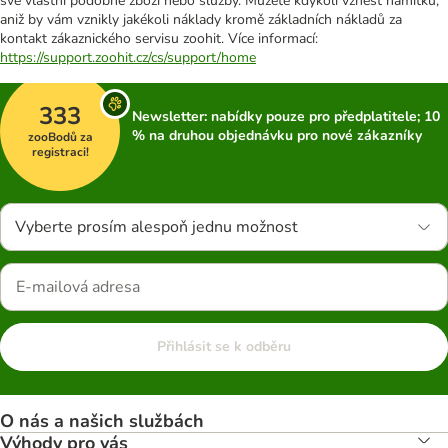
své vlastní podobné zboží nebo služby. Můžete kdykoli vznést námitku,
aniž by vám vznikly jakékoli náklady kromě základních nákladů za
kontakt zákaznického servisu zoohit. Více informací:
https://support.zoohit.cz/cs/support/home
333
Newsletter: nabídky pouze pro předplatitele; 10
% na druhou objednávku pro nové zákazníky
zooBodů za
registraci!
Vyberte prosím alespoň jednu možnost
Přihlásit se k odběru
O nás a našich službách
Výhody pro vás