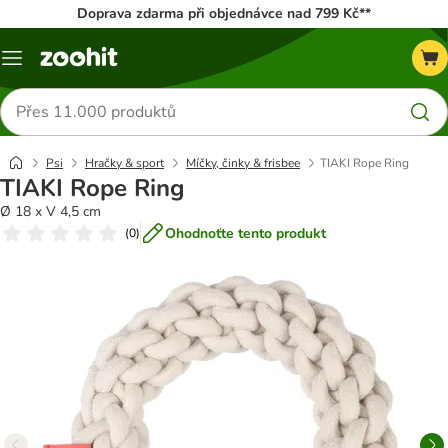
Doprava zdarma při objednávce nad 799 Kč**
Menu
Hledat
produkty
Psi
Hračky & sport
Míčky, činky & frisbee
TIAKI Rope Ring
TIAKI Rope Ring
Ø 18 x V 4,5 cm
Ohodnoťte tento produkt
(
0
)