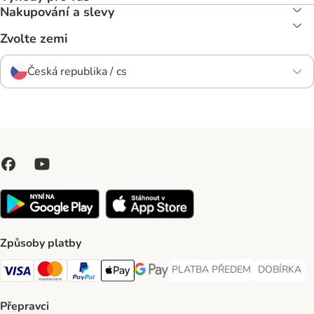
Nakupování a slevy
Zvolte zemi
Česká republika / cs
Způsoby platby
PLATBA PŘEDEM
DOBÍRKA
PLATBA PŘEDEM Payment Met
DOBÍRKA Pa
Visa Payment Method
Mastercard Payment Method
PayPal Payment Method
Apple pay Payment Method
GooglePay Payment Method
Přepravci