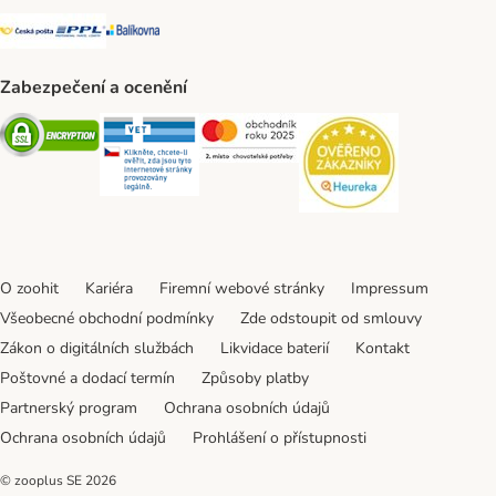
Česká pošta Shipping Method
PPL Shipping Method
Balíkovna Shipping Method
Zabezpečení a ocenění
Security
Security
Security
Security
O zoohit
Kariéra
Firemní webové stránky
Impressum
Všeobecné obchodní podmínky
Zde odstoupit od smlouvy
Zákon o digitálních službách
Likvidace baterií
Kontakt
Poštovné a dodací termín
Způsoby platby
Partnerský program
Ochrana osobních údajů
Ochrana osobních údajů
Prohlášení o přístupnosti
© zooplus SE
2026