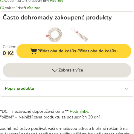
Dodání za 1-3 pracovní dny
více zde
Vrácení zboží
více zde
Často dohromady zakoupené produkty
Celkem
Přidat oba do košíku
Přidat oba do košíku
0 Kč
Zobrazit více
Popis produktu
*DC = nezávazně doporučená cena **
Podmínky.
"běžně" = Nejnižší cena produktu za posledních 30 dní.
zoohit má právo používat vaši e-mailovou adresu k přímé reklamě na