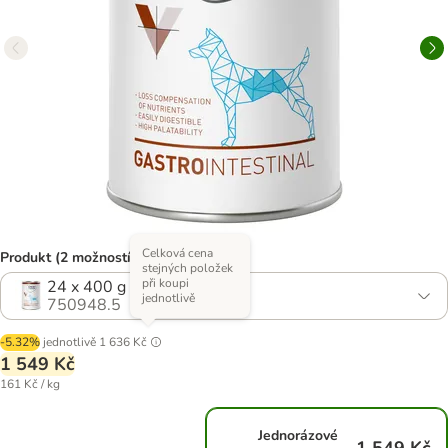
Celková cena
Produkt (2 možností)
stejných položek
při koupi
24 x 400 g
jednotlivě
750948.5
-5.32%
jednotlivě
1 636 Kč
1 549 Kč
161 Kč / kg
Jednorázové