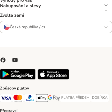
Výhody pro vás
Nakupování a slevy
Zvolte zemi
Česká republika / cs
Způsoby platby
PLATBA PŘEDEM
DOBÍRKA
PLATBA PŘEDEM Payment Met
DOBÍRKA Pa
Visa Payment Method
Mastercard Payment Method
PayPal Payment Method
Apple pay Payment Method
GooglePay Payment Method
Přepravci