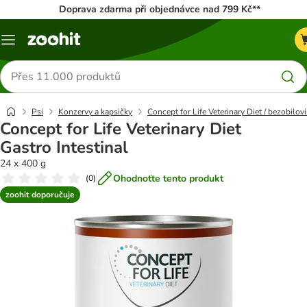
Doprava zdarma při objednávce nad 799 Kč**
Menu
Hledat
produkty
Psi
Konzervy a kapsičky
Concept for Life Veterinary Diet / bezobilov
Concept for Life Veterinary Diet
Gastro Intestinal
24 x 400 g
Ohodnoťte tento produkt
(
0
)
zoohit doporučuje