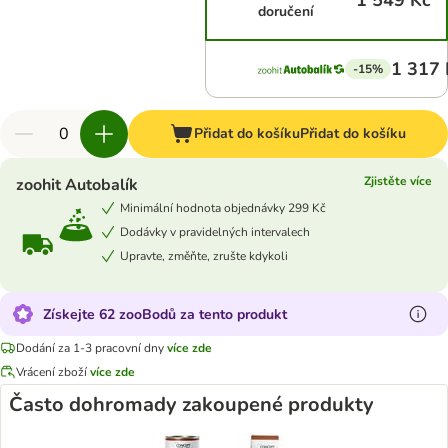
1 549 Kč
doručení
1 317 
-15%
Přidat do košíku
Přidat do košíku
Zjistěte více
zoohit Autobalík
Minimální hodnota objednávky 299 Kč
Dodávky v pravidelných intervalech
Upravte, změňte, zrušte kdykoli
Získejte 62 zooBodů za tento produkt
Dodání za 1-3 pracovní dny
více zde
Vrácení zboží
více zde
Často dohromady zakoupené produkty