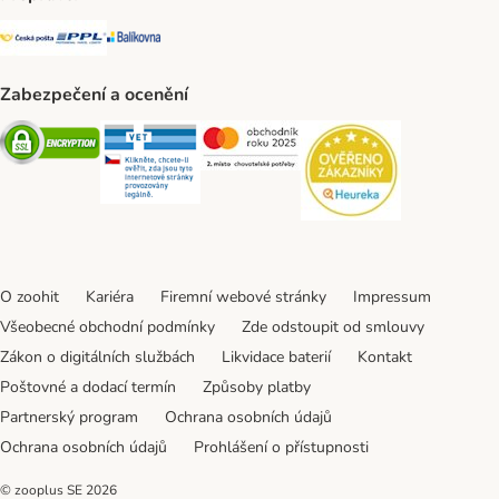
Česká pošta Shipping Method
PPL Shipping Method
Balíkovna Shipping Method
Zabezpečení a ocenění
Security
Security
Security
Security
O zoohit
Kariéra
Firemní webové stránky
Impressum
Všeobecné obchodní podmínky
Zde odstoupit od smlouvy
Zákon o digitálních službách
Likvidace baterií
Kontakt
Poštovné a dodací termín
Způsoby platby
Partnerský program
Ochrana osobních údajů
Ochrana osobních údajů
Prohlášení o přístupnosti
© zooplus SE
2026