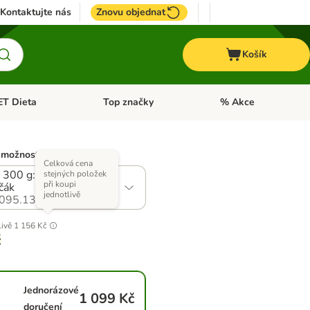
Kontaktujte nás
Znovu objednat
Košík
ET Dieta
Top značky
% Akce
t menu: Koně
Otevřít menu: + VET Dieta
Otevřít menu: Top znač
 možností)
Celková cena
 300 g: Oak Woods -
stejných položek
při koupi
čák
jednotlivě
095.13
livě
1 156 Kč
č
Jednorázové
1 099 Kč
doručení