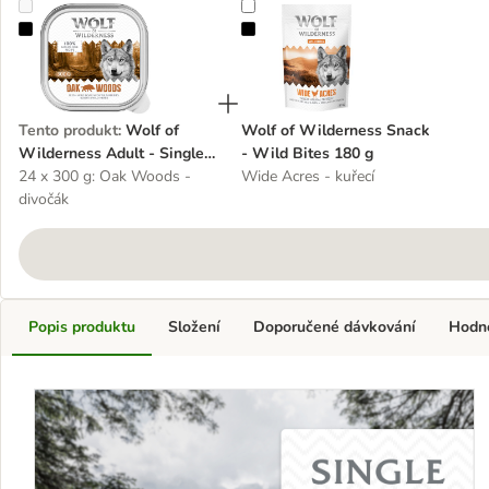
Wolf of Wilderness Adult - Single Protein 6 / 24 x 300 g miska
Wolf of Wilderness Snack - Wild 
Tento produkt
:
Wolf of
Wolf of Wilderness Snack
Wilderness Adult - Single
- Wild Bites 180 g
Protein 6 / 24 x 300 g
24 x 300 g: Oak Woods -
Wide Acres - kuřecí
miska
divočák
Popis produktu
Složení
Doporučené dávkování
Hodn