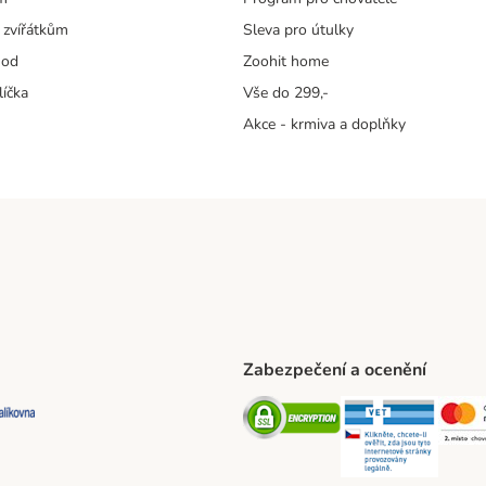
 zvířátkům
Sleva pro útulky
hod
Zoohit home
líčka
Vše do 299,-
Akce - krmiva a doplňky
Zabezpečení a ocenění
ta Shipping Method
L Shipping Method
Balíkovna Shipping Method
Security
Securit