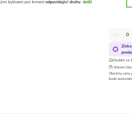
kými bylinami pro krmení
odpovídající druhu
.
další
Získe
produ
Dodání za 1
Vrácení zbo
Všechny ceny 
bude automatic