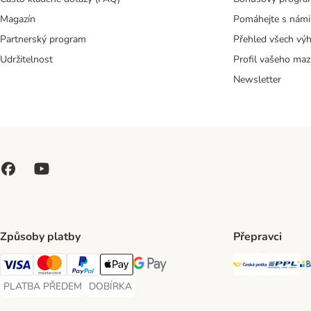
Magazín
Pomáhejte s námi
Partnerský program
Přehled všech vý
Udržitelnost
Profil vašeho maz
Newsletter
Způsoby platby
Přepravci
Česká poš
PP
Visa Payment Method
Mastercard Payment Method
PayPal Payment Method
Apple pay Payment Method
GooglePay Payment Method
PLATBA PŘEDEM
DOBÍRKA
PLATBA PŘEDEM Payment Method
DOBÍRKA Payment Method