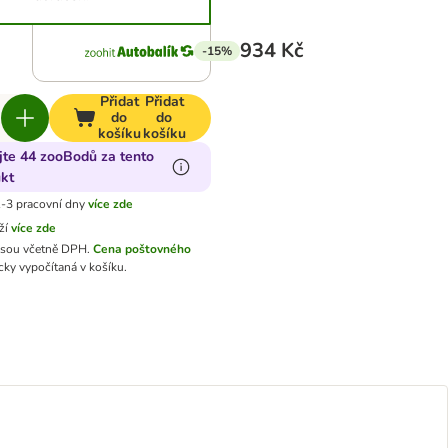
934 Kč
-15%
Přidat
Přidat
do
do
košíku
košíku
jte 44 zooBodů za tento
kt
-3 pracovní dny
více zde
ží
více zde
jsou včetně DPH.
Cena poštovného
ky vypočítaná v košíku.