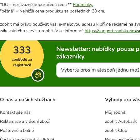
*DC = nezávazně doporučená cena **
Podmínky.
"běžně" = Nejnižší cena produktu za posledních 30 dní.
zoohit má právo používat vaši e-mailovou adresu k přímé reklamě na své
zákaznického servisu zoohit. Více informací:
https://support.zoohit.cz/cs
333
Newsletter: nabídky pouze p
zákazníky
zooBodů za
registraci!
Vyberte prosím alespoň jednu mož
O nás a našich službách
Výhody pro vá
Kontaktujte nás
Můj zoohit
Reklamace a vrácení zboží
zoohit Autobalík
Poštovné a balné
zoohit Club
Často kladené dotazy (FAQ)
Bonusový progra