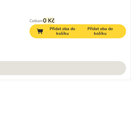
0 Kč
Celkem
Přidat oba do
Přidat oba do
košíku
košíku