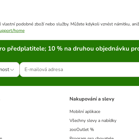
 vlastní podobné zboží nebo služby. Můžete kdykoli vznést námitku, aniž
/support/home
ro předplatitele; 10 % na druhou objednávku pr
nost
s
Nakupování a slevy
Mobilní aplikace
Všechny slevy a nabídky
zooOutlet %
m
Program pro chovatele