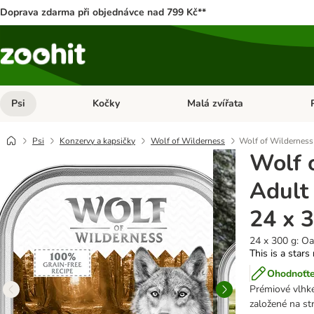
Doprava zdarma při objednávce nad 799 Kč**
Psi
Kočky
Malá zvířata
Otevřít menu: Psi
Otevřít menu: Kočky
Ote
Psi
Konzervy a kapsičky
Wolf of Wilderness
Wolf of Wilderness 
Wolf 
Adult 
24 x 
24 x 300 g: O
This is a stars
Ohodnoťte
Prémiové vlhk
založené na str