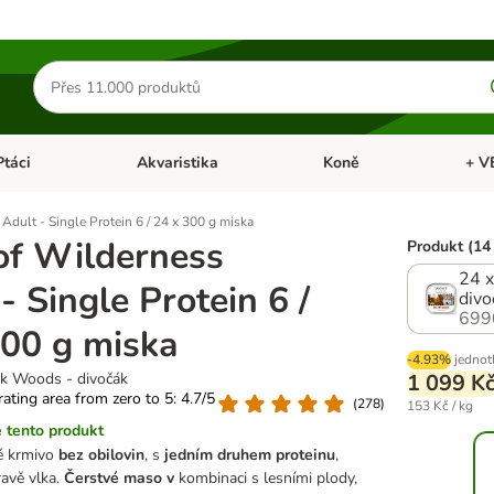
Hledat
produkty
Ptáci
Akvaristika
Koně
+ V
vřít menu: Malá zvířata
Otevřít menu: Ptáci
Otevřít menu: Akvaristika
Otevří
Adult - Single Protein 6 / 24 x 300 g miska
of Wilderness
Produkt (14
24 x
- Single Protein 6 /
divo
699
300 g miska
-4.93%
jednot
ak Woods - divočák
1 099 K
 rating area from zero to 5: 4.7/5
(
278
)
153 Kč / kg
 tento produkt
é krmivo
bez obilovin
, s
jedním druhem proteinu
,
avě vlka.
Čerstvé maso v
kombinaci s lesními plody,