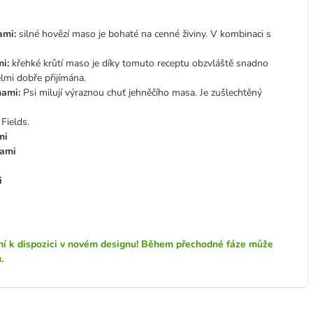
nami
:
silné hovězí maso je bohaté na cenné živiny. V kombinaci s
mi
:
křehké krůtí maso je díky tomuto receptu obzvláště snadno
lmi dobře přijímána.
nami:
Psi milují výraznou chuť jehněčího masa. Je zušlechtěný
 Fields.
mi
nami
i
ní k dispozici v novém designu! Během přechodné fáze může
.