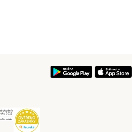
y
Security
Security