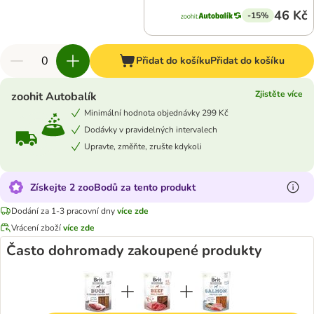
46 Kč
-15%
Přidat do košíku
Přidat do košíku
Zjistěte více
zoohit Autobalík
Minimální hodnota objednávky 299 Kč
Dodávky v pravidelných intervalech
Upravte, změňte, zrušte kdykoli
Získejte 2 zooBodů za tento produkt
Dodání za 1-3 pracovní dny
více zde
Vrácení zboží
více zde
Často dohromady zakoupené produkty