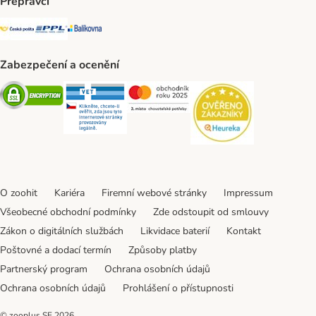
Přepravci
Česká pošta Shipping Method
PPL Shipping Method
Balíkovna Shipping Method
Zabezpečení a ocenění
Security
Security
Security
Security
O zoohit
Kariéra
Firemní webové stránky
Impressum
Všeobecné obchodní podmínky
Zde odstoupit od smlouvy
Zákon o digitálních službách
Likvidace baterií
Kontakt
Poštovné a dodací termín
Způsoby platby
Partnerský program
Ochrana osobních údajů
Ochrana osobních údajů
Prohlášení o přístupnosti
© zooplus SE
2026