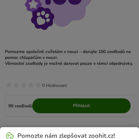
Pomozme společně zvířatům v nouzi – darujte 100 zooBodů na
pomoc chlupáčům v nouzi.
Věrnostní zooBody je možné darovat pouze v rámci objednávky.
0 Hodnocení
Přihlásit
99 zooBodů
Popis produktu
Pomozte nám zlepšovat zoohit.cz!