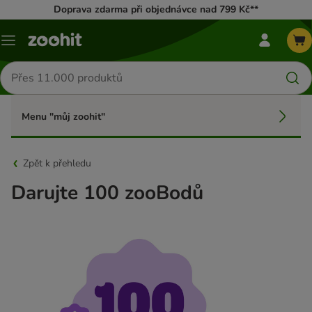
Doprava zdarma při objednávce nad 799 Kč**
mé
Menu
zoohit
menu
Hledat
produkty
Menu "můj zoohit"
Zpět k přehledu
Darujte 100 zooBodů