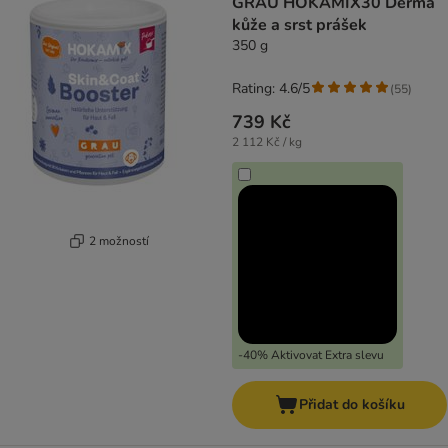
GRAU HOKAMIX30 Derma
kůže a srst prášek
350 g
Rating: 4.6/5
(
55
)
739 Kč
2 112 Kč / kg
2 možností
-40% Aktivovat Extra slevu
Přidat do košíku