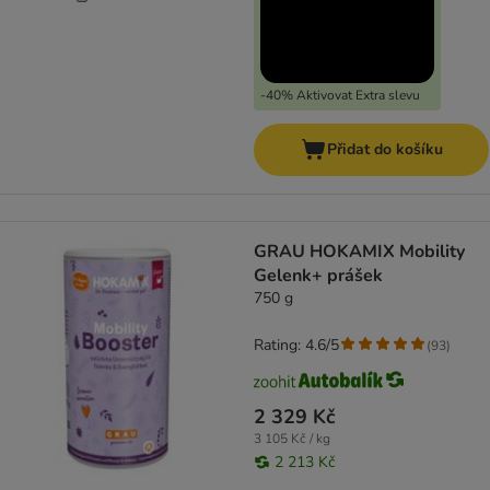
-40% Aktivovat Extra slevu
Přidat do košíku
GRAU HOKAMIX Mobility
Gelenk+ prášek
750 g
Rating: 4.6/5
(
93
)
2 329 Kč
3 105 Kč / kg
2 213 Kč