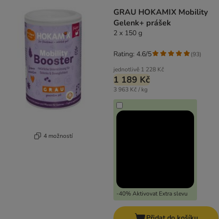
GRAU HOKAMIX Mobility
Gelenk+ prášek
2 x 150 g
Rating: 4.6/5
(
93
)
jednotlivě
1 228 Kč
1 189 Kč
3 963 Kč / kg
4 možností
-40% Aktivovat Extra slevu
Přidat do košíku