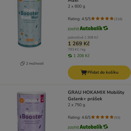
Maxi
2 x 800 g
Rating: 4.5/5
(
316
)
jednotlivě
1 308 Kč
1 269 Kč
793 Kč / kg
1 206 Kč
2 možností
Přidat do košíku
GRAU HOKAMIX Mobility
Gelenk+ prášek
2 x 750 g
Rating: 4.6/5
(
93
)