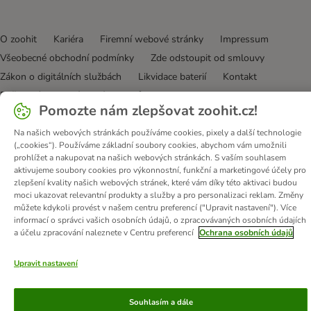
O zoohit
Kariéra
Firemní webové stránky
Impressum
Všeobecné obchodní podmínky
Zde odstoupit od smlouvy
Zákon o digitálních službách
Likvidace baterií
Kontakt
Poštovné a dodací termín
Způsoby platby
Pomozte nám zlepšovat zoohit.cz!
Partnerský program
Ochrana osobních údajů
Ochrana osobních údajů
Prohlášení o přístupnosti
Na našich webových stránkách používáme cookies, pixely a další technologie
(„cookies“). Používáme základní soubory cookies, abychom vám umožnili
prohlížet a nakupovat na našich webových stránkách. S vaším souhlasem
© zooplus SE
2026
aktivujeme soubory cookies pro výkonnostní, funkční a marketingové účely pro
zlepšení kvality našich webových stránek, které vám díky této aktivaci budou
moci ukazovat relevantní produkty a služby a pro personalizaci reklam. Změny
můžete kdykoli provést v našem centru preferencí ("Upravit nastavení"). Více
informací o správci vašich osobních údajů, o zpracovávaných osobních údajích
a účelu zpracování naleznete v Centru preferencí
Ochrana osobních údajů
Upravit nastavení
Souhlasím a dále