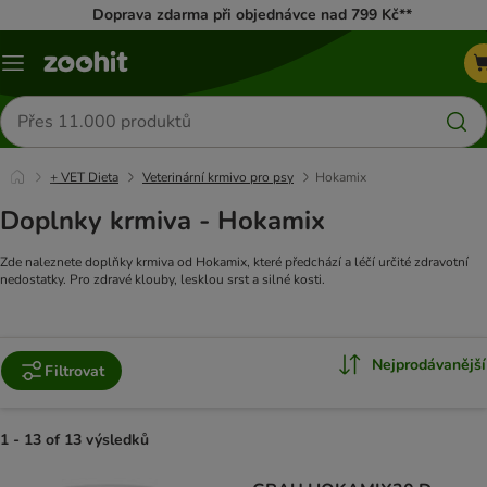
Doprava zdarma při objednávce nad 799 Kč**
Menu
Hledat
produkty
+ VET Dieta
Veterinární krmivo pro psy
Hokamix
Doplnky krmiva - Hokamix
Zde naleznete doplňky krmiva od Hokamix, které předchází a léčí určité zdravotní
nedostatky. Pro zdravé klouby, lesklou srst a silné kosti.
Nejprodávanější
Filtrovat
1 - 13 of 13 výsledků
product items have been changed