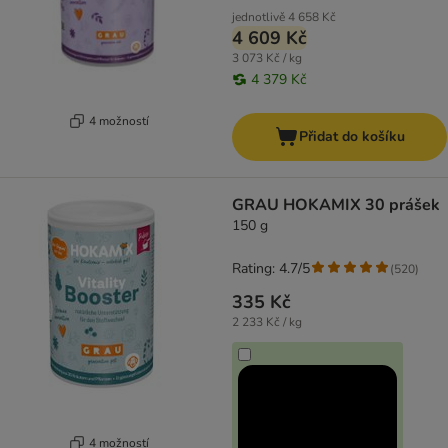
jednotlivě
4 658 Kč
4 609 Kč
3 073 Kč / kg
4 379 Kč
4 možností
Přidat do košíku
GRAU HOKAMIX 30 prášek
150 g
Rating: 4.7/5
(
520
)
335 Kč
2 233 Kč / kg
4 možností