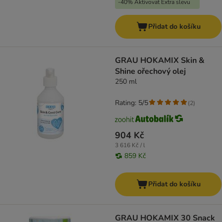
-40% Aktivovat Extra slevu
Přidat do košíku
GRAU HOKAMIX Skin &
Shine ořechový olej
250 ml
Rating: 5/5
(
2
)
904 Kč
3 616 Kč / l
859 Kč
Přidat do košíku
GRAU HOKAMIX 30 Snack