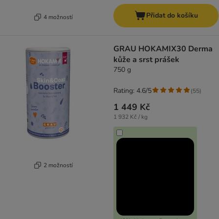
Přidat do košíku
4 možností
GRAU HOKAMIX30 Derma
kůže a srst prášek
750 g
Rating: 4.6/5
(
55
)
1 449 Kč
1 932 Kč / kg
2 možností