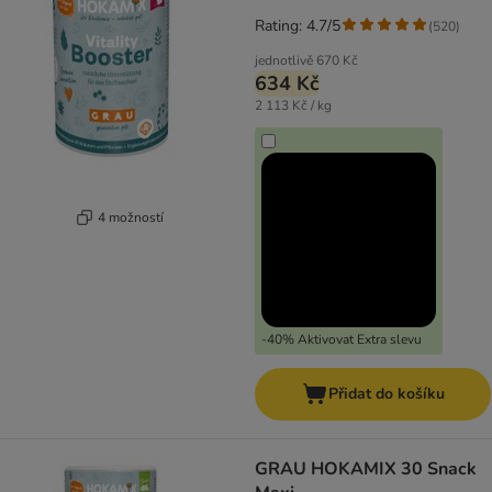
Rating: 4.7/5
(
520
)
jednotlivě
670 Kč
634 Kč
2 113 Kč / kg
4 možností
-40% Aktivovat Extra slevu
Přidat do košíku
GRAU HOKAMIX 30 Snack