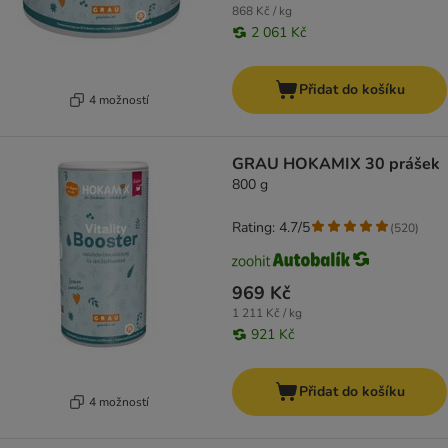
868 Kč / kg
2 061 Kč
Přidat do košíku
4 možností
GRAU HOKAMIX 30 prášek
800 g
Rating: 4.7/5
(
520
)
969 Kč
1 211 Kč / kg
921 Kč
Přidat do košíku
4 možností