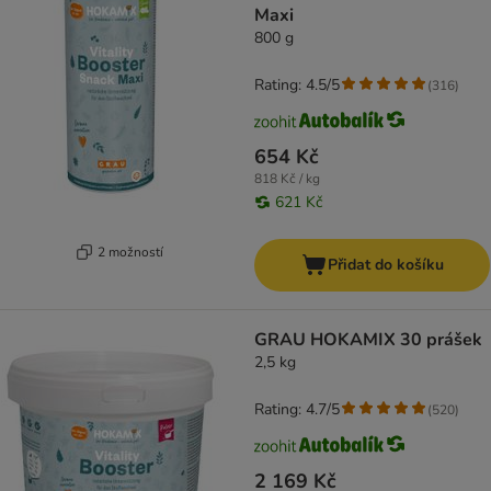
Maxi
800 g
Rating: 4.5/5
(
316
)
654 Kč
818 Kč / kg
621 Kč
2 možností
Přidat do košíku
GRAU HOKAMIX 30 prášek
2,5 kg
Rating: 4.7/5
(
520
)
2 169 Kč