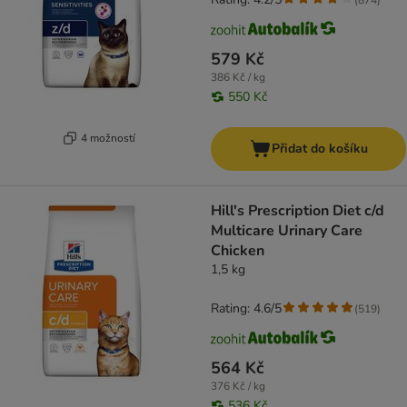
579 Kč
386 Kč / kg
550 Kč
4 možností
Přidat do košíku
Hill's Prescription Diet c/d
Multicare Urinary Care
Chicken
1,5 kg
Rating: 4.6/5
(
519
)
564 Kč
376 Kč / kg
536 Kč