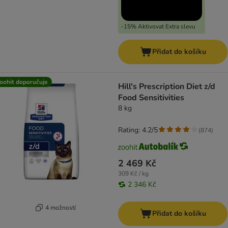
-15% Aktivovat Extra slevu
Přidat do košíku
oohit doporučuje
Hill's Prescription Diet z/d
Food Sensitivities
8 kg
Rating: 4.2/5
(
874
)
2 469 Kč
309 Kč / kg
2 346 Kč
4 možností
Přidat do košíku