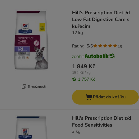
Hill's Prescription Diet i/d
Low Fat Digestive Care s
kuřecím
12 kg
Rating: 5/5
(
3
)
1 849 Kč
154 Kč / kg
1 757 Kč
6 možností
Přidat do košíku
Hill's Prescription Diet z/d
Food Sensitivities
3 kg