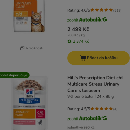
Rating: 4.6/5
(
519
)
2 499 Kč
208 Kč / kg
2 374 Kč
6 možností
Přidat do košíku
oohit doporučuje
Hill's Prescription Diet c/d
Multicare Stress Urinary
Care s lososem
Výhodné balení 24 x 85 g
Rating: 4.5/5
(
4
)
jednotlivě
990 Kč