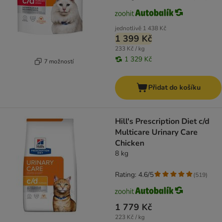
jednotlivě
1 438 Kč
1 399 Kč
233 Kč / kg
1 329 Kč
7 možností
Přidat do košíku
Hill's Prescription Diet c/d
Multicare Urinary Care
Chicken
8 kg
Rating: 4.6/5
(
519
)
1 779 Kč
223 Kč / kg