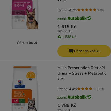
Rating: 4.7/5
(
245
)
1 619 Kč
162 Kč / kg
1 538 Kč
4 možností
Přidat do košíku
Hill's Prescription Diet c/d
Urinary Stress + Metabolic
8 kg
Rating: 4.4/5
(
303
)
1 789 Kč
224 Kč / kg