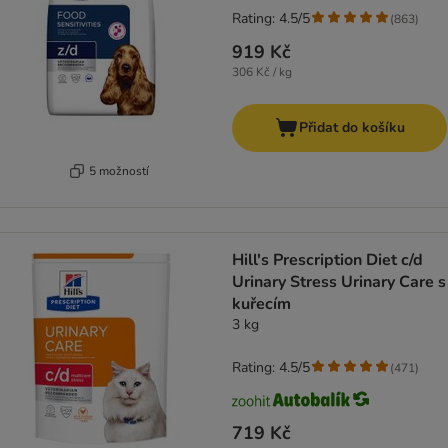
Rating: 4.5/5
(
863
)
919 Kč
306 Kč / kg
Přidat do košíku
5 možností
Hill's Prescription Diet c/d
Urinary Stress Urinary Care s
kuřecím
3 kg
Rating: 4.5/5
(
471
)
719 Kč