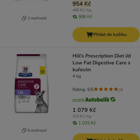
954 Kč
468 Kč / kg
906 Kč
2 možností
Přidat do košíku
Hill's Prescription Diet i/d
Low Fat Digestive Care s
kuřecím
4 kg
Rating: 5/5
(
3
)
1 079 Kč
270 Kč / kg
1 025 Kč
6 možností