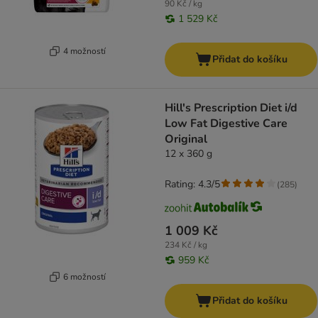
90 Kč / kg
1 529 Kč
4 možností
Přidat do košíku
Hill's Prescription Diet i/d
Low Fat Digestive Care
Original
12 x 360 g
Rating: 4.3/5
(
285
)
1 009 Kč
234 Kč / kg
959 Kč
6 možností
Přidat do košíku