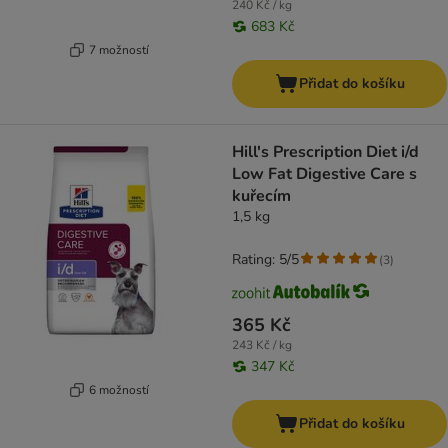
240 Kč / kg
683 Kč
7 možností
Přidat do košíku
Hill's Prescription Diet i/d
Low Fat Digestive Care s
kuřecím
1,5 kg
Rating: 5/5
(
3
)
365 Kč
243 Kč / kg
347 Kč
6 možností
Přidat do košíku