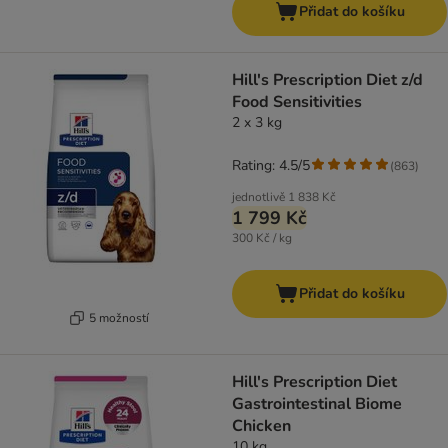
Přidat do košíku
Hill's Prescription Diet z/d
Food Sensitivities
2 x 3 kg
Rating: 4.5/5
(
863
)
jednotlivě
1 838 Kč
1 799 Kč
300 Kč / kg
Přidat do košíku
5 možností
Hill's Prescription Diet
Gastrointestinal Biome
Chicken
10 kg