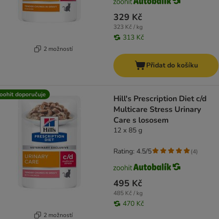
329 Kč
323 Kč / kg
313 Kč
2 možností
Přidat do košíku
oohit doporučuje
Hill's Prescription Diet c/d
Multicare Stress Urinary
Care s lososem
12 x 85 g
Rating: 4.5/5
(
4
)
495 Kč
485 Kč / kg
470 Kč
2 možností