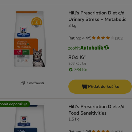
Hill's Prescription Diet c/d
Urinary Stress + Metabolic
3 kg
Rating: 4.4/5
(
303
)
804 Kč
268 Kč / kg
764 Kč
7 možností
Přidat do košíku
oohit doporučuje
Hill's Prescription Diet z/d
Food Sensitivities
1,5 kg
Rating: 4.2/5
(
874
)