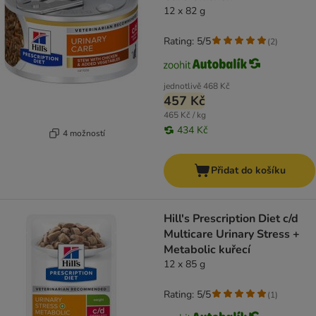
12 x 82 g
Rating: 5/5
(
2
)
jednotlivě
468 Kč
457 Kč
465 Kč / kg
434 Kč
4 možností
Přidat do košíku
Hill's Prescription Diet c/d
Multicare Urinary Stress +
Metabolic kuřecí
12 x 85 g
Rating: 5/5
(
1
)