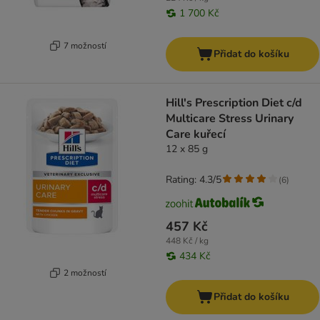
1 700 Kč
7 možností
Přidat do košíku
Hill's Prescription Diet c/d
Multicare Stress Urinary
Care kuřecí
12 x 85 g
Rating: 4.3/5
(
6
)
457 Kč
448 Kč / kg
434 Kč
2 možností
Přidat do košíku