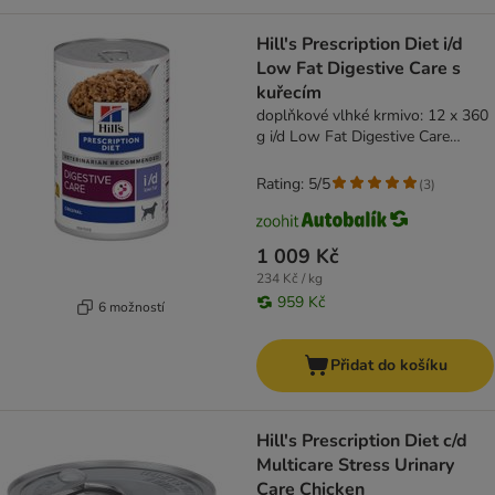
Hill's Prescription Diet i/d
Low Fat Digestive Care s
kuřecím
doplňkové vlhké krmivo: 12 x 360
g i/d Low Fat Digestive Care
Original
Rating: 5/5
(
3
)
1 009 Kč
234 Kč / kg
959 Kč
6 možností
Přidat do košíku
Hill's Prescription Diet c/d
Multicare Stress Urinary
Care Chicken