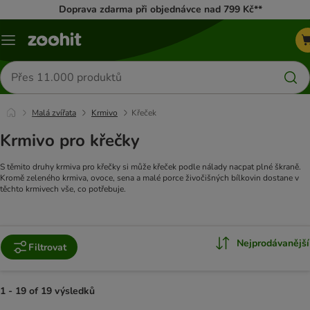
Doprava zdarma při objednávce nad 799 Kč**
Menu
Hledat
produkty
Malá zvířata
Krmivo
Křeček
Krmivo pro křečky
S těmito druhy krmiva pro křečky si může křeček podle nálady nacpat plné škraně.
Kromě zeleného krmiva, ovoce, sena a malé porce živočišných bílkovin dostane v
těchto krmivech vše, co potřebuje.
Nejprodávanější
Filtrovat
1 - 19 of 19 výsledků