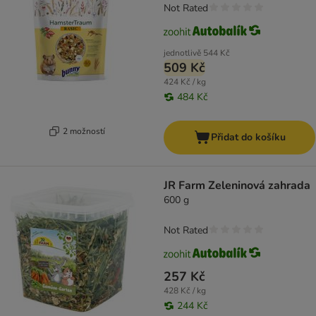
Not Rated
jednotlivě
544 Kč
509 Kč
424 Kč / kg
484 Kč
2 možností
Přidat do košíku
JR Farm Zeleninová zahrada
600 g
Not Rated
257 Kč
428 Kč / kg
244 Kč