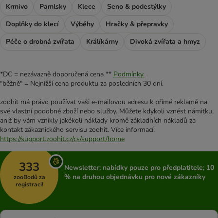
Krmivo
Pamlsky
Klece
Seno & podestýlky
Doplňky do klecí
Výběhy
Hračky & přepravky
Péče o drobná zvířata
Králíkárny
Divoká zvířata a hmyz
*DC = nezávazně doporučená cena **
Podmínky.
"běžně" = Nejnižší cena produktu za posledních 30 dní.
zoohit má právo používat vaši e-mailovou adresu k přímé reklamě na
své vlastní podobné zboží nebo služby. Můžete kdykoli vznést námitku,
aniž by vám vznikly jakékoli náklady kromě základních nákladů za
kontakt zákaznického servisu zoohit. Více informací:
https://support.zoohit.cz/cs/support/home
333
Newsletter: nabídky pouze pro předplatitele; 10
% na druhou objednávku pro nové zákazníky
zooBodů za
registraci!