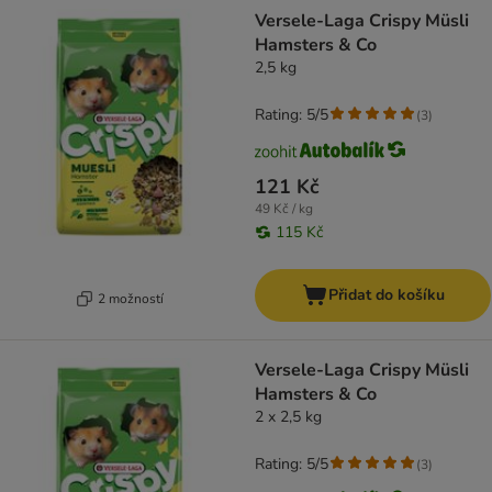
product items have been changed
Versele-Laga Crispy Müsli
Hamsters & Co
2,5 kg
Rating: 5/5
(
3
)
121 Kč
49 Kč / kg
115 Kč
Přidat do košíku
2 možností
Versele-Laga Crispy Müsli
Hamsters & Co
2 x 2,5 kg
Rating: 5/5
(
3
)