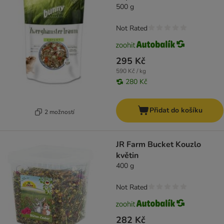
500 g
Not Rated
295 Kč
590 Kč / kg
280 Kč
Přidat do košíku
2 možností
JR Farm Bucket Kouzlo
květin
400 g
Not Rated
282 Kč