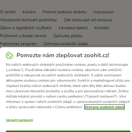
O zoohit
Kariéra
Firemní webové stránky
Impressum
Všeobecné obchodní podmínky
Zde odstoupit od smlouvy
Zákon o digitálních službách
Likvidace baterií
Kontakt
Poštovné a dodací termín
Způsoby platby
Partnerský program
Ochrana osobních údajů
Ochrana osobních údajů
Prohlášení o přístupnosti
Pomozte nám zlepšovat zoohit.cz!
© zooplus SE
2026
Na našich webových stránkách používáme cookies, pixely a další technologie
(„cookies“). Používáme základní soubory cookies, abychom vám umožnili
prohlížet a nakupovat na našich webových stránkách. S vaším souhlasem
aktivujeme soubory cookies pro výkonnostní, funkční a marketingové účely pro
zlepšení kvality našich webových stránek, které vám díky této aktivaci budou
moci ukazovat relevantní produkty a služby a pro personalizaci reklam. Změny
můžete kdykoli provést v našem centru preferencí ("Upravit nastavení"). Více
informací o správci vašich osobních údajů, o zpracovávaných osobních údajích
a účelu zpracování naleznete v Centru preferencí
Ochrana osobních údajů
Upravit nastavení