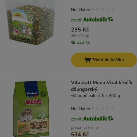
Not Rated
235 Kč
490 Kč / kg
223 Kč
Přidat do košíku
Vitakraft Menu Vital křečík
džungarský
výhodné balení: 6 x 400 g
Not Rated
jednotlivě
570 Kč
534 Kč