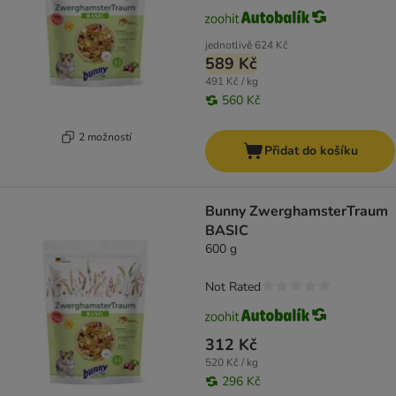
jednotlivě
624 Kč
589 Kč
491 Kč / kg
560 Kč
2 možností
Přidat do košíku
Bunny ZwerghamsterTraum
BASIC
600 g
Not Rated
312 Kč
520 Kč / kg
296 Kč