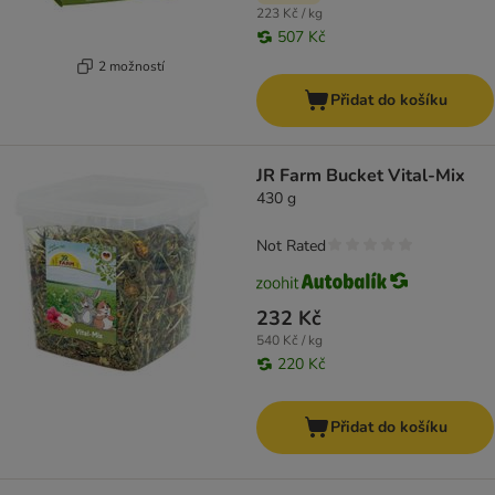
223 Kč / kg
507 Kč
2 možností
Přidat do košíku
JR Farm Bucket Vital-Mix
430 g
Not Rated
232 Kč
540 Kč / kg
220 Kč
Přidat do košíku