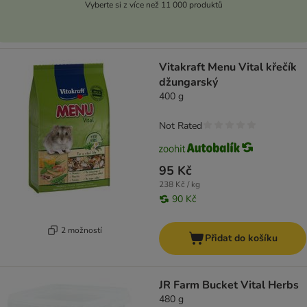
Vyberte si z více než 11 000 produktů
Vitakraft Menu Vital křečík
džungarský
400 g
Not Rated
95 Kč
238 Kč / kg
90 Kč
2 možností
Přidat do košíku
JR Farm Bucket Vital Herbs
480 g