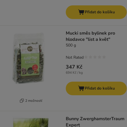
Přidat do košíku
Mucki směs bylinek pro
hlodavce "list a květ"
500 g
Not Rated
347 Kč
694 Kč / kg
Přidat do košíku
2 možností
Bunny ZwerghamsterTraum
Expert