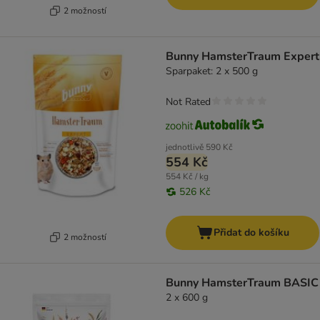
2 možností
Bunny HamsterTraum Expert
Sparpaket: 2 x 500 g
Not Rated
jednotlivě
590 Kč
554 Kč
554 Kč / kg
526 Kč
Přidat do košíku
2 možností
Bunny HamsterTraum BASIC
2 x 600 g