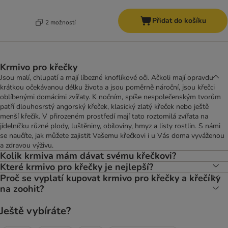
Přidat do košíku
2 možností
Krmivo pro křečky
Jsou malí, chlupatí a mají líbezné knoflíkové oči. Ačkoli mají opravdu
krátkou očekávanou délku života a jsou poměrně nároční, jsou křečci
oblíbenými domácími zvířaty. K nočním, spíše nespolečenským tvorům
patří dlouhosrstý angorský křeček, klasický zlatý křeček nebo ještě
menší křečík. V přirozeném prostředí mají tato roztomilá zvířata na
jídelníčku různé plody, luštěniny, obiloviny, hmyz a listy rostlin. S námi
se naučíte, jak můžete zajistit Vašemu křečkovi i u Vás doma vyváženou
a zdravou výživu.
Kolik krmiva mám dávat svému křečkovi?
Které krmivo pro křečky je nejlepší?
Proč se vyplatí kupovat krmivo pro křečky a křečíky
na zoohit?
Ještě vybíráte?