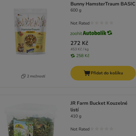
Bunny HamsterTraum BASIC
600 g
Not Rated
272 Kč
453 Kč / kg
258 Kč
Přidat do košíku
2 možností
JR Farm Bucket Kouzelné
listí
410 g
Not Rated