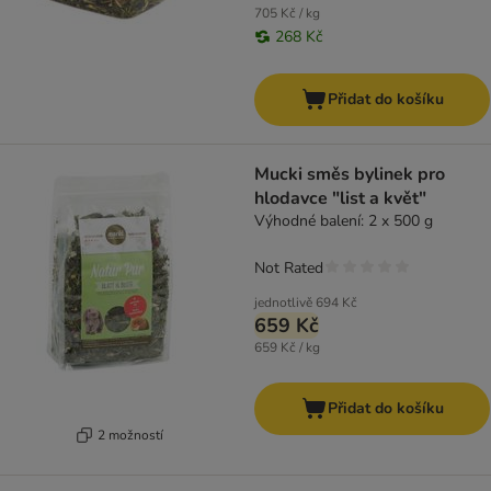
705 Kč / kg
268 Kč
Přidat do košíku
Mucki směs bylinek pro
hlodavce "list a květ"
Výhodné balení: 2 x 500 g
Not Rated
jednotlivě
694 Kč
659 Kč
659 Kč / kg
Přidat do košíku
2 možností