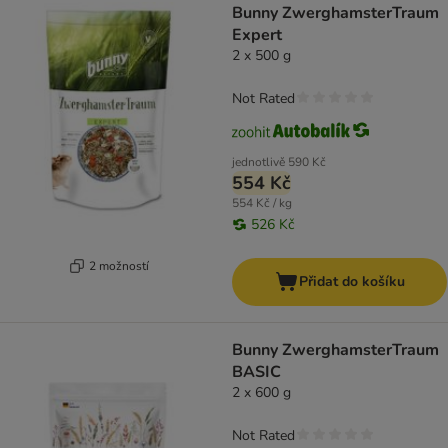
Bunny ZwerghamsterTraum
Expert
2 x 500 g
Not Rated
jednotlivě
590 Kč
554 Kč
554 Kč / kg
526 Kč
2 možností
Přidat do košíku
Bunny ZwerghamsterTraum
BASIC
2 x 600 g
Not Rated