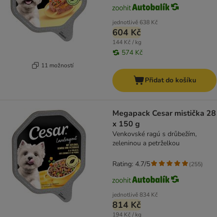
jednotlivě
638 Kč
604 Kč
144 Kč / kg
574 Kč
11 možností
Přidat do košíku
Megapack Cesar mistička 28
x 150 g
Venkovské ragú s drůbežím,
zeleninou a petrželkou
Rating: 4.7/5
(
255
)
jednotlivě
834 Kč
814 Kč
194 Kč / kg