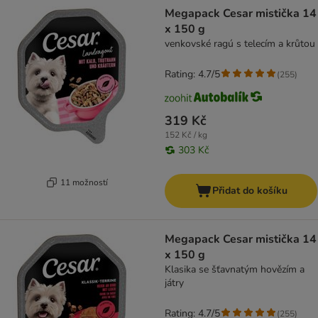
product items have been changed
Megapack Cesar mistička 14
x 150 g
venkovské ragú s telecím a krůtou
Rating: 4.7/5
(
255
)
319 Kč
152 Kč / kg
303 Kč
11 možností
Přidat do košíku
Megapack Cesar mistička 14
x 150 g
Klasika se šťavnatým hovězím a
játry
Rating: 4.7/5
(
255
)