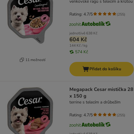
venkovské ragú s telecím a krůtou
Rating: 4.7/5
(
255
)
jednotlivě
638 Kč
604 Kč
144 Kč / kg
574 Kč
11 možností
Přidat do košíku
Megapack Cesar mistička 28
x 150 g
terrine s telecím a drůbežím
Rating: 4.7/5
(
255
)