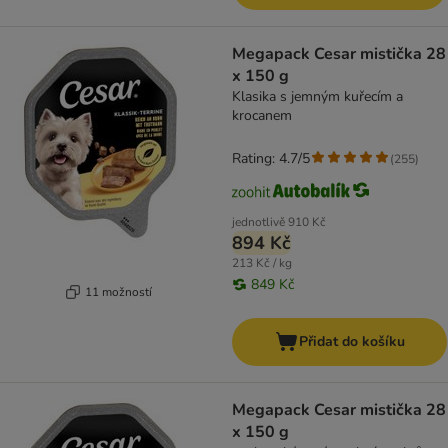
Megapack Cesar mistička 28
x 150 g
Klasika s jemným kuřecím a
krocanem
Rating: 4.7/5
(
255
)
jednotlivě
910 Kč
894 Kč
213 Kč / kg
849 Kč
11 možností
Přidat do košíku
Megapack Cesar mistička 28
x 150 g