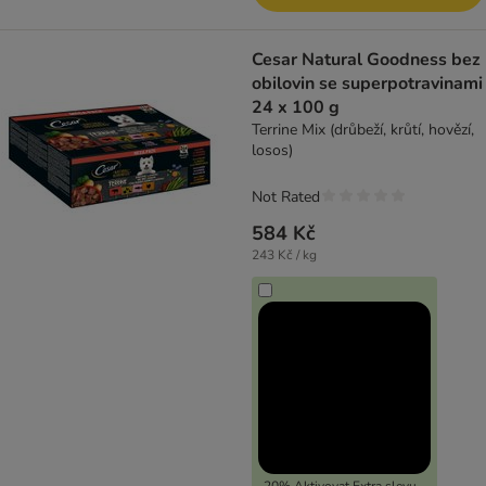
Cesar Natural Goodness bez
obilovin se superpotravinami
24 x 100 g
Terrine Mix (drůbeží, krůtí, hovězí,
losos)
Not Rated
584 Kč
243 Kč / kg