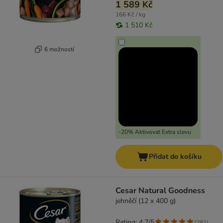
1 589 Kč
166 Kč / kg
1 510 Kč
6 možností
-20% Aktivovat Extra slevu
Přidat do košíku
Cesar Natural Goodness
jehněčí (12 x 400 g)
Rating: 4.7/5
(
281
)