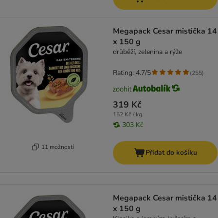
Megapack Cesar mistička 14
x 150 g
drůběží, zelenina a rýže
Rating: 4.7/5
(
255
)
319 Kč
152 Kč / kg
303 Kč
11 možností
Přidat do košíku
Megapack Cesar mistička 14
x 150 g