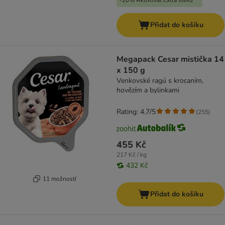
-20% Aktivovat Extra slevu
Přidat do košíku
Megapack Cesar mistička 14
x 150 g
Venkovské ragú s krocaním,
hovězím a bylinkami
Rating: 4.7/5
(
255
)
455 Kč
217 Kč / kg
432 Kč
11 možností
Přidat do košíku