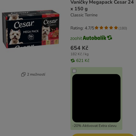
Vaničky Megapack Cesar 24
x 150 g
Classic Terrine
Rating: 4.7/5
(
180
)
654 Kč
182 Kč / kg
621 Kč
2 možností
-20% Aktivovat Extra slevu