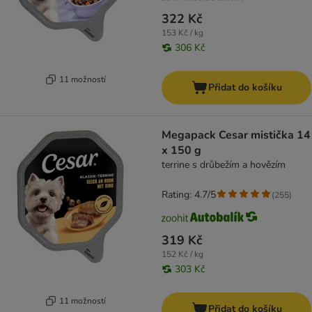
322 Kč
153 Kč / kg
306 Kč
11 možností
Přidat do košíku
Megapack Cesar mistička 14
x 150 g
terrine s drůbežím a hovězím
Rating: 4.7/5
(
255
)
319 Kč
152 Kč / kg
303 Kč
11 možností
Přidat do košíku