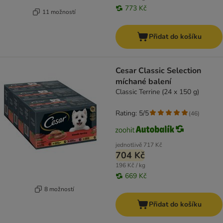
773 Kč
11 možností
Přidat do košíku
Cesar Classic Selection
míchané balení
Classic Terrine (24 x 150 g)
Rating: 5/5
(
46
)
jednotlivě
717 Kč
704 Kč
196 Kč / kg
669 Kč
8 možností
Přidat do košíku