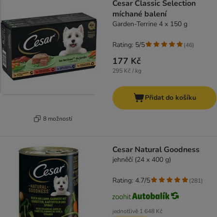
Cesar Classic Selection
míchané balení
Garden-Terrine 4 x 150 g
Rating: 5/5
(
46
)
177 Kč
295 Kč / kg
Přidat do košíku
8 možností
Cesar Natural Goodness
jehněčí (24 x 400 g)
Rating: 4.7/5
(
281
)
jednotlivě
1 648 Kč