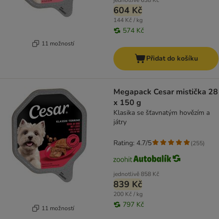
jednotlivě
638 Kč
604 Kč
144 Kč / kg
574 Kč
11 možností
Přidat do košíku
Megapack Cesar mistička 28
x 150 g
Klasika se šťavnatým hovězím a
játry
Rating: 4.7/5
(
255
)
jednotlivě
858 Kč
839 Kč
200 Kč / kg
797 Kč
11 možností