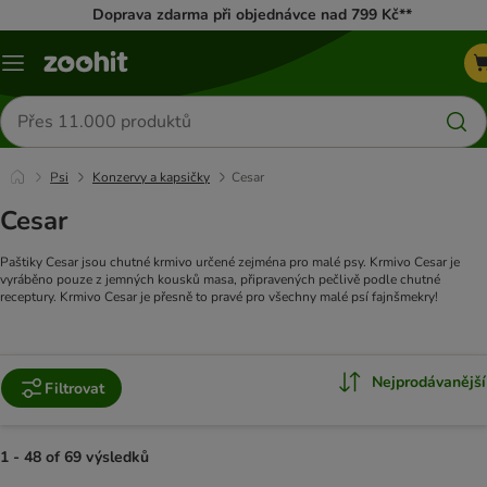
Doprava zdarma při objednávce nad 799 Kč**
Menu
Hledat
produkty
Psi
Konzervy a kapsičky
Cesar
Cesar
Paštiky Cesar jsou chutné krmivo určené zejména pro malé psy. Krmivo Cesar je
vyráběno pouze z jemných kousků masa, připravených pečlivě podle chutné
receptury. Krmivo Cesar je přesně to pravé pro všechny malé psí fajnšmekry!
Nejprodávanější
Filtrovat
1 - 48 of 69 výsledků