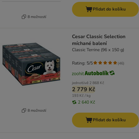
Přidat do košíku
8 možností
Cesar Classic Selection
míchané balení
Classic Terrine (96 x 150 g)
Rating: 5/5
(
46
)
jednotlivě
2 868 Kč
2 779 Kč
193 Kč / kg
2 640 Kč
8 možností
Přidat do košíku