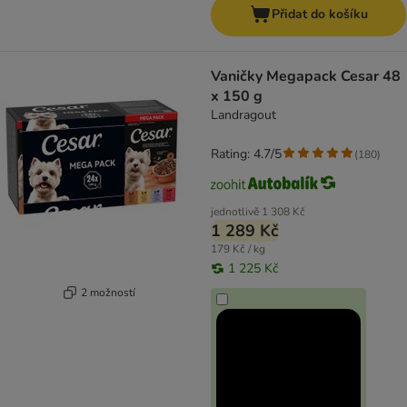
Přidat do košíku
Vaničky Megapack Cesar 48
x 150 g
Landragout
Rating: 4.7/5
(
180
)
jednotlivě
1 308 Kč
1 289 Kč
179 Kč / kg
1 225 Kč
2 možností