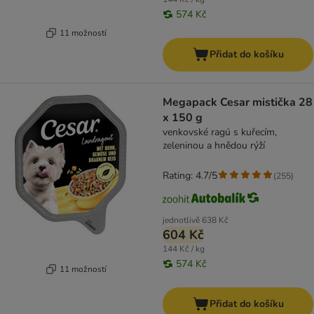
574 Kč
11 možností
Přidat do košíku
Megapack Cesar mistička 28
x 150 g
venkovské ragú s kuřecím,
zeleninou a hnědou rýží
Rating: 4.7/5
(
255
)
jednotlivě
638 Kč
604 Kč
144 Kč / kg
574 Kč
11 možností
Přidat do košíku