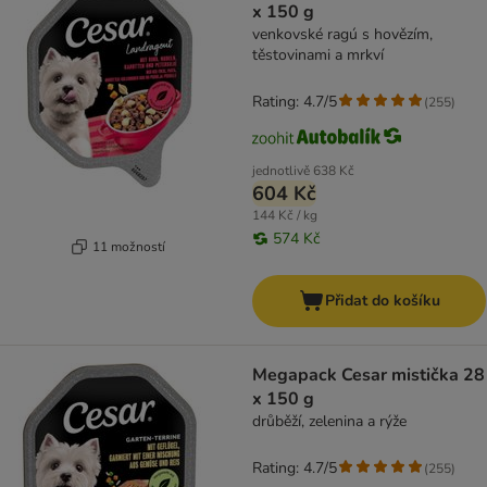
x 150 g
venkovské ragú s hovězím,
těstovinami a mrkví
Rating: 4.7/5
(
255
)
jednotlivě
638 Kč
604 Kč
144 Kč / kg
574 Kč
11 možností
Přidat do košíku
Megapack Cesar mistička 28
x 150 g
drůběží, zelenina a rýže
Rating: 4.7/5
(
255
)