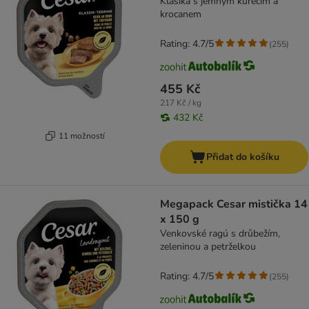
Klasika s jemným kuřecím a
krocanem
Rating: 4.7/5
(
255
)
455 Kč
217 Kč / kg
432 Kč
11 možností
Přidat do košíku
Megapack Cesar mistička 14
x 150 g
Venkovské ragú s drůbežím,
zeleninou a petrželkou
Rating: 4.7/5
(
255
)