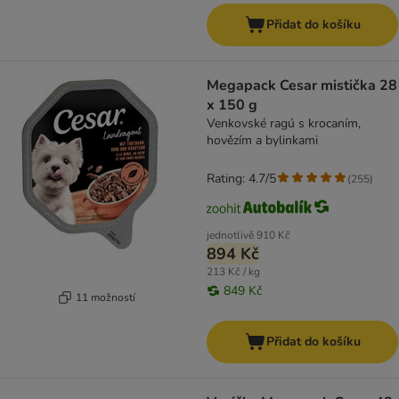
Přidat do košíku
Megapack Cesar mistička 28
x 150 g
Venkovské ragú s krocaním,
hovězím a bylinkami
Rating: 4.7/5
(
255
)
jednotlivě
910 Kč
894 Kč
213 Kč / kg
849 Kč
11 možností
Přidat do košíku