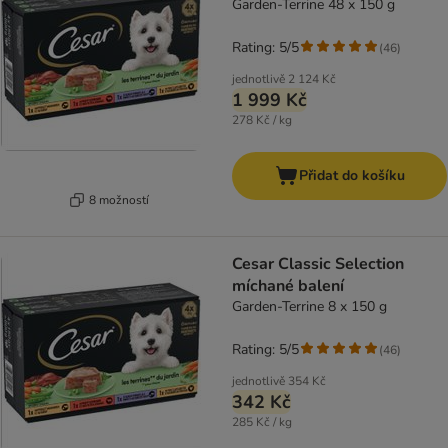
Garden-Terrine 48 x 150 g
Rating: 5/5
(
46
)
jednotlivě
2 124 Kč
1 999 Kč
278 Kč / kg
Přidat do košíku
8 možností
Cesar Classic Selection
míchané balení
Garden-Terrine 8 x 150 g
Rating: 5/5
(
46
)
jednotlivě
354 Kč
342 Kč
285 Kč / kg