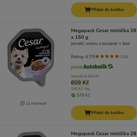
Přidat do košíku
Megapack Cesar mistička 28
x 150 g
jehněčí, mrkev a koriandr v želé
Rating: 4.7/5
(
255
)
jednotlivě
644 Kč
609 Kč
145 Kč / kg
579 Kč
11 možností
Přidat do košíku
Megapack Cesar mistička 28