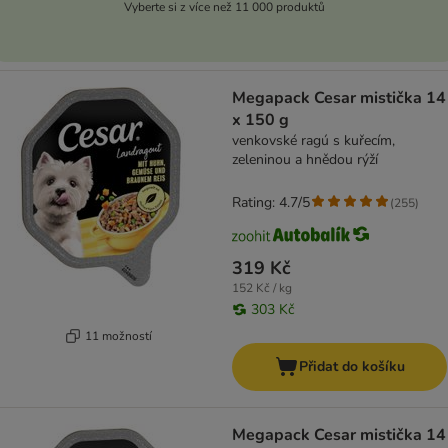
Vyberte si z více než 11 000 produktů
Megapack Cesar mistička 14
x 150 g
venkovské ragú s kuřecím,
zeleninou a hnědou rýží
Rating: 4.7/5
(
255
)
319 Kč
152 Kč / kg
303 Kč
11 možností
Přidat do košíku
Megapack Cesar mistička 14