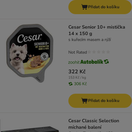
Přidat do košíku
Cesar Senior 10+ mistička
14 x 150 g
s kuřecím masem a rýží
Not Rated
322 Kč
153 Kč / kg
306 Kč
Přidat do košíku
Cesar Classic Selection
míchané balení