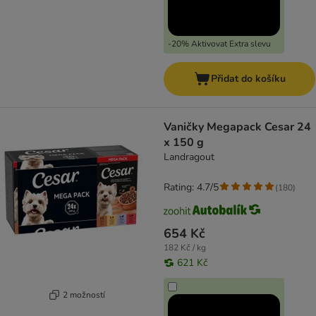
-20% Aktivovat Extra slevu
Přidat do košíku
Vaničky Megapack Cesar 24
x 150 g
Landragout
Rating: 4.7/5
(
180
)
654 Kč
182 Kč / kg
621 Kč
2 možností