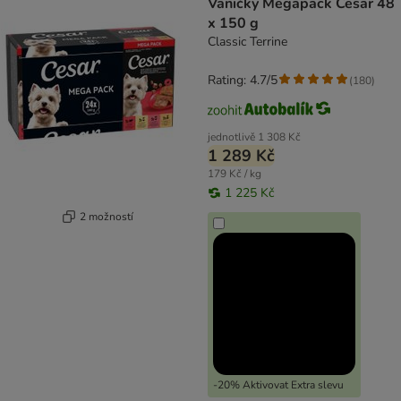
Vaničky Megapack Cesar 48
x 150 g
Classic Terrine
Rating: 4.7/5
(
180
)
jednotlivě
1 308 Kč
1 289 Kč
179 Kč / kg
1 225 Kč
2 možností
-20% Aktivovat Extra slevu