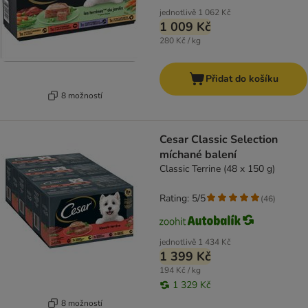
jednotlivě
1 062 Kč
1 009 Kč
280 Kč / kg
Přidat do košíku
8 možností
Cesar Classic Selection
míchané balení
Classic Terrine (48 x 150 g)
Rating: 5/5
(
46
)
jednotlivě
1 434 Kč
1 399 Kč
194 Kč / kg
1 329 Kč
8 možností