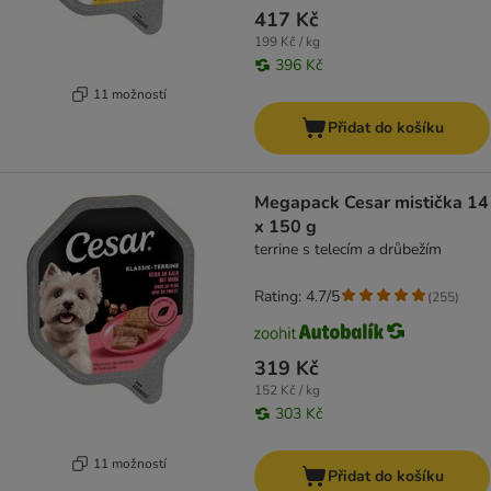
417 Kč
199 Kč / kg
396 Kč
11 možností
Přidat do košíku
Megapack Cesar mistička 14
x 150 g
terrine s telecím a drůbežím
Rating: 4.7/5
(
255
)
319 Kč
152 Kč / kg
303 Kč
11 možností
Přidat do košíku