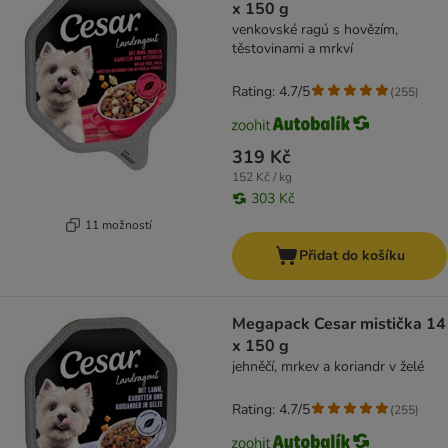
x 150 g
venkovské ragú s hovězím,
těstovinami a mrkví
Rating: 4.7/5
(
255
)
319 Kč
152 Kč / kg
303 Kč
11 možností
Přidat do košíku
Megapack Cesar mistička 14
x 150 g
jehněčí, mrkev a koriandr v želé
Rating: 4.7/5
(
255
)