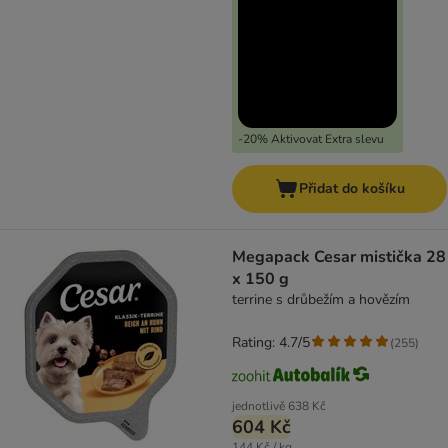
-20% Aktivovat Extra slevu
Přidat do košíku
Megapack Cesar mistička 28
x 150 g
terrine s drůbežím a hovězím
Rating: 4.7/5
(
255
)
jednotlivě
638 Kč
604 Kč
144 Kč / kg