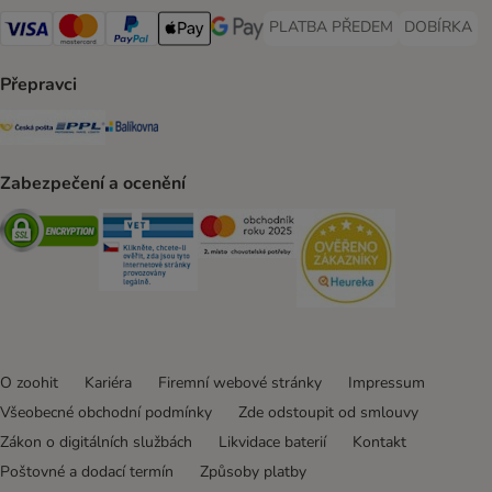
PLATBA PŘEDEM
DOBÍRKA
PLATBA PŘEDEM Payment Met
DOBÍRKA Pa
Visa Payment Method
Mastercard Payment Method
PayPal Payment Method
Apple pay Payment Method
GooglePay Payment Method
Přepravci
Česká pošta Shipping Method
PPL Shipping Method
Balíkovna Shipping Method
Zabezpečení a ocenění
Security
Security
Security
Security
O zoohit
Kariéra
Firemní webové stránky
Impressum
Všeobecné obchodní podmínky
Zde odstoupit od smlouvy
Zákon o digitálních službách
Likvidace baterií
Kontakt
Poštovné a dodací termín
Způsoby platby