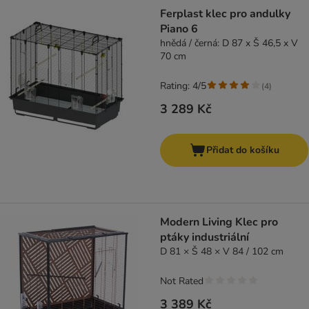
Ferplast klec pro andulky
Piano 6
hnědá / černá: D 87 x Š 46,5 x V
70 cm
Rating: 4/5
(
4
)
3 289 Kč
Přidat do košíku
Modern Living Klec pro
ptáky industriální
D 81 × Š 48 × V 84 / 102 cm
Not Rated
3 389 Kč