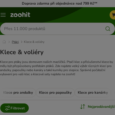
Doprava zdarma při objednávce nad 799 Kč**
Menu
Hledat
produkty
Ptáci
Klece & voliéry
Klece & voliéry
Klece pro ptáky jsou domovem našich mazlíčků. Ptačí klec a příslušenství klece by
měly být přizpůsobeny potřebám ptáků. Zde najdete velký výběr různých klecí pro
andulky, papoušky nebo kanáry a také kurníky pro slepice. Správné počáteční
vybavení pro vaši klec a klecové sety najdete na zoohit!
Klece pro andulky
Klece pro papoušky
Klece pro kanárky
Nejprodávanější
Filtrovat