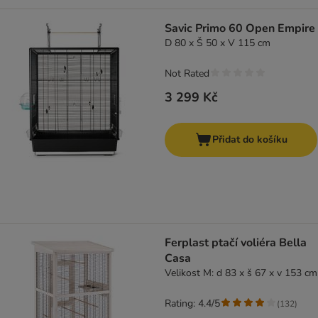
Savic Primo 60 Open Empire
D 80 x Š 50 x V 115 cm
Not Rated
3 299 Kč
Přidat do košíku
Ferplast ptačí voliéra Bella
Casa
Velikost M: d 83 x š 67 x v 153 cm
Rating: 4.4/5
(
132
)