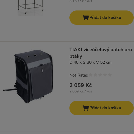
3 160 Kč / kus
Přidat do košíku
TIAKI víceúčelový batoh pro
ptáky
D 40 x Š 30 x V 52 cm
Not Rated
2 059 Kč
2 059 Kč / kus
Přidat do košíku