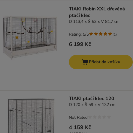
TIAKI Robin XXL dřevěná
ptačí klec
D 113,4 x Š 53 x V 81,7 cm
Rating: 5/5
(
1
)
6 199 Kč
Přidat do košíku
TIAKI ptačí klec 120
D 120 x Š 59 x V 132 cm
Not Rated
4 159 Kč