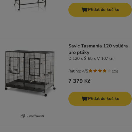
Přidat do košíku
Savic Tasmania 120 voliéra
pro ptáky
D 120 x Š 65 x V 107 cm
Rating: 4/5
(
25
)
7 379 Kč
Přidat do košíku
2 možností