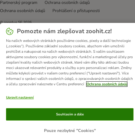
Partnerský program
Ochrana osobních údajů
Ochrana osobních údajů
Prohlášení o přístupnosti
© zooplus SE
2026
Pomozte nám zlepšovat zoohit.cz!
Na našich webových stránkách používáme cookies, pixely a další technologie
(„cookies“). Používáme základní soubory cookies, abychom vám umožnili
prohlížet a nakupovat na našich webových stránkách. S vaším souhlasem
aktivujeme soubory cookies pro výkonnostní, funkční a marketingové účely pro
zlepšení kvality našich webových stránek, které vám díky této aktivaci budou
moci ukazovat relevantní produkty a služby a pro personalizaci reklam. Změny
můžete kdykoli provést v našem centru preferencí ("Upravit nastavení"). Více
informací o správci vašich osobních údajů, o zpracovávaných osobních údajích
a účelu zpracování naleznete v Centru preferencí
Ochrana osobních údajů
Upravit nastavení
Souhlasím a dále
Pouze nezbytné "Cookies"