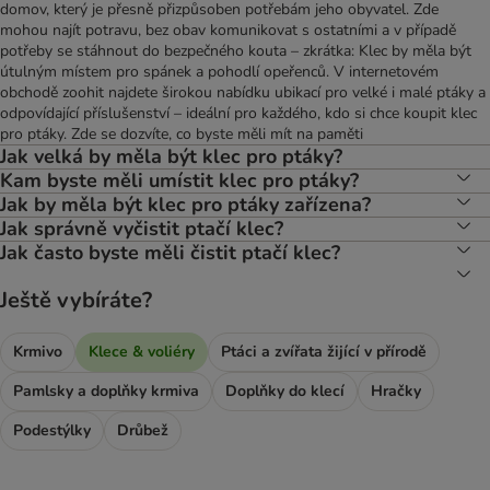
domov, který je přesně přizpůsoben potřebám jeho obyvatel. Zde
mohou najít potravu, bez obav komunikovat s ostatními a v případě
potřeby se stáhnout do bezpečného kouta – zkrátka: Klec by měla být
útulným místem pro spánek a pohodlí opeřenců. V internetovém
obchodě zoohit najdete širokou nabídku ubikací pro velké i malé ptáky a
odpovídající příslušenství – ideální pro každého, kdo si chce koupit klec
pro ptáky. Zde se dozvíte, co byste měli mít na paměti
Jak velká by měla být klec pro ptáky?
Kam byste měli umístit klec pro ptáky?
Jak by měla být klec pro ptáky zařízena?
Jak správně vyčistit ptačí klec?
Jak často byste měli čistit ptačí klec?
Ještě vybíráte?
Krmivo
Klece & voliéry
Ptáci a zvířata žijící v přírodě
Pamlsky a doplňky krmiva
Doplňky do klecí
Hračky
Podestýlky
Drůbež