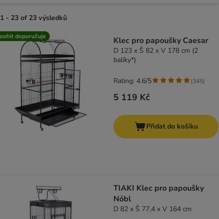
1 - 23 of 23 výsledků
product items have been changed
oohit doporučuje
Klec pro papoušky Caesar
D 123 x Š 82 x V 178 cm (2
balíky*)
Rating: 4.6/5
(
345
)
5 119 Kč
Přidat do košíku
TIAKI Klec pro papoušky
Nóbl
D 82 x Š 77,4 x V 164 cm