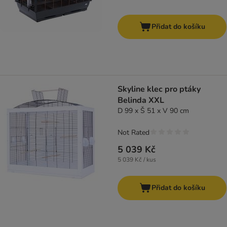
Přidat do košíku
Skyline klec pro ptáky
Belinda XXL
D 99 x Š 51 x V 90 cm
Not Rated
5 039 Kč
5 039 Kč / kus
Přidat do košíku