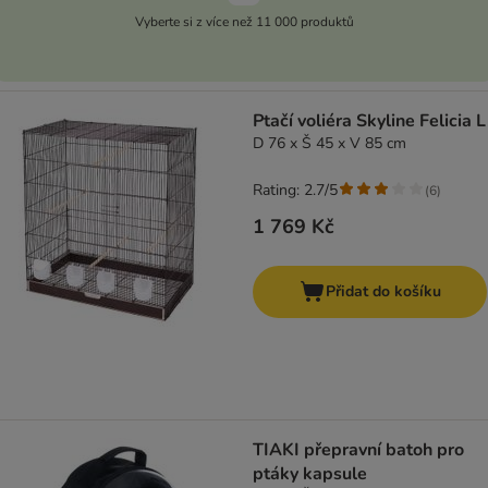
Vyberte si z více než 11 000 produktů
Ptačí voliéra Skyline Felicia L
D 76 x Š 45 x V 85 cm
Rating: 2.7/5
(
6
)
1 769 Kč
Přidat do košíku
TIAKI přepravní batoh pro
ptáky kapsule