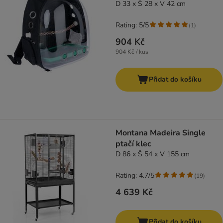
D 33 x Š 28 x V 42 cm
Rating: 5/5
(
1
)
904 Kč
904 Kč / kus
Přidat do košíku
Montana Madeira Single
ptačí klec
D 86 x Š 54 x V 155 cm
Rating: 4.7/5
(
19
)
4 639 Kč
Přidat do košíku