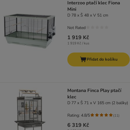
Interzoo ptačí klec Fiona
Mini
D 78 x Š 48 x V 51 cm
Not Rated
1 919 Kč
1 919 Kč / kus
Přidat do košíku
Montana Finca Play ptačí
klec
D 77 x Š 71 x V 165 cm (2 balíky)
Rating: 4.8/5
(
11
)
6 319 Kč