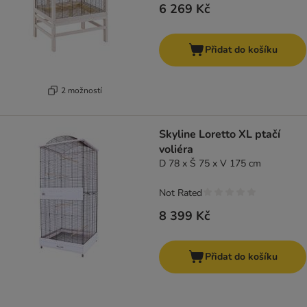
6 269 Kč
Přidat do košíku
2 možností
Skyline Loretto XL ptačí
voliéra
D 78 x Š 75 x V 175 cm
Not Rated
8 399 Kč
Přidat do košíku