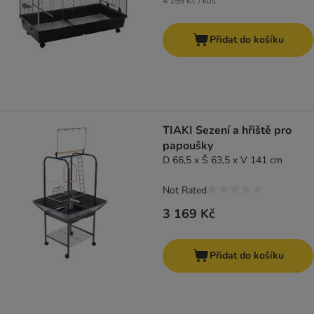
4 159 Kč / kus
Přidat do košíku
TIAKI Sezení a hřiště pro
papoušky
D 66,5 x Š 63,5 x V 141 cm
Not Rated
3 169 Kč
Přidat do košíku