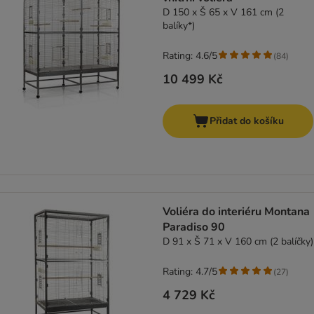
D 150 x Š 65 x V 161 cm (2
balíky*)
Rating: 4.6/5
(
84
)
10 499 Kč
Přidat do košíku
Voliéra do interiéru Montana
Paradiso 90
D 91 x Š 71 x V 160 cm (2 balíčky)
Rating: 4.7/5
(
27
)
4 729 Kč