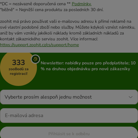
*DC = nezávazně doporučená cena **
Podmínky.
"běžně" = Nejnižší cena produktu za posledních 30 dní.
zoohit má právo používat vaši e-mailovou adresu k přímé reklamě na
své vlastní podobné zboží nebo služby. Můžete kdykoli vznést námitku,
aniž by vám vznikly jakékoli náklady kromě základních nákladů za
kontakt zákaznického servisu zoohit. Více informací:
https://support.zoohit.cz/cs/support/home
333
Newsletter: nabídky pouze pro předplatitele; 10
% na druhou objednávku pro nové zákazníky
zooBodů za
registraci!
Vyberte prosím alespoň jednu možnost
Přihlásit se k odběru