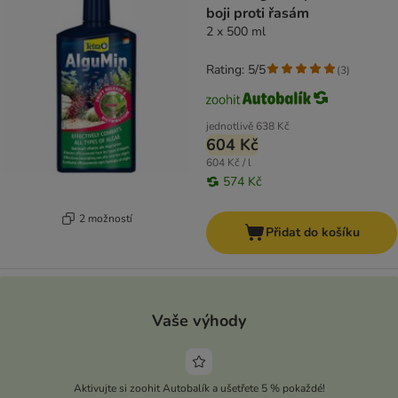
boji proti řasám
2 x 500 ml
Rating: 5/5
(
3
)
jednotlivě
638 Kč
604 Kč
604 Kč / l
574 Kč
2 možností
Přidat do košíku
Vaše výhody
Aktivujte si zoohit Autobalík a ušetřete 5 % pokaždé!