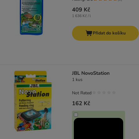
409 Kč
1 636 Kč / l
Přidat do košíku
JBL NovoStation
1 kus
Not Rated
162 Kč