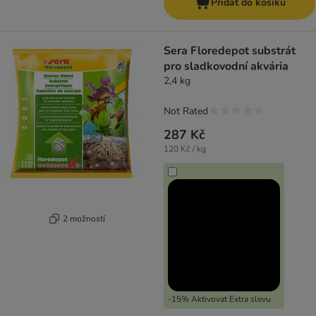
Přidat do košíku
Sera Floredepot substrát
pro sladkovodní akvária
2,4 kg
Not Rated
287 Kč
120 Kč / kg
2 možností
-15% Aktivovat Extra slevu