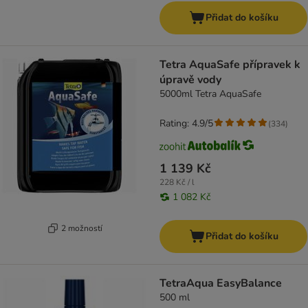
Přidat do košíku
Tetra AquaSafe přípravek k
úpravě vody
5000ml Tetra AquaSafe
Rating: 4.9/5
(
334
)
1 139 Kč
228 Kč / l
1 082 Kč
2 možností
Přidat do košíku
TetraAqua EasyBalance
500 ml