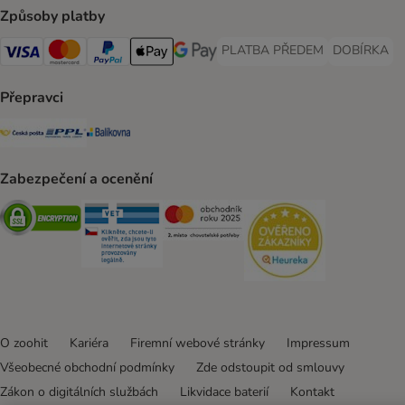
Způsoby platby
PLATBA PŘEDEM
DOBÍRKA
PLATBA PŘEDEM Payment Met
DOBÍRKA Pa
Visa Payment Method
Mastercard Payment Method
PayPal Payment Method
Apple pay Payment Method
GooglePay Payment Method
Přepravci
Česká pošta Shipping Method
PPL Shipping Method
Balíkovna Shipping Method
Zabezpečení a ocenění
Security
Security
Security
Security
O zoohit
Kariéra
Firemní webové stránky
Impressum
Všeobecné obchodní podmínky
Zde odstoupit od smlouvy
Zákon o digitálních službách
Likvidace baterií
Kontakt