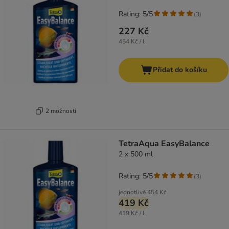
Rating: 5/5
(
3
)
227 Kč
454 Kč / l
Přidat do košíku
2 možností
TetraAqua EasyBalance
2 x 500 ml
Rating: 5/5
(
3
)
jednotlivě
454 Kč
419 Kč
419 Kč / l