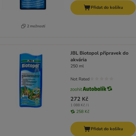
Přidat do košíku
2 možností
JBL Biotopol přípravek do
akvária
250 ml
Not Rated
272 Kč
1 088 Kč / l
258 Kč
Přidat do košíku