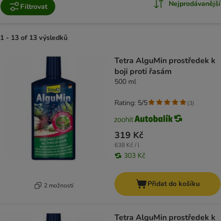
Nejprodávanější
Filtrovat
1 - 13 of 13 výsledků
product items have been changed
Tetra AlguMin prostředek k
boji proti řasám
500 ml
Rating: 5/5
(
3
)
319 Kč
638 Kč / l
303 Kč
Přidat do košíku
2 možností
Tetra AlguMin prostředek k