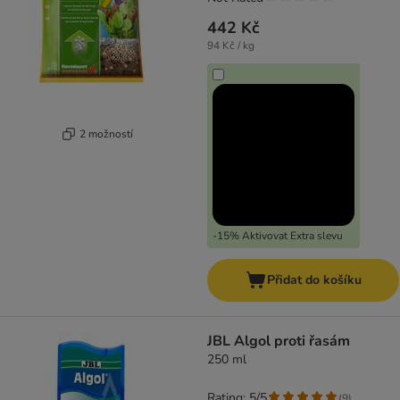
442 Kč
94 Kč / kg
2 možností
-15% Aktivovat Extra slevu
Přidat do košíku
JBL Algol proti řasám
250 ml
Rating: 5/5
(
9
)