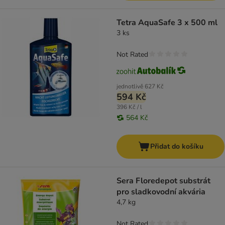
Tetra AquaSafe 3 x 500 ml
3 ks
Not Rated
jednotlivě
627 Kč
594 Kč
396 Kč / l
564 Kč
Přidat do košíku
Sera Floredepot substrát
pro sladkovodní akvária
4,7 kg
Not Rated