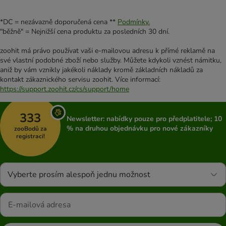
*DC = nezávazně doporučená cena **
Podmínky.
"běžně" = Nejnižší cena produktu za posledních 30 dní.
zoohit má právo používat vaši e-mailovou adresu k přímé reklamě na
své vlastní podobné zboží nebo služby. Můžete kdykoli vznést námitku,
aniž by vám vznikly jakékoli náklady kromě základních nákladů za
kontakt zákaznického servisu zoohit. Více informací:
https://support.zoohit.cz/cs/support/home
333
Newsletter: nabídky pouze pro předplatitele; 10
% na druhou objednávku pro nové zákazníky
zooBodů za
registraci!
Vyberte prosím alespoň jednu možnost