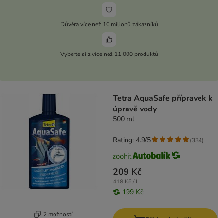
Důvěra více než 10 milionů zákazníků
Vyberte si z více než 11 000 produktů
Tetra AquaSafe přípravek k
úpravě vody
500 ml
Rating: 4.9/5
(
334
)
209 Kč
418 Kč / l
199 Kč
2 možností