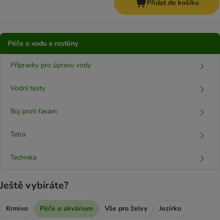
Přidat do košíku
Péče o vodu a rostliny
Přípravky pro úpravu vody
Vodní testy
Boj proti řasám
Tetra
Technika
Ještě vybíráte?
Krmivo
Péče o akvárium
Vše pro želvy
Jezírko