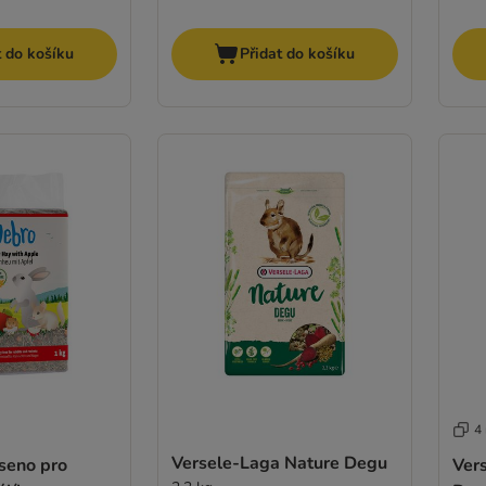
t do košíku
Přidat do košíku
4
Versele-Laga Nature Degu
 seno pro
Vers