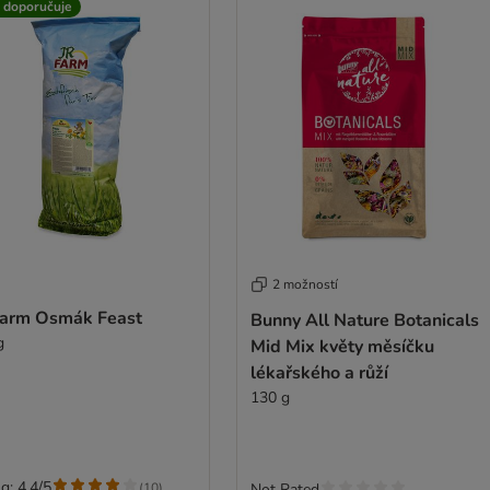
t doporučuje
2 možností
Farm Osmák Feast
Bunny All Nature Botanicals
g
Mid Mix květy měsíčku
lékařského a růží
130 g
g: 4.4/5
(
10
)
Not Rated