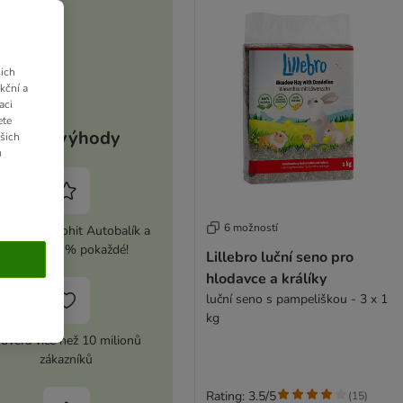
ich
kční a
aci
ete
Vaše výhody
ašich
u
6 možností
ivujte si zoohit Autobalík a
ušetřete 5 % pokaždé!
Lillebro luční seno pro
hlodavce a králíky
luční seno s pampeliškou - 3 x 1
kg
ůvěra více než 10 milionů
zákazníků
Rating: 3.5/5
(
15
)