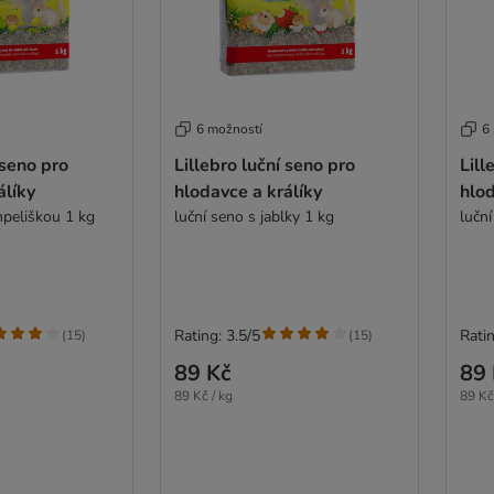
6 možností
6
 seno pro
Lillebro luční seno pro
Lill
álíky
hlodavce a králíky
hlod
mpeliškou 1 kg
luční seno s jablky 1 kg
lučn
Rating: 3.5/5
Ratin
(
15
)
(
15
)
89 Kč
89 
89 Kč / kg
89 Kč