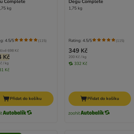
u Complete
Degu Complete
1,75 kg
1,75 kg
g: 4.5/5
Rating: 4.5/5
(
115
)
(
115
)
349 Kč
tlivě
698 Kč
4 Kč
200 Kč / kg
č / kg
332 Kč
31 Kč
Přidat do košíku
Přidat do košíku