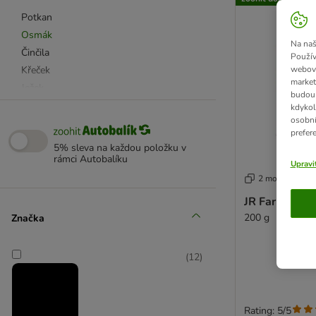
Potkan
Osmák
Na naš
Činčila
Použív
Křeček
webový
market
Ježek
budou 
Myška & pískomil
kdykol
osobní
prefer
Bunny
5% sleva na každou položku v
rámci Autobalíku
Burgess Excel
Upravi
Greenwoods
2 možností
JR Farm
JR Farm polní
Totally Ferret
200 g
Značka
Versele Laga
Vilmie
(
12
)
Vitakraft
Krmivo bez obsahu obilnin
Rating: 5/5