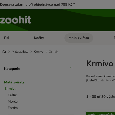
Doprava zdarma při objednávce nad 799 Kč**
Psi
Kočky
Malá zvířata
Otevřít menu: Psi
Otevřít menu: Kočky
Ote
Malá zvířata
Krmivo
Osmák
Krmivo
Kategorie
Kromě sena, které tv
jídelníčku těchto zvíř
Malá zvířata
Krmivo
Králík
1 - 30 of 30 výsl
Morče
Fretka
product items ha
zoohit doporučuje