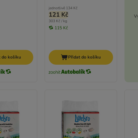
jednotlivě
134 Kč
121 Kč
Vy
303 Kč / kg
115 Kč
t do košíku
Přidat do košíku