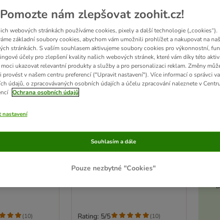
Pomozte nám zlepšovat zoohit.cz!
ich webových stránkách používáme cookies, pixely a další technologie („cookies“).
áme základní soubory cookies, abychom vám umožnili prohlížet a nakupovat na naš
ch stránkách. S vaším souhlasem aktivujeme soubory cookies pro výkonnostní, fun
ingové účely pro zlepšení kvality našich webových stránek, které vám díky této aktiv
moci ukazovat relevantní produkty a služby a pro personalizaci reklam. Změny můž
i provést v našem centru preferencí ("Upravit nastavení"). Více informací o správci v
ch údajů, o zpracovávaných osobních údajích a účelu zpracování naleznete v Centr
encí
Ochrana osobních údajů
t nastavení
2 možností
Akt
 bylinky
JR Farm polní bylinky
Souhlasím a dále
2 x 200 g
Pouze nezbytné "Cookies"
D
Rating: 5/5
(
10
)
(
10
)