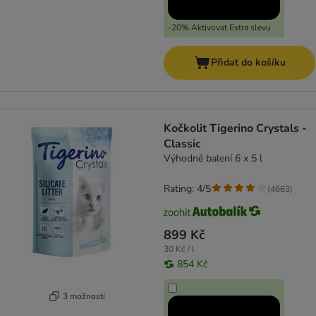
-20% Aktivovat Extra slevu
Přidat do košíku
Kočkolit Tigerino Crystals -
Classic
Výhodné balení 6 x 5 l
Rating: 4/5
(
4663
)
899 Kč
30 Kč / l
854 Kč
3 možností