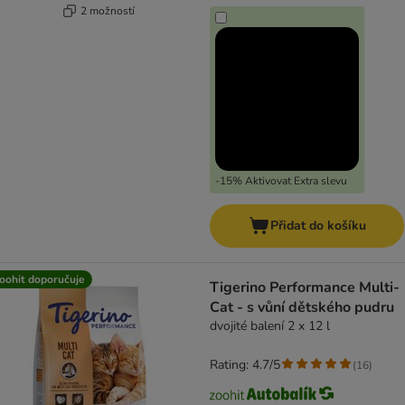
2 možností
-15% Aktivovat Extra slevu
Přidat do košíku
oohit doporučuje
Tigerino Performance Multi-
Cat - s vůní dětského pudru
dvojité balení 2 x 12 l
Rating: 4.7/5
(
16
)