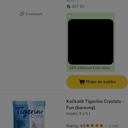
30 Kč / l
427 Kč
4 možností
-20% Aktivovat Extra slevu
Přidat do košíku
Kočkolit Tigerino Crystals -
Fun (barevný)
modrý 3 x 5 l
Rating: 4/5
(
1266
)