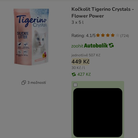
Kočkolit Tigerino Crystals -
Flower Power
3 x 5 l
Rating: 4.1/5
(
724
)
jednotlivě
507 Kč
449 Kč
30 Kč / l
427 Kč
3 možností