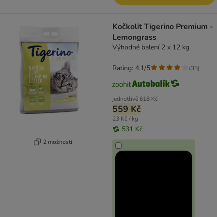
Kočkolit Tigerino Premium -
Lemongrass
Výhodné balení 2 x 12 kg
Rating: 4.1/5
(
35
)
jednotlivě
618 Kč
559 Kč
23 Kč / kg
531 Kč
2 možností