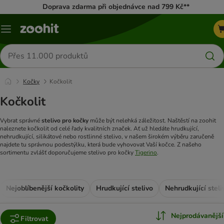
Doprava zdarma při objednávce nad 799 Kč**
Menu
Hledat
produkty
Kočky
Kočkolit
Kočkolit
Vybrat správné
stelivo pro kočky
může být nelehká záležitost. Naštěstí na zoohit
naleznete kočkolit od celé řady kvalitních značek. Ať už hledáte hrudkující,
nehrudkující, silikátové nebo rostlinné stelivo, v našem širokém výběru zaručeně
najdete tu správnou podestýlku, která bude vyhovovat Vaší kočce. Z našeho
sortimentu zvlášť doporučujeme stelivo pro kočky
Tigerino
.
Nejoblíbenější kočkolity
Hrudkující stelivo
Nehrudkující steli
Nejprodávanější
Filtrovat