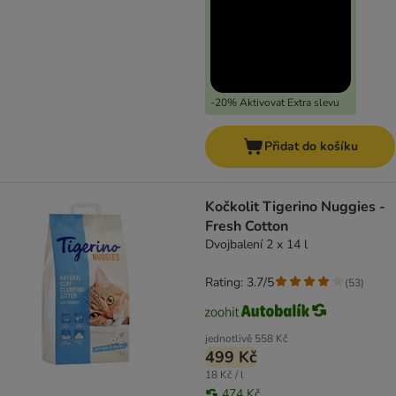
-20% Aktivovat Extra slevu
Přidat do košíku
Kočkolit Tigerino Nuggies -
Fresh Cotton
Dvojbalení 2 x 14 l
Rating: 3.7/5
(
53
)
jednotlivě
558 Kč
499 Kč
18 Kč / l
474 Kč