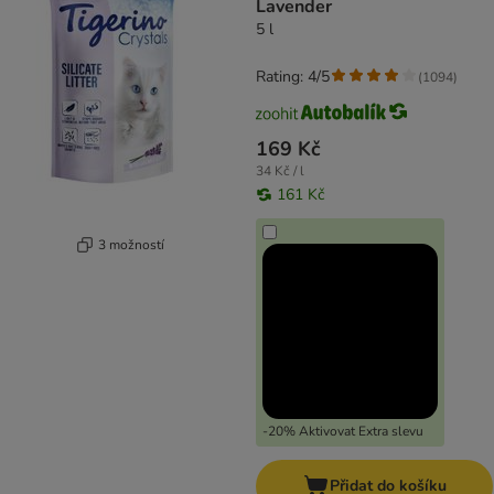
Lavender
5 l
Rating: 4/5
(
1094
)
169 Kč
34 Kč / l
161 Kč
3 možností
-20% Aktivovat Extra slevu
Přidat do košíku