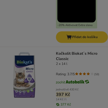
-20% Aktivovat Extra slevu
Přidat do košíku
Kočkolit Biokat´s Micro
Classic
2 x 14 l
Rating: 3.7/5
(
58
)
jednotlivě
430 Kč
397 Kč
14 Kč / l
377 Kč