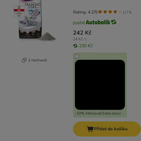
Rating: 4.2/5
(
173
)
242 Kč
24 Kč / l
230 Kč
2 možností
-10% Aktivovat Extra slevu
Přidat do košíku