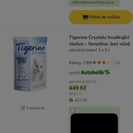
-20% Aktivovat Extra slevu
Přidat do košíku
Tigerino Crystals hrudkující
stelivo – Sensitive, bez vůně
výhodné balení 3 x 5 l
Rating: 2.8/5
(
9
)
jednotlivě
507 Kč
449 Kč
30 Kč / l
427 Kč
2 možností