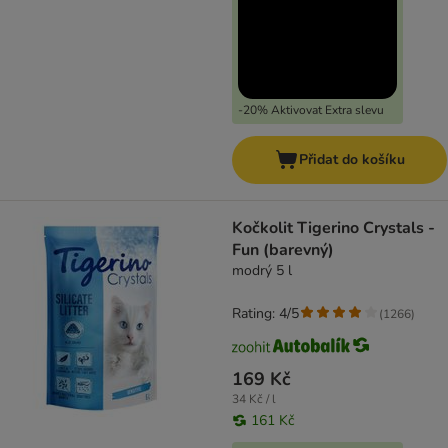
-20% Aktivovat Extra slevu
Přidat do košíku
Kočkolit Tigerino Crystals -
Fun (barevný)
modrý 5 l
Rating: 4/5
(
1266
)
169 Kč
34 Kč / l
161 Kč