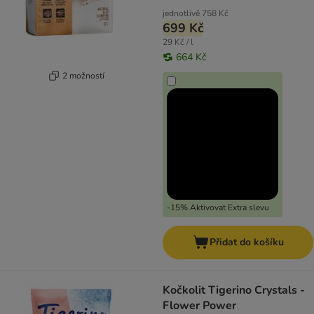
jednotlivě
758 Kč
699 Kč
29 Kč / l
664 Kč
2 možností
-15% Aktivovat Extra slevu
Přidat do košíku
Kočkolit Tigerino Crystals -
Flower Power