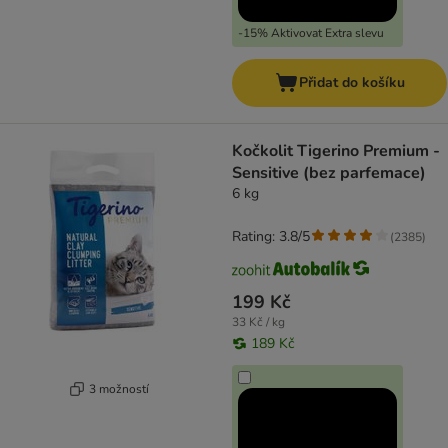
-15% Aktivovat Extra slevu
Přidat do košíku
Kočkolit Tigerino Premium -
Sensitive (bez parfemace)
6 kg
Rating: 3.8/5
(
2385
)
199 Kč
33 Kč / kg
189 Kč
3 možností