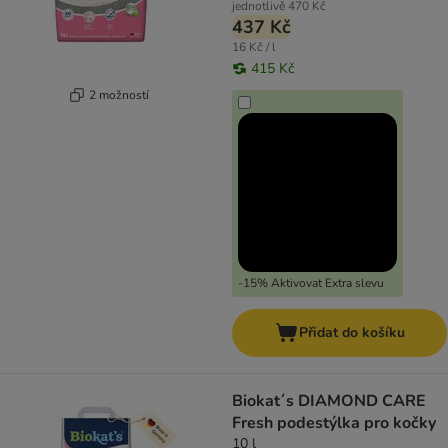
jednotlivě
470 Kč
437 Kč
16 Kč / l
415 Kč
2 možností
-15% Aktivovat Extra slevu
Přidat do košíku
Biokat´s DIAMOND CARE
Fresh podestýlka pro kočky
10 l