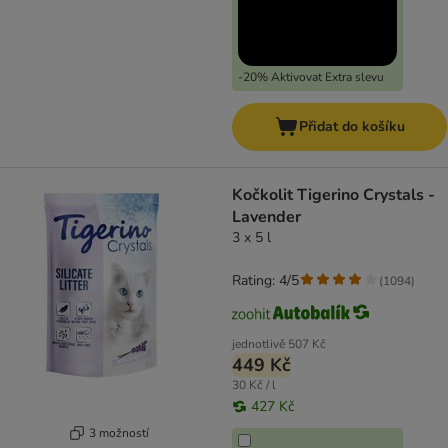
-20% Aktivovat Extra slevu
Přidat do košíku
Kočkolit Tigerino Crystals -
Lavender
3 x 5 l
Rating: 4/5
(
1094
)
jednotlivě
507 Kč
449 Kč
30 Kč / l
427 Kč
3 možností