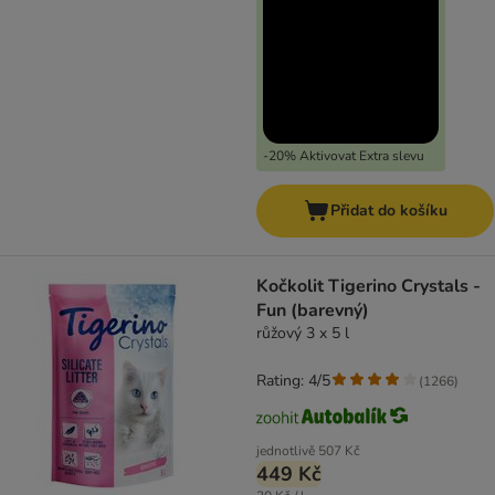
-20% Aktivovat Extra slevu
Přidat do košíku
Kočkolit Tigerino Crystals -
Fun (barevný)
růžový 3 x 5 l
Rating: 4/5
(
1266
)
jednotlivě
507 Kč
449 Kč