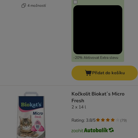
4 možností
-20% Aktivovat Extra slevu
Přidat do košíku
Kočkolit Biokat´s Micro
Fresh
2 x 14 l
Rating: 3.8/5
(
79
)