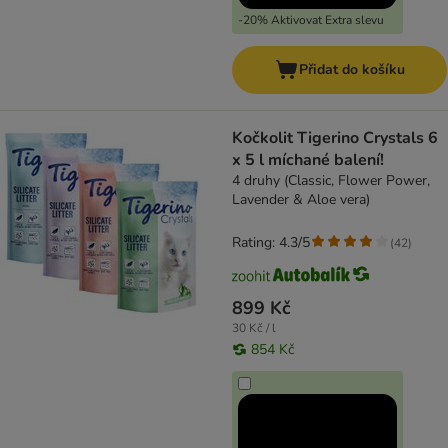
-20% Aktivovat Extra slevu
Přidat do košíku
Kočkolit Tigerino Crystals 6
x 5 l míchané balení!
4 druhy (Classic, Flower Power,
Lavender & Aloe vera)
Rating: 4.3/5
(
42
)
899 Kč
30 Kč / l
854 Kč