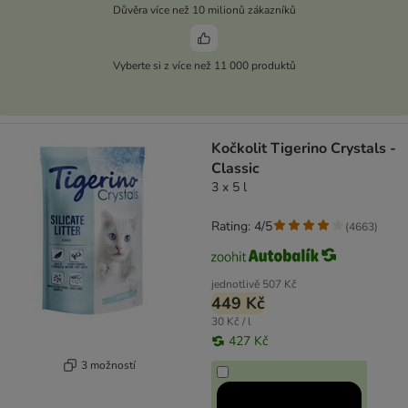
Důvěra více než 10 milionů zákazníků
Vyberte si z více než 11 000 produktů
Kočkolit Tigerino Crystals -
Classic
3 x 5 l
Rating: 4/5
(
4663
)
jednotlivě
507 Kč
449 Kč
30 Kč / l
427 Kč
3 možností