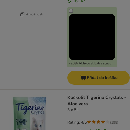
161 Kč
4 možností
-20% Aktivovat Extra slevu
Přidat do košíku
Kočkolit Tigerino Crystals -
Aloe vera
3 x 5 l
Rating: 4/5
(
198
)