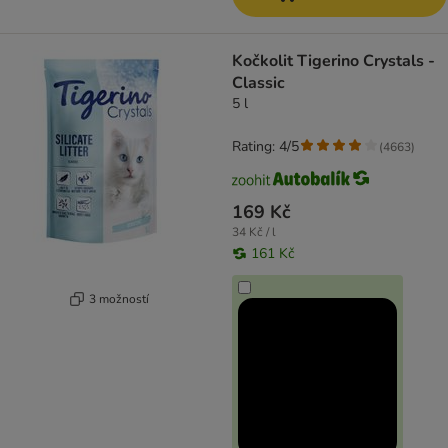
Kočkolit Tigerino Crystals -
Classic
5 l
Rating: 4/5
(
4663
)
169 Kč
34 Kč / l
161 Kč
3 možností