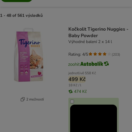
1 - 48 of 561 výsledků
product items have been changed
Kočkolit Tigerino Nuggies -
Baby Powder
Výhodné balení 2 x 14 l
Rating: 4/5
(
203
)
jednotlivě
558 Kč
499 Kč
18 Kč / l
474 Kč
2 možností