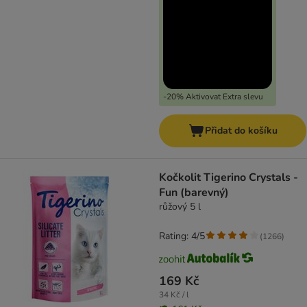
-20% Aktivovat Extra slevu
Přidat do košíku
Kočkolit Tigerino Crystals -
Fun (barevný)
růžový 5 l
Rating: 4/5
(
1266
)
169 Kč
34 Kč / l