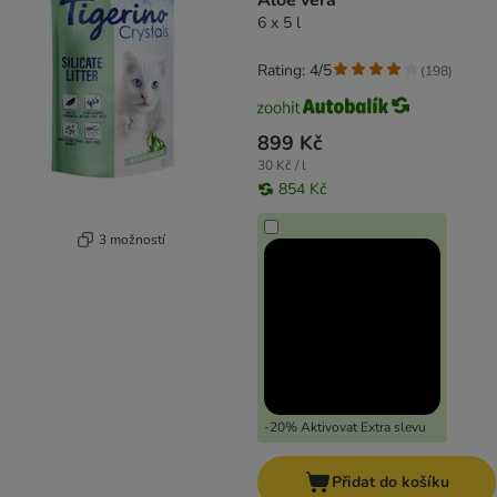
Aloe vera
6 x 5 l
Rating: 4/5
(
198
)
899 Kč
30 Kč / l
854 Kč
3 možností
-20% Aktivovat Extra slevu
Přidat do košíku