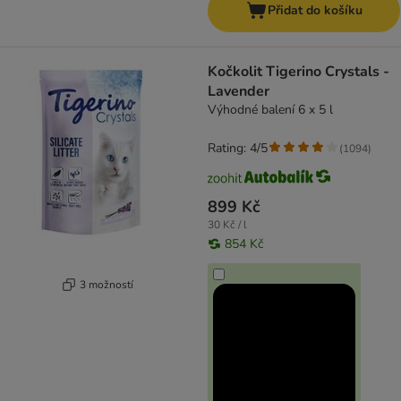
Přidat do košíku
Kočkolit Tigerino Crystals -
Lavender
Výhodné balení 6 x 5 l
Rating: 4/5
(
1094
)
899 Kč
30 Kč / l
854 Kč
3 možností