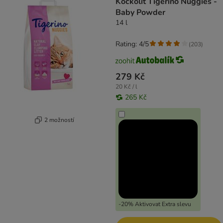
Kočkolit Tigerino Nuggies -
Baby Powder
14 l
Rating: 4/5
(
203
)
279 Kč
20 Kč / l
265 Kč
2 možností
-20% Aktivovat Extra slevu