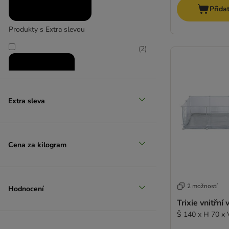
Přida
Produkty s Extra slevou
(
2
)
Extra sleva
Zlevněné produkty
Cena za kilogram
(
5
)
2 možností
Hodnocení
Trixie vnitřní
Š 140 x H 70 x
zoohit doporučuje