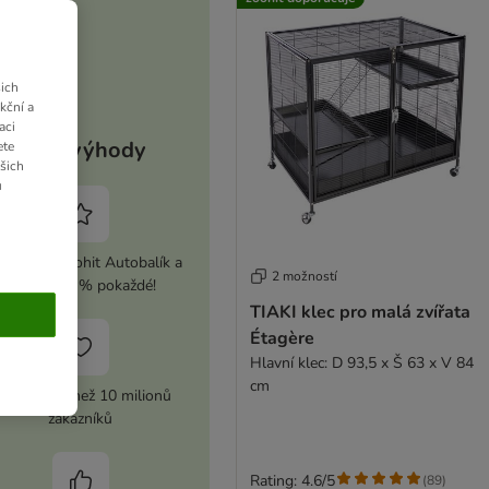
ich
kční a
aci
Vaše výhody
ete
ašich
u
ivujte si zoohit Autobalík a
2 možností
ušetřete 5 % pokaždé!
TIAKI klec pro malá zvířata
Étagère
Hlavní klec: D 93,5 x Š 63 x V 84
cm
ůvěra více než 10 milionů
zákazníků
Rating: 4.6/5
(
89
)