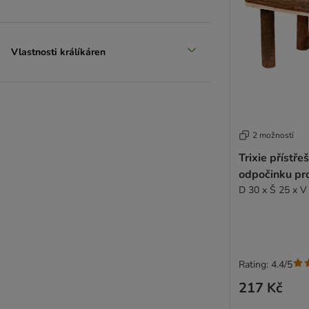
Vlastnosti králíkáren
2 možností
Trixie přístře
odpočinku pro
D 30 x Š 25 x V
Rating: 4.4/5
217 Kč