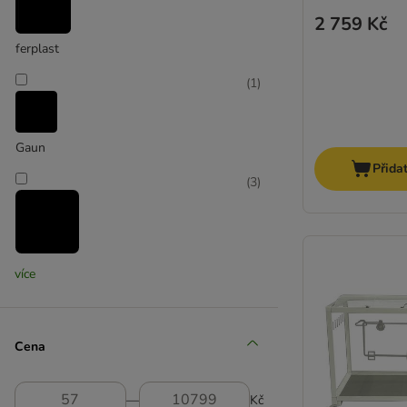
2 759 Kč
ferplast
(
1
)
Gaun
Přida
(
3
)
Inter-zoo
více
(
1
)
Cena
Kerbl
―
Kč
(
6
)