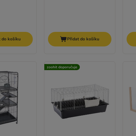
t do košíku
Přidat do košíku
zoohit doporučuje