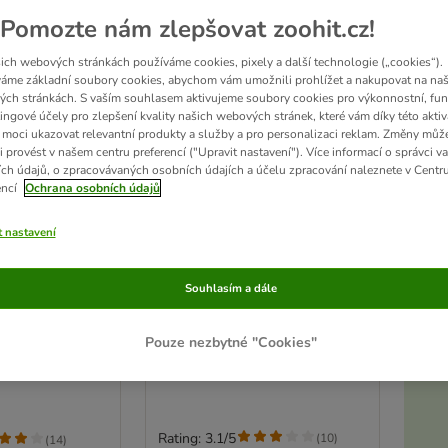
Pomozte nám zlepšovat zoohit.cz!
ich webových stránkách používáme cookies, pixely a další technologie („cookies“).
áme základní soubory cookies, abychom vám umožnili prohlížet a nakupovat na naš
ch stránkách. S vaším souhlasem aktivujeme soubory cookies pro výkonnostní, fun
ingové účely pro zlepšení kvality našich webových stránek, které vám díky této aktiv
moci ukazovat relevantní produkty a služby a pro personalizaci reklam. Změny můž
i provést v našem centru preferencí ("Upravit nastavení"). Více informací o správci v
ch údajů, o zpracovávaných osobních údajích a účelu zpracování naleznete v Centr
encí
Ochrana osobních údajů
t nastavení
Akt
TIAKI klec pro malá zvířata
ro křečky, bílý
Souhlasím a dále
zvířecí království
 62 cm
D 80 x Š 52 x V 127 cm
Pouze nezbytné "Cookies"
D
Rating: 3.1/5
(
10
)
(
14
)