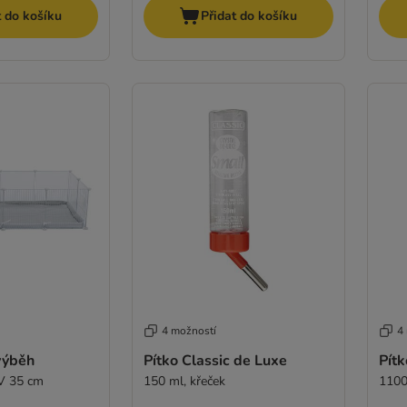
t do košíku
Přidat do košíku
4 možností
4
 výběh
Pítko Classic de Luxe
Pítk
 V 35 cm
150 ml, křeček
1100