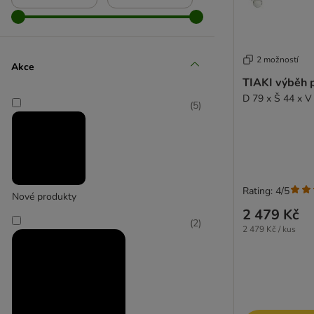
2 možností
Kerbl Pet
Akce
TIAKI výběh p
D 79 x Š 44 x V
(
5
)
Rating: 4/5
Nové produkty
2 479 Kč
(
2
)
2 479 Kč / kus