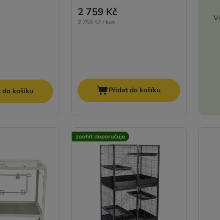
2 759 Kč
Vy
2 759 Kč / kus
Přidat do košíku
t do košíku
zoohit doporučuje