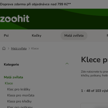
Doprava zdarma při objednávce nad 799 Kč**
Psi
Kočky
Malá zvířata
Otevřít menu: Psi
Otevřít menu: Kočky
Ote
Malá zvířata
Klece
Klece p
Kategorie
Zde naleznete tu prav
křečky, potkany, fretk
Malá zvířata
Klece
Klec pro králíky
1 - 48 of 103 vý
Klece pro morčata
Klece pro křečky
product items ha
Klec pro potkany