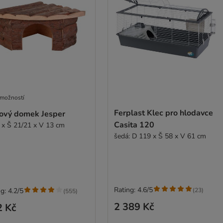
 možností
Ferplast Klec pro hlodavce
ový domek Jesper
Casita 120
 x Š 21/21 x V 13 cm
šedá: D 119 x Š 58 x V 61 cm
Rating: 4.6/5
(
23
)
g: 4.2/5
(
555
)
2 389 Kč
2 Kč