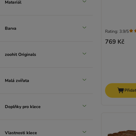
Materiál
Barva
Rating: 3.9/5
769 Kč
zoohit Originals
Malá zvířata
Přida
Doplňky pro klece
Vlastnosti klece