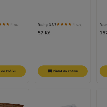
Rating: 3.8/5
Ratin
(
96
)
(
971
)
57 Kč
15
t do košíku
Přidat do košíku