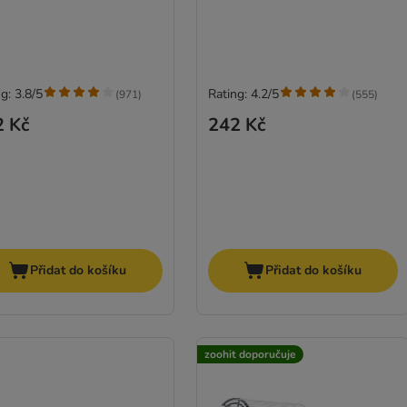
g: 3.8/5
Rating: 4.2/5
(
971
)
(
555
)
2 Kč
242 Kč
Přidat do košíku
Přidat do košíku
zoohit doporučuje