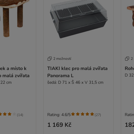
2 možností
2
šek a místo k
TIAKI klec pro malá zvířata
Roh
 malá zvířata
Panorama L
D 32
 22 cm
šedá: D 71 x Š 46 x V 31,5 cm
Rating: 4.6/5
Ratin
(
14
)
(
27
)
1 169 Kč
18