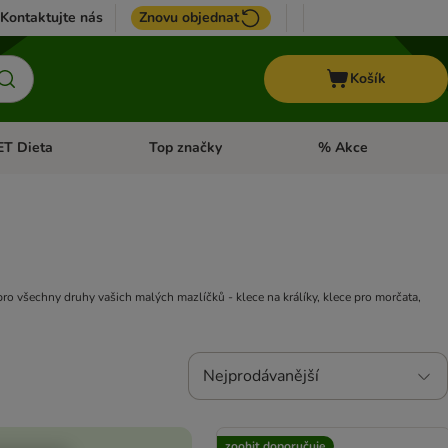
Kontaktujte nás
Znovu objednat
Košík
ET Dieta
Top značky
% Akce
t menu: Koně
Otevřít menu: + VET Dieta
Otevřít menu: Top znač
pro všechny druhy vašich malých mazlíčků - klece na králíky, klece pro morčata,
Nejprodávanější
zoohit doporučuje