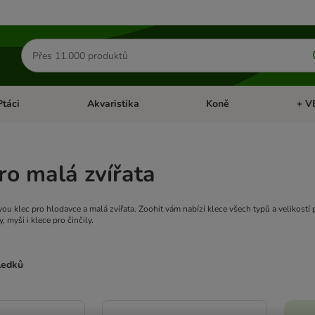
Hledat
produkty
Ptáci
Akvaristika
Koně
+ V
vřít menu: Malá zvířata
Otevřít menu: Ptáci
Otevřít menu: Akvaristika
Otevří
ro malá zvířata
ou klec pro hlodavce a malá zvířata. Zoohit vám nabízí klece všech typů a velikostí 
y, myši i klece pro činčily.
sledků
ve been changed