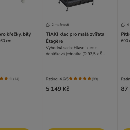
2 možností
4
ro křečky, bílý
TIAKI klec pro malá zvířata
Pítk
 60 cm
Étagère
600 m
Výhodná sada: Hlavní klec +
doplňková jednotka (D 93,5 x Š
63 x V 157,8 cm)
Rating: 4.6/5
Ratin
(
14
)
(
89
)
5 149 Kč
87 