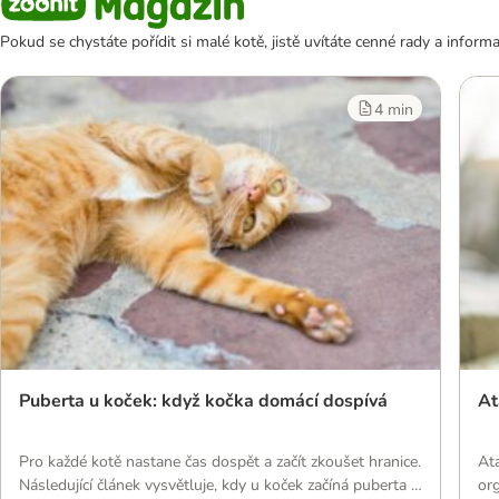
Pokud se chystáte pořídit si malé kotě, jistě uvítáte cenné rady a info
4 min
Puberta u koček: když kočka domácí dospívá
At
Pro každé kotě nastane čas dospět a začít zkoušet hranice.
Ata
Následující článek vysvětluje, kdy u koček začíná puberta a
org