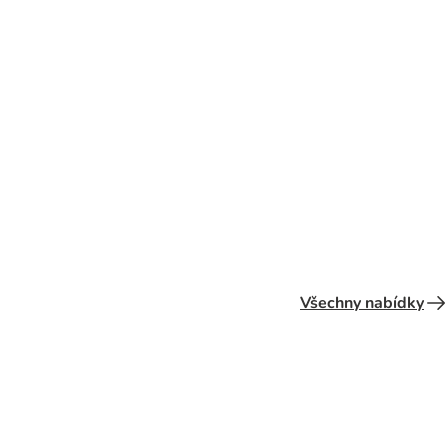
Ptáci
Koně
Všechny nabídky