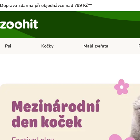
Doprava zdarma při objednávce nad 799 Kč**
Psi
Kočky
Malá zvířata
Otevřít menu: Psi
Otevřít menu: Kočky
Ote