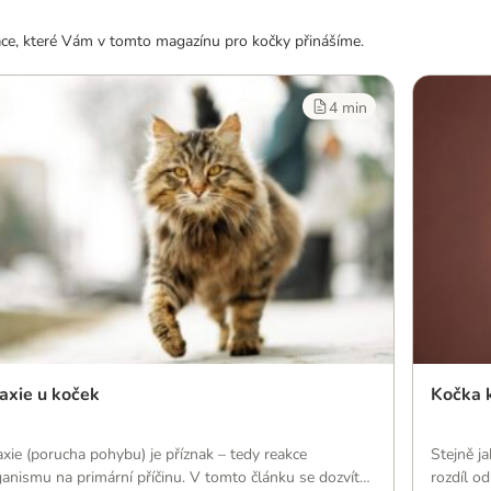
rmace, které Vám v tomto magazínu pro kočky přinášíme.
4 min
axie u koček
Kočka k
xie (porucha pohybu) je příznak – tedy reakce
Stejně ja
anismu na primární příčinu. V tomto článku se dozvíte,
rozdíl o