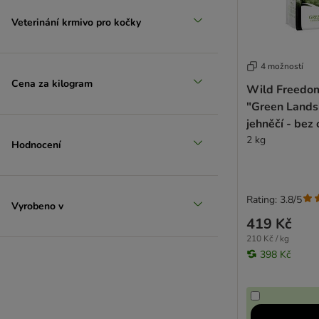
Nutriplus
Veterinání krmivo pro kočky
4 možností
Cena za kilogram
Wild Freedo
"Green Lands"
jehněčí - bez 
2 kg
Hodnocení
Rating: 3.8/5
Vyrobeno v
419 Kč
210 Kč / kg
398 Kč