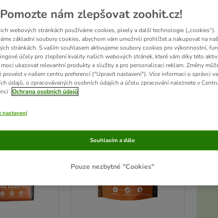
Pomozte nám zlepšovat zoohit.cz!
ké a originální!
Receptura krmiva Wild Freedom je založena a inspirována původní str
stále opravdovými masožravci. Prémiové krmivo Wild Freedom neobsahuje obiloviny 
ich webových stránkách používáme cookies, pixely a další technologie („cookies“).
 tygry!
áme základní soubory cookies, abychom vám umožnili prohlížet a nakupovat na naš
ch stránkách. S vaším souhlasem aktivujeme soubory cookies pro výkonnostní, fun
ingové účely pro zlepšení kvality našich webových stránek, které vám díky této aktiv
moci ukazovat relevantní produkty a služby a pro personalizaci reklam. Změny můž
edků
i provést v našem centru preferencí ("Upravit nastavení"). Více informací o správci v
ch údajů, o zpracovávaných osobních údajích a účelu zpracování naleznete v Centr
ve been changed
encí
Ochrana osobních údajů
t nastavení
Souhlasím a dále
Pouze nezbytné "Cookies"