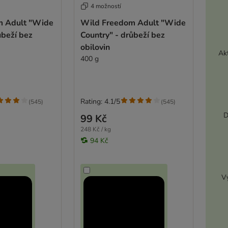
4 možností
m Adult "Wide
Wild Freedom Adult "Wide
ůbeží bez
Country" - drůbeží bez
obilovin
Akt
400 g
Rating: 4.1/5
(
545
)
(
545
)
D
99 Kč
248 Kč / kg
94 Kč
Vy