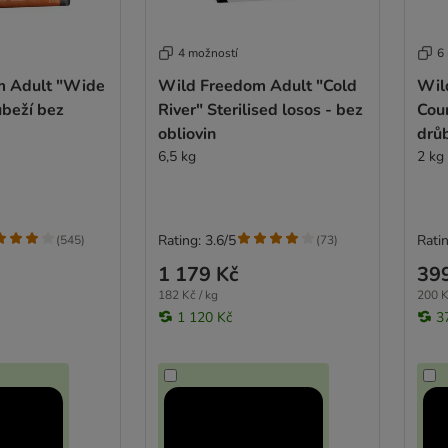
4 možností
6
m Adult "Wide
Wild Freedom Adult "Cold
Wil
ůbeží bez
River" Sterilised losos - bez
Coun
obliovin
drůb
6,5 kg
2 kg
Rating: 3.6/5
Ratin
(
545
)
(
73
)
1 179 Kč
39
182 Kč / kg
200 K
1 120 Kč
3