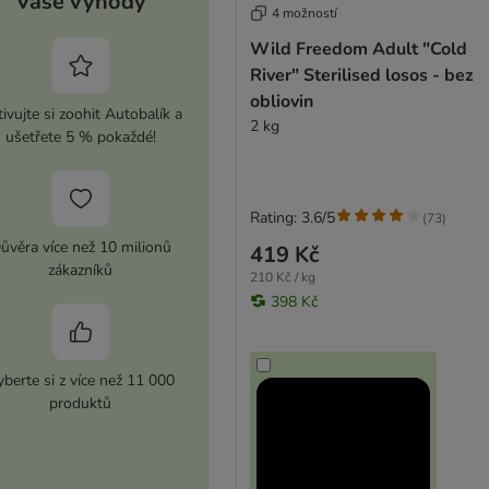
Vaše výhody
4 možností
Wild Freedom Adult "Cold
River" Sterilised losos - bez
obliovin
ivujte si zoohit Autobalík a
2 kg
ušetřete 5 % pokaždé!
Rating: 3.6/5
(
73
)
ůvěra více než 10 milionů
419 Kč
zákazníků
210 Kč / kg
398 Kč
berte si z více než 11 000
produktů