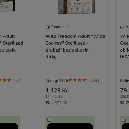
6 možností
4
m Adult
Wild Freedom Adult "Wide
Wil
 Sterilised
Country" Sterilised -
Oce
obilovin
drůbeží bez obilovin
obil
6,5 kg
NOVI
Rating: 3.9/5
Ratin
(
68
)
(
368
)
1 129 Kč
79 
174 Kč / kg
198 K
1 073 Kč
7