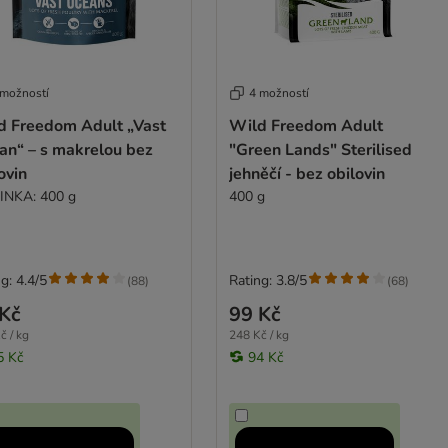
 možností
4 možností
d Freedom Adult „Vast
Wild Freedom Adult
an“ – s makrelou bez
"Green Lands" Sterilised
ovin
jehněčí - bez obilovin
NKA: 400 g
400 g
g: 4.4/5
Rating: 3.8/5
(
88
)
(
68
)
Kč
99 Kč
č / kg
248 Kč / kg
5 Kč
94 Kč