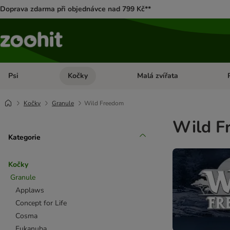
Doprava zdarma při objednávce nad 799 Kč**
Psi
Kočky
Malá zvířata
Otevřít menu: Psi
Otevřít menu: Kočky
Ote
Kočky
Granule
Wild Freedom
Wild F
Kategorie
Kočky
Granule
Applaws
Concept for Life
Cosma
Eukanuba