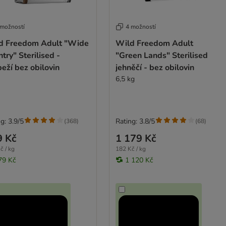
 možností
4 možností
d Freedom Adult "Wide
Wild Freedom Adult
try" Sterilised -
"Green Lands" Sterilised
eží bez obilovin
jehněčí - bez obilovin
6,5 kg
g: 3.9/5
Rating: 3.8/5
(
368
)
(
68
)
9 Kč
1 179 Kč
č / kg
182 Kč / kg
79 Kč
1 120 Kč