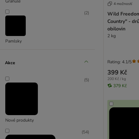
Granule
4 možností
Affinity Libra
(
2
)
Wild Freedo
Almo Nature
Country" - dr
animonda
obilovin
animonda Integra
2 kg
Beyond
Pamlsky
BF Petfood
Bozita
Brit
Rating: 4.1/5
Akce
Brekkies
399 Kč
Calibra
200 Kč / kg
(
5
)
Carnilove
379 Kč
Cat´s Love
Concept for Life Veterinary Diet
Crave
Dogs'n Tiger
Nové produkty
Dolina Noteci
Encore
(
54
)