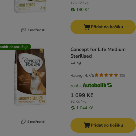
126 Kč / kg
180 Kč
Přidat do košíku
3 možností
oohit doporučuje
Concept for Life Medium
Sterilised
12 kg
Rating: 4.7/5
(
60
)
1 099 Kč
92 Kč / kg
1 044 Kč
4 možností
Přidat do košíku