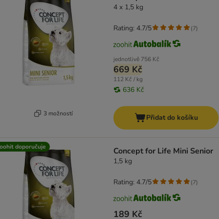
4 x 1,5 kg
Rating: 4.7/5
(
7
)
jednotlivě
756 Kč
669 Kč
112 Kč / kg
636 Kč
3 možností
Přidat do košíku
oohit doporučuje
Concept for Life Mini Senior
1,5 kg
Rating: 4.7/5
(
7
)
189 Kč