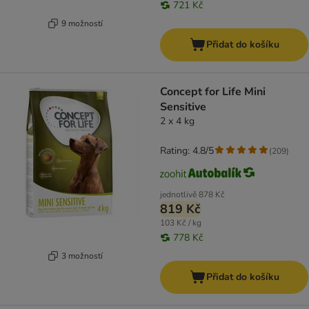
721 Kč
9 možností
Přidat do košíku
Concept for Life Mini
Sensitive
2 x 4 kg
Rating: 4.8/5
(
209
)
jednotlivě
878 Kč
819 Kč
103 Kč / kg
778 Kč
3 možností
Přidat do košíku