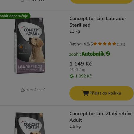
oohit doporučuje
Concept for Life Labrador
Sterilised
12 kg
Rating: 4.8/5
(
131
)
1 149 Kč
96 Kč / kg
1 092 Kč
4 možností
Přidat do košíku
Concept for Life Zlatý retrívr
Adult
1,5 kg