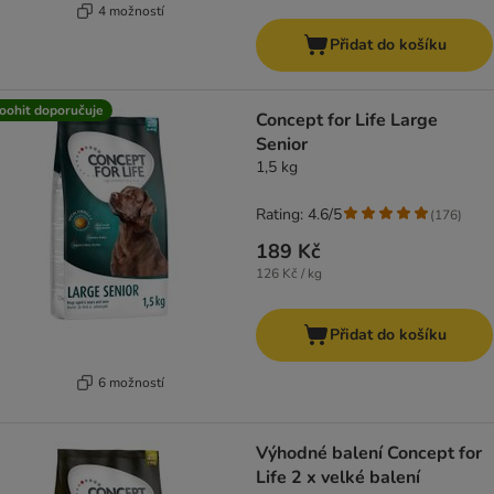
4 možností
Přidat do košíku
oohit doporučuje
Concept for Life Large
Senior
1,5 kg
Rating: 4.6/5
(
176
)
189 Kč
126 Kč / kg
Přidat do košíku
6 možností
Výhodné balení Concept for
Life 2 x velké balení