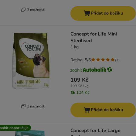
3 možností
Přidat do košíku
Concept for Life Mini
Sterilised
1 kg
Rating: 5/5
(
1
)
109 Kč
109 Kč / kg
104 Kč
2 možností
Přidat do košíku
oohit doporučuje
Concept for Life Large