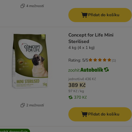
4 možností
Přidat do košíku
Concept for Life Mini
Sterilised
4 kg (4 x 1 kg)
Rating: 5/5
(
1
)
jednotlivě
436 Kč
389 Kč
97 Kč / kg
370 Kč
2 možností
Přidat do košíku
oohit doporučuje