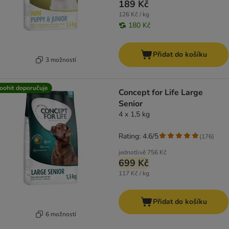
189 Kč
126 Kč / kg
180 Kč
Přidat do košíku
3 možností
oohit doporučuje
Concept for Life Large
Senior
4 x 1,5 kg
Rating: 4.6/5
(
176
)
jednotlivě
756 Kč
699 Kč
117 Kč / kg
Přidat do košíku
6 možností