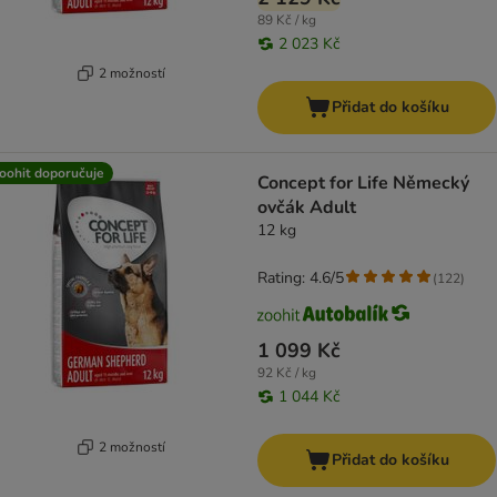
89 Kč / kg
2 023 Kč
2 možností
Přidat do košíku
oohit doporučuje
Concept for Life Německý
ovčák Adult
12 kg
Rating: 4.6/5
(
122
)
1 099 Kč
92 Kč / kg
1 044 Kč
2 možností
Přidat do košíku