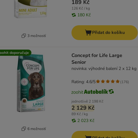
189 Kč
126 Kč / kg
180 Kč
Přidat do košíku
3 možností
oohit doporučuje
Concept for Life Large
Senior
novinka: výhodné balení 2 x 12 kg
Rating: 4.6/5
(
176
)
jednotlivě
2 198 Kč
2 129 Kč
89 Kč / kg
2 023 Kč
6 možností