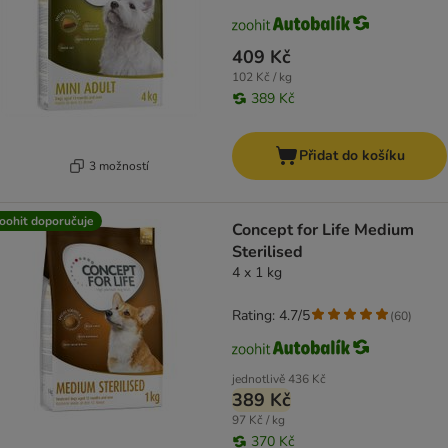
409 Kč
102 Kč / kg
389 Kč
Přidat do košíku
3 možností
oohit doporučuje
Concept for Life Medium
Sterilised
4 x 1 kg
Rating: 4.7/5
(
60
)
jednotlivě
436 Kč
389 Kč
97 Kč / kg
370 Kč