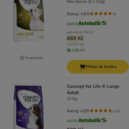
Mini Senior (2 x 3 kg)
Rating: 4.6/5
(
5
)
jednotlivě
756 Kč
669 Kč
112 Kč / kg
636 Kč
9 možností
Přidat do košíku
Concept for Life X-Large
Adult
12 kg
Rating: 4.6/5
(
192
)