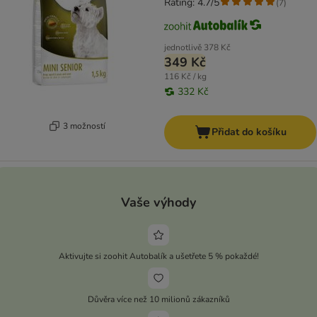
Rating: 4.7/5
(
7
)
jednotlivě
378 Kč
349 Kč
116 Kč / kg
332 Kč
3 možností
Přidat do košíku
Vaše výhody
Aktivujte si zoohit Autobalík a ušetřete 5 % pokaždé!
Důvěra více než 10 milionů zákazníků