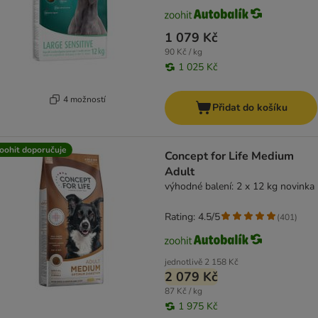
1 079 Kč
90 Kč / kg
1 025 Kč
4 možností
Přidat do košíku
oohit doporučuje
Concept for Life Medium
Adult
výhodné balení: 2 x 12 kg novinka
Rating: 4.5/5
(
401
)
jednotlivě
2 158 Kč
2 079 Kč
87 Kč / kg
1 975 Kč