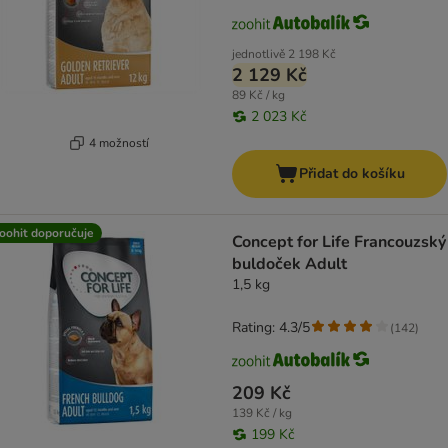
jednotlivě
2 198 Kč
2 129 Kč
89 Kč / kg
2 023 Kč
4 možností
Přidat do košíku
oohit doporučuje
Concept for Life Francouzský
buldoček Adult
1,5 kg
Rating: 4.3/5
(
142
)
209 Kč
139 Kč / kg
199 Kč