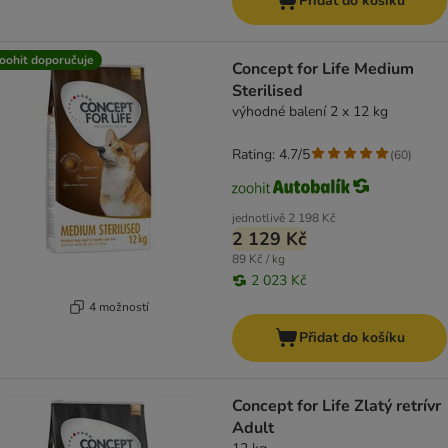
Přidat do košíku
oohit doporučuje
Concept for Life Medium
Sterilised
výhodné balení 2 x 12 kg
Rating: 4.7/5
(
60
)
jednotlivě
2 198 Kč
2 129 Kč
89 Kč / kg
2 023 Kč
4 možností
Přidat do košíku
Concept for Life Zlatý retrívr
Adult