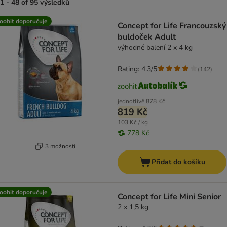
1 - 48 of 95 výsledků
product items have been changed
oohit doporučuje
Concept for Life Francouzský
buldoček Adult
výhodné balení 2 x 4 kg
Rating: 4.3/5
(
142
)
jednotlivě
878 Kč
819 Kč
103 Kč / kg
778 Kč
3 možností
Přidat do košíku
oohit doporučuje
Concept for Life Mini Senior
2 x 1,5 kg