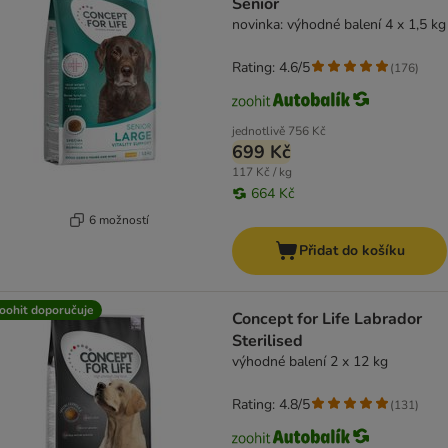
Senior
novinka: výhodné balení 4 x 1,5 kg
Rating: 4.6/5
(
176
)
jednotlivě
756 Kč
699 Kč
117 Kč / kg
664 Kč
6 možností
Přidat do košíku
oohit doporučuje
Concept for Life Labrador
Sterilised
výhodné balení 2 x 12 kg
Rating: 4.8/5
(
131
)