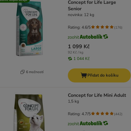
Concept for Life Large
Senior
novinka: 12 kg
Rating: 4.6/5
(
176
)
1 099 Kč
92 Kč / kg
1 044 Kč
6 možností
Přidat do košíku
Concept for Life Mini Adult
1,5 kg
Rating: 4.7/5
(
442
)