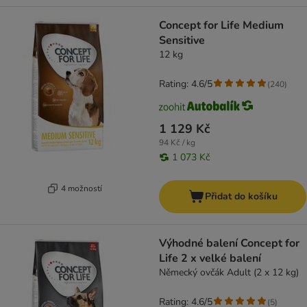
Concept for Life Medium
Sensitive
12 kg
Rating: 4.6/5
(
240
)
1 129 Kč
94 Kč / kg
1 073 Kč
4 možností
Přidat do košíku
Výhodné balení Concept for
Life 2 x velké balení
Německý ovčák Adult (2 x 12 kg)
Rating: 4.6/5
(
5
)