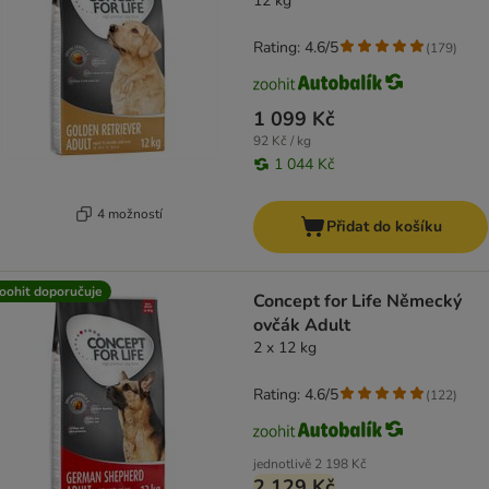
12 kg
Rating: 4.6/5
(
179
)
1 099 Kč
92 Kč / kg
1 044 Kč
4 možností
Přidat do košíku
oohit doporučuje
Concept for Life Německý
ovčák Adult
2 x 12 kg
Rating: 4.6/5
(
122
)
jednotlivě
2 198 Kč
2 129 Kč