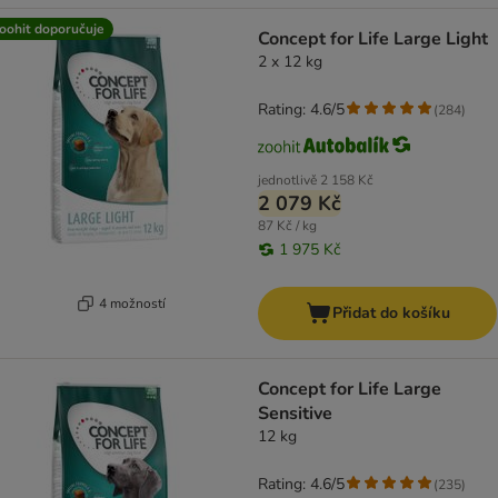
oohit doporučuje
Concept for Life Large Light
2 x 12 kg
Rating: 4.6/5
(
284
)
jednotlivě
2 158 Kč
2 079 Kč
87 Kč / kg
1 975 Kč
4 možností
Přidat do košíku
Concept for Life Large
Sensitive
12 kg
Rating: 4.6/5
(
235
)