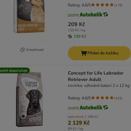
Rating: 4.6/5
(
179
)
209 Kč
139 Kč / kg
199 Kč
4 možností
Přidat do košíku
oohit doporučuje
Concept for Life Labrador
Retriever Adult
novinka: výhodné balení 2 x 12 kg
Rating: 4.6/5
(
433
)
jednotlivě
2 198 Kč
2 129 Kč
89 Kč / kg