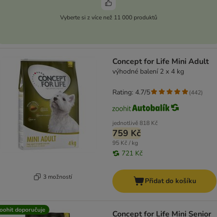
Vyberte si z více než 11 000 produktů
Concept for Life Mini Adult
výhodné balení 2 x 4 kg
Rating: 4.7/5
(
442
)
jednotlivě
818 Kč
759 Kč
95 Kč / kg
721 Kč
3 možností
Přidat do košíku
oohit doporučuje
Concept for Life Mini Senior