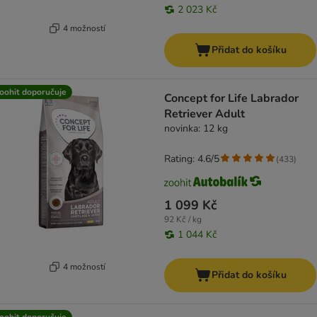
2 023 Kč
4 možností
Přidat do košíku
oohit doporučuje
Concept for Life Labrador
Retriever Adult
novinka: 12 kg
Rating: 4.6/5
(
433
)
1 099 Kč
92 Kč / kg
1 044 Kč
4 možností
Přidat do košíku
oohit doporučuje