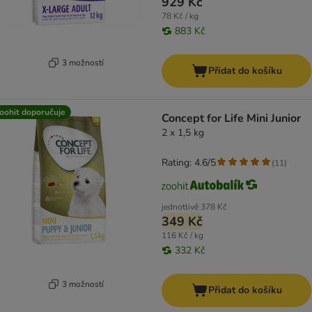
929 Kč
78 Kč / kg
883 Kč
3 možností
Přidat do košíku
oohit doporučuje
Concept for Life Mini Junior
2 x 1,5 kg
Rating: 4.6/5
(
11
)
jednotlivě
378 Kč
349 Kč
116 Kč / kg
332 Kč
3 možností
Přidat do košíku