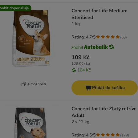
oohit doporučuje
Concept for Life Medium
Sterilised
1 kg
Rating: 4.7/5
(
60
)
109 Kč
109 Kč / kg
104 Kč
4 možností
Přidat do košíku
Concept for Life Zlatý retrívr
Adult
2 x 12 kg
Rating: 4.6/5
(
179
)