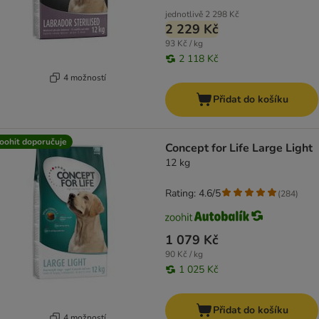
jednotlivě
2 298 Kč
2 229 Kč
93 Kč / kg
2 118 Kč
4 možností
Přidat do košíku
oohit doporučuje
Concept for Life Large Light
12 kg
Rating: 4.6/5
(
284
)
1 079 Kč
90 Kč / kg
1 025 Kč
Přidat do košíku
4 možností