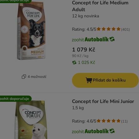
Concept for Life Medium
Adult
12 kg novinka
Rating: 4.5/5
(
401
)
1 079 Kč
90 Kč / kg
1 025 Kč
4 možností
Přidat do košíku
oohit doporučuje
Concept for Life Mini Junior
1,5 kg
Rating: 4.6/5
(
11
)