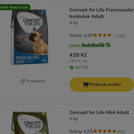
oohit doporučuje
Concept for Life Francouzský
buldoček Adult
4 kg
Rating: 4.3/5
(
142
)
439 Kč
110 Kč / kg
417 Kč
3 možností
Přidat do košíku
Concept for Life Mini Adult
4 kg
Rating: 4.7/5
(
442
)