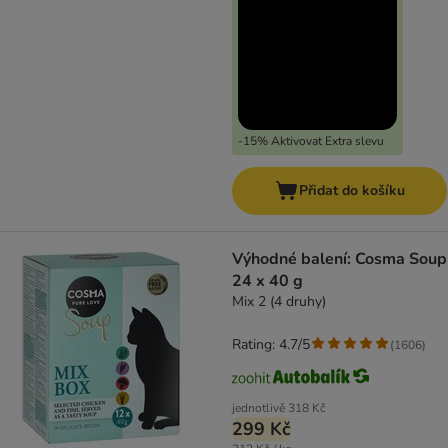
-15% Aktivovat Extra slevu
Přidat do košíku
Výhodné balení: Cosma Soup
24 x 40 g
Mix 2 (4 druhy)
Rating: 4.7/5
(
1606
)
jednotlivě
318 Kč
299 Kč