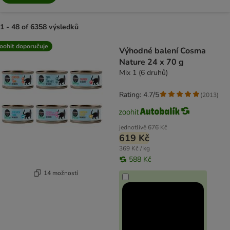
1 - 48 of 6358 výsledků
product items have been changed
oohit doporučuje
Výhodné balení Cosma
Nature 24 x 70 g
Mix 1 (6 druhů)
Rating: 4.7/5
(
2013
)
jednotlivě
676 Kč
619 Kč
369 Kč / kg
588 Kč
14 možností