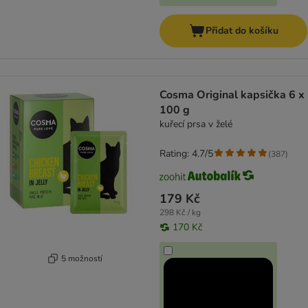
Přidat do košíku
Cosma Original kapsička 6 x
100 g
kuřecí prsa v želé
Rating: 4.7/5
(
387
)
179 Kč
298 Kč / kg
170 Kč
5 možností