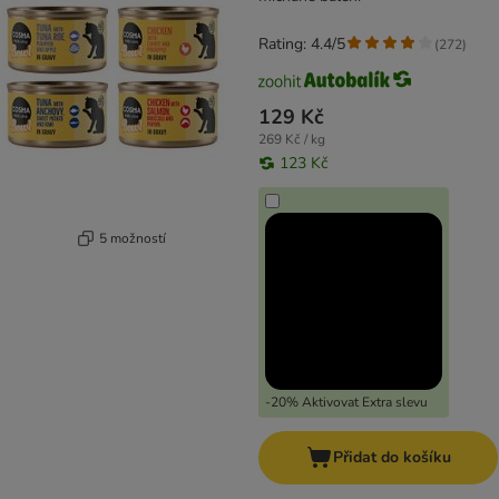
Rating: 4.4/5
(
272
)
129 Kč
269 Kč / kg
123 Kč
5 možností
-20% Aktivovat Extra slevu
Přidat do košíku