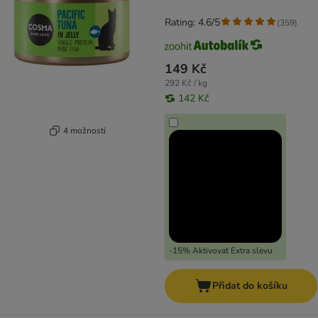
Rating: 4.6/5
(
359
)
149 Kč
292 Kč / kg
142 Kč
4 možností
-15% Aktivovat Extra slevu
Přidat do košíku