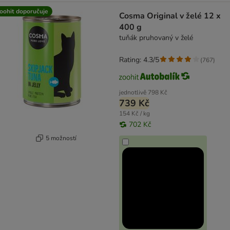
oohit doporučuje
Cosma Original v želé 12 x
400 g
tuňák pruhovaný v želé
Rating: 4.3/5
(
767
)
jednotlivě
798 Kč
739 Kč
154 Kč / kg
702 Kč
5 možností