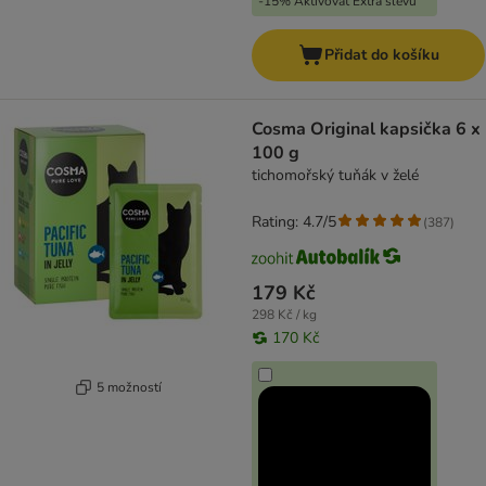
-15% Aktivovat Extra slevu
Přidat do košíku
Cosma Original kapsička 6 x
100 g
tichomořský tuňák v želé
Rating: 4.7/5
(
387
)
179 Kč
298 Kč / kg
170 Kč
5 možností