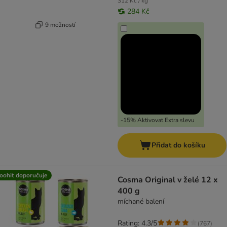
312 Kč / kg
284 Kč
9 možností
-15% Aktivovat Extra slevu
Přidat do košíku
oohit doporučuje
Cosma Original v želé 12 x
400 g
míchané balení
Rating: 4.3/5
(
767
)