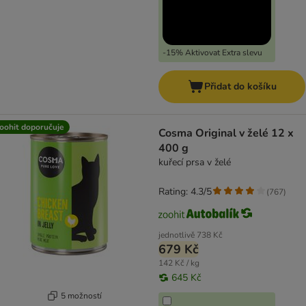
-15% Aktivovat Extra slevu
Přidat do košíku
oohit doporučuje
Cosma Original v želé 12 x
400 g
kuřecí prsa v želé
Rating: 4.3/5
(
767
)
jednotlivě
738 Kč
679 Kč
142 Kč / kg
645 Kč
5 možností