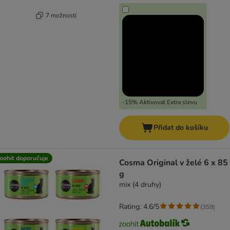
7 možností
-15% Aktivovat Extra slevu
Přidat do košíku
oohit doporučuje
Cosma Original v želé 6 x 85
g
mix (4 druhy)
Rating: 4.6/5
(
359
)