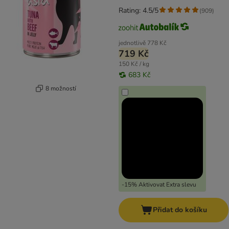
Rating: 4.5/5
(
909
)
jednotlivě
778 Kč
719 Kč
150 Kč / kg
683 Kč
8 možností
-15% Aktivovat Extra slevu
Přidat do košíku