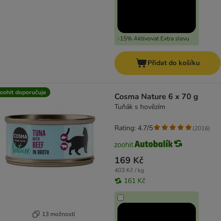
-15% Aktivovat Extra slevu
Přidat do košíku
oohit doporučuje
Cosma Nature 6 x 70 g
Tuňák s hovězím
Rating: 4.7/5
(
2016
)
169 Kč
403 Kč / kg
161 Kč
13 možností