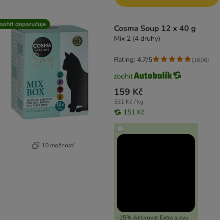
oohit doporučuje
Cosma Soup 12 x 40 g
Mix 2 (4 druhy)
Rating: 4.7/5
(
1606
)
159 Kč
331 Kč / kg
151 Kč
10 možností
-15% Aktivovat Extra slevu