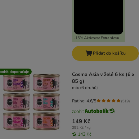
-15% Aktivovat Extra slevu
Přidat do košíku
oohit doporučuje
Cosma Asia v želé 6 ks (6 x
85 g)
mix (6 druhů)
Rating: 4.6/5
(
519
)
149 Kč
292 Kč / kg
142 Kč