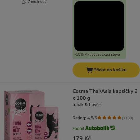
7 možností
-15% Aktivovat Extra slevu
Přidat do košíku
Cosma Thai/Asia kapsičky 6
x 100 g
tuňák & hovězí
Rating: 4.5/5
(
1188
)
179 Kč