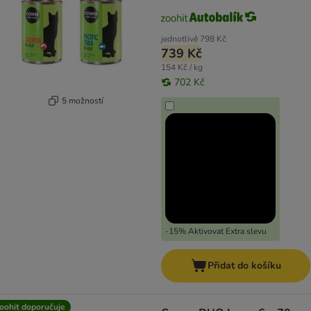
jednotlivě
798 Kč
739 Kč
154 Kč / kg
702 Kč
5 možností
-15% Aktivovat Extra slevu
Přidat do košíku
oohit doporučuje