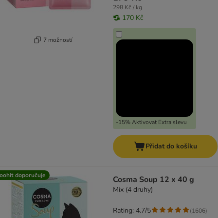
298 Kč / kg
170 Kč
7 možností
-15% Aktivovat Extra slevu
Přidat do košíku
oohit doporučuje
Cosma Soup 12 x 40 g
Mix (4 druhy)
Rating: 4.7/5
(
1606
)