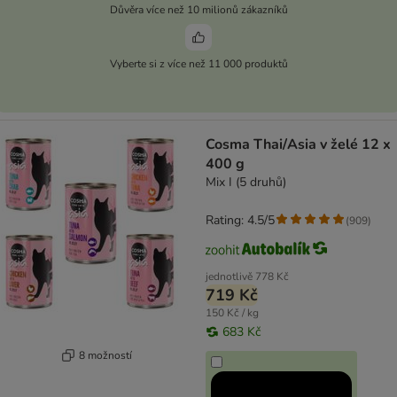
Důvěra více než 10 milionů zákazníků
Vyberte si z více než 11 000 produktů
Cosma Thai/Asia v želé 12 x
400 g
Mix I (5 druhů)
Rating: 4.5/5
(
909
)
jednotlivě
778 Kč
719 Kč
150 Kč / kg
683 Kč
8 možností