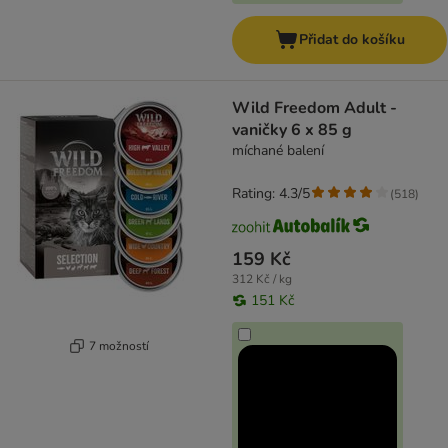
Přidat do košíku
Wild Freedom Adult -
vaničky 6 x 85 g
míchané balení
Rating: 4.3/5
(
518
)
159 Kč
312 Kč / kg
151 Kč
7 možností