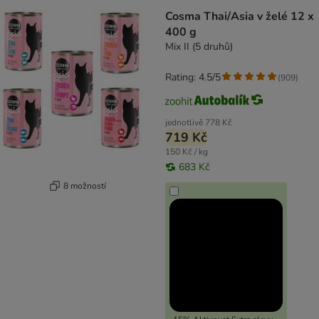
Cosma Thai/Asia v želé 12 x
400 g
Mix II (5 druhů)
Rating: 4.5/5
(
909
)
jednotlivě
778 Kč
719 Kč
150 Kč / kg
683 Kč
8 možností