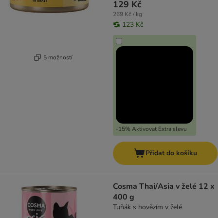
129 Kč
269 Kč / kg
123 Kč
5 možností
-15% Aktivovat Extra slevu
Přidat do košíku
Cosma Thai/Asia v želé 12 x
400 g
Tuňák s hovězím v želé