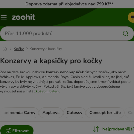
Doprava zdarma při objednávce nad 799 Kč**
Menu
Hledat
produkty
Kočky
Konzervy a kapsičky
Konzervy a kapsičky pro kočky
Zde najdete širokou nabídku
konzerv nebo kapsiček
různých značek jako např:
Whiskas, Felix, Applaws, Animonda, Royal Canin a další.
Jestli si nejste jisti jaké
konzervy by byly nejvhodnějsí pro vaši kočku, doporučujeme krmení vybírat podle
věku, rasy a aktivity kočky. Pokud váháte, jaké krmivo zvolit, doporučujeme
vyzkoušet naše malá
zkušební balení
.
animonda Carny
Applaws
Catessy
Concept for Life
Co
Nejprodávanější
Filtrovat