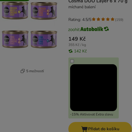
Cosma DUO Layer 6 x 70 g
míchané balení
Rating: 4.5/5
(
159
)
149 Kč
355 Kč / kg
142 Kč
5 možností
-15% Aktivovat Extra slevu
Přidat do košíku