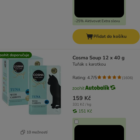
-25% Aktivovat Extra slevu
Přidat do košíku
oohit doporučuje
Cosma Soup 12 x 40 g
Tuňák s karotkou
Rating: 4.7/5
(
1606
)
159 Kč
331 Kč / kg
151 Kč
10 možností