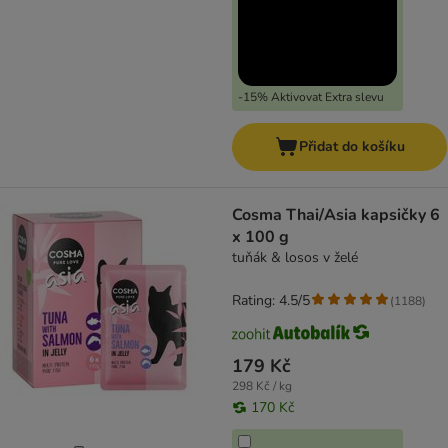
-15% Aktivovat Extra slevu
Přidat do košíku
Cosma Thai/Asia kapsičky 6
x 100 g
tuňák & losos v želé
Rating: 4.5/5
(
1188
)
179 Kč
298 Kč / kg
170 Kč