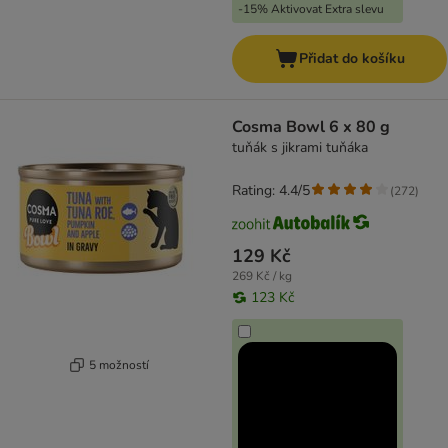
-15% Aktivovat Extra slevu
Přidat do košíku
Cosma Bowl 6 x 80 g
tuňák s jikrami tuňáka
Rating: 4.4/5
(
272
)
129 Kč
269 Kč / kg
123 Kč
5 možností