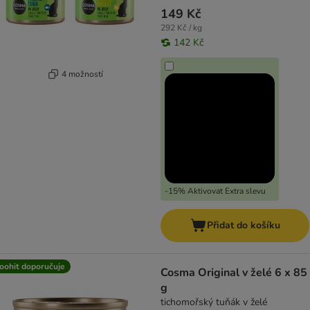
149 Kč
292 Kč / kg
142 Kč
4 možností
-15% Aktivovat Extra slevu
Přidat do košíku
oohit doporučuje
Cosma Original v želé 6 x 85
g
tichomořský tuňák v želé