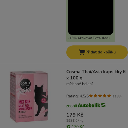
-15% Aktivovat Extra slevu
Přidat do košíku
Cosma Thai/Asia kapsičky 6
x 100 g
míchané balení
Rating: 4.5/5
(
1188
)
179 Kč
298 Kč / kg
170 Kč