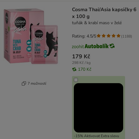
Cosma Thai/Asia kapsičky 6
x 100 g
tuňák & krabí maso v želé
Rating: 4.5/5
(
1188
)
179 Kč
298 Kč / kg
170 Kč
7 možností
-15% Aktivovat Extra slevu