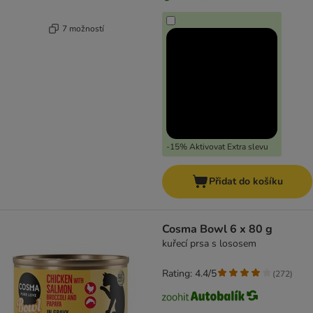
7 možností
-15% Aktivovat Extra slevu
Přidat do košíku
Cosma Bowl 6 x 80 g
kuřecí prsa s lososem
Rating: 4.4/5
(
272
)