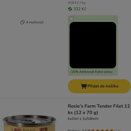
416 Kč / kg
332 Kč
4 možností
-15% Aktivovat Extra slevu
Přidat do košíku
Rosie's Farm Tender Filet 12
ks (12 x 70 g)
kuřecí s tuňákem