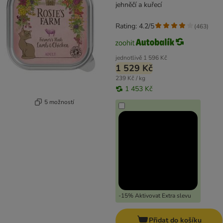
jehněčí a kuřecí
Rating: 4.2/5
(
463
)
jednotlivě
1 596 Kč
1 529 Kč
239 Kč / kg
1 453 Kč
5 možností
-15% Aktivovat Extra slevu
Přidat do košíku