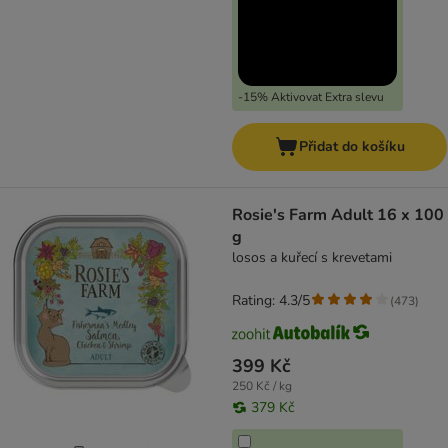
-15% Aktivovat Extra slevu
Přidat do košíku
Rosie's Farm Adult 16 x 100
g
losos a kuřecí s krevetami
Rating: 4.3/5
(
473
)
399 Kč
250 Kč / kg
379 Kč