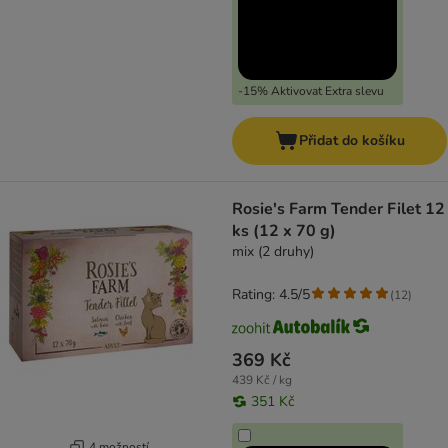
-15% Aktivovat Extra slevu
Přidat do košíku
Rosie's Farm Tender Filet 12
ks (12 x 70 g)
mix (2 druhy)
Rating: 4.5/5
(
12
)
369 Kč
439 Kč / kg
351 Kč
4 možností