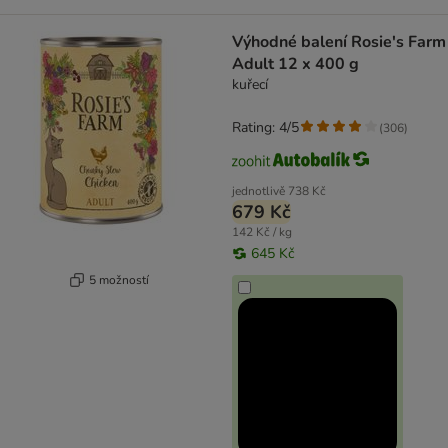
Výhodné balení Rosie's Farm
Adult 12 x 400 g
kuřecí
Rating: 4/5
(
306
)
jednotlivě
738 Kč
679 Kč
142 Kč / kg
645 Kč
5 možností