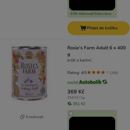
-15% Aktivovat Extra slevu
Přidat do košíku
Rosie's Farm Adult 6 x 400
g
krůtí a kachní
Rating: 4/5
(
306
)
369 Kč
154 Kč / kg
351 Kč
5 možností