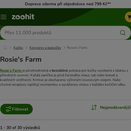
Doprava zdarma při objednávce nad 799 Kč**
Menu
Hledat
produkty
Kočky
Konzervy a kapsičky
Rosie's Farm
Rosie's Farm
Rosie’s Farm
je plnohodnotná a
bezobilná
potrava pro kočky vyrobená s láskou z
přírodních surovin. Každá vanička je plná čerstvého masa, ryb nebo krevet a
kvalitních vnitřností. Krmivo je obohaceno výživným lososovým olejem. Naše
chutné receptury zajišťují rozmanitou a vyváženou stravu v každém kočičím věku.
Nejprodávanější
Filtrovat
1 - 30 of 30 výsledků