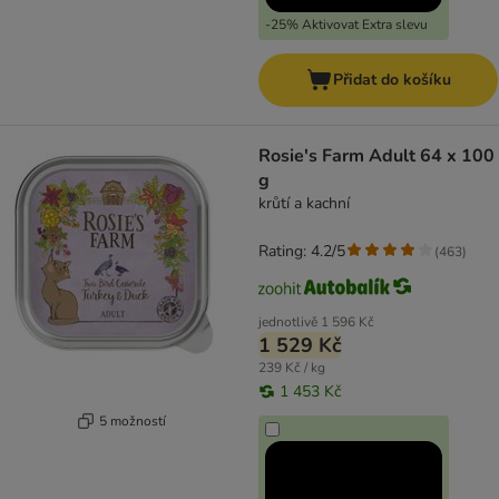
-25% Aktivovat Extra slevu
Přidat do košíku
Rosie's Farm Adult 64 x 100
g
krůtí a kachní
Rating: 4.2/5
(
463
)
jednotlivě
1 596 Kč
1 529 Kč
239 Kč / kg
1 453 Kč
5 možností