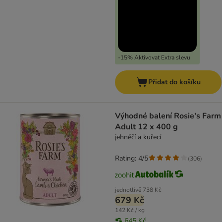
-15% Aktivovat Extra slevu
Přidat do košíku
Výhodné balení Rosie's Farm
Adult 12 x 400 g
jehněčí a kuřecí
Rating: 4/5
(
306
)
jednotlivě
738 Kč
679 Kč
142 Kč / kg
645 Kč