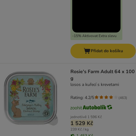
-15% Aktivovat Extra slevu
Přidat do košíku
Rosie's Farm Adult 64 x 100
g
losos a kuřecí s krevetami
Rating: 4.2/5
(
463
)
jednotlivě
1 596 Kč
1 529 Kč
239 Kč / kg
1 453 Kč