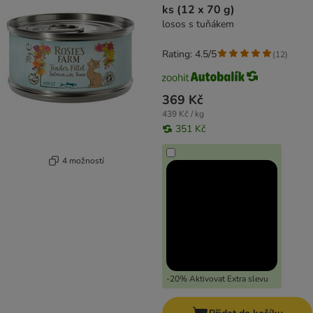
ks (12 x 70 g)
losos s tuňákem
Rating: 4.5/5
(
12
)
369 Kč
439 Kč / kg
351 Kč
4 možností
-20% Aktivovat Extra slevu