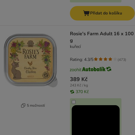
Přidat do košíku
Rosie's Farm Adult 16 x 100
g
kuřecí
Rating: 4.3/5
(
473
)
389 Kč
243 Kč / kg
370 Kč
5 možností