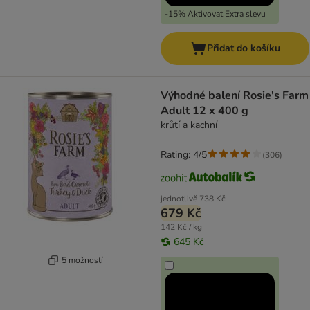
-15% Aktivovat Extra slevu
Přidat do košíku
Výhodné balení Rosie's Farm
Adult 12 x 400 g
krůtí a kachní
Rating: 4/5
(
306
)
jednotlivě
738 Kč
679 Kč
142 Kč / kg
645 Kč
5 možností