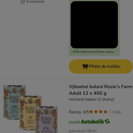
5 možností
-15% Aktivovat Extra slevu
Přidat do košíku
Výhodné balení Rosie's Farm
Adult 12 x 400 g
míchané balení (3 druhy)
Rating: 4/5
(
306
)
jednotlivě
738 Kč