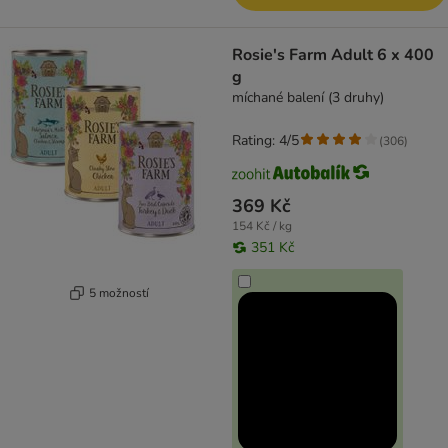
Rosie's Farm Adult 6 x 400
g
míchané balení (3 druhy)
Rating: 4/5
(
306
)
369 Kč
154 Kč / kg
351 Kč
5 možností