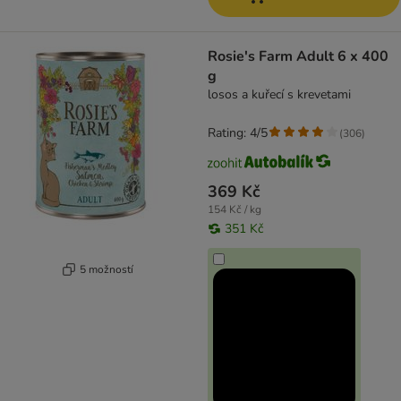
Rosie's Farm Adult 6 x 400
g
losos a kuřecí s krevetami
Rating: 4/5
(
306
)
369 Kč
154 Kč / kg
351 Kč
5 možností