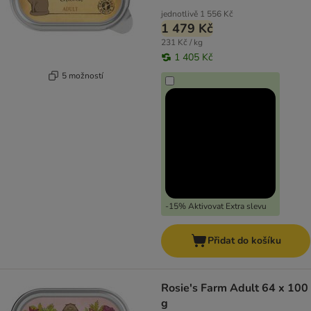
jednotlivě
1 556 Kč
1 479 Kč
231 Kč / kg
1 405 Kč
5 možností
-15% Aktivovat Extra slevu
Přidat do košíku
Rosie's Farm Adult 64 x 100
g