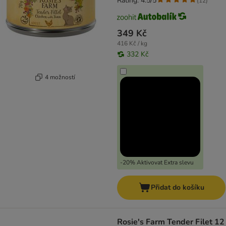
Rating: 4.5/5
(
12
)
349 Kč
416 Kč / kg
332 Kč
4 možností
-20% Aktivovat Extra slevu
Přidat do košíku
Rosie's Farm Tender Filet 12