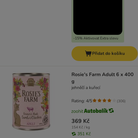
-15% Aktivovat Extra slevu
Přidat do košíku
Rosie's Farm Adult 6 x 400
g
jehněčí a kuřecí
Rating: 4/5
(
306
)
369 Kč
154 Kč / kg
351 Kč