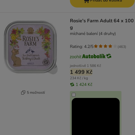
Přidat do košíku
Rosie's Farm Adult 64 x 100
g
míchané balení (4 druhy)
Rating: 4.2/5
(
463
)
jednotlivě
1 586 Kč
1 499 Kč
234 Kč / kg
1 424 Kč
5 možností