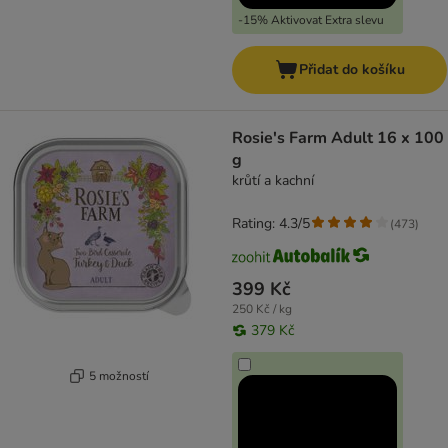
-15% Aktivovat Extra slevu
Přidat do košíku
Rosie's Farm Adult 16 x 100
g
krůtí a kachní
Rating: 4.3/5
(
473
)
399 Kč
250 Kč / kg
379 Kč
5 možností