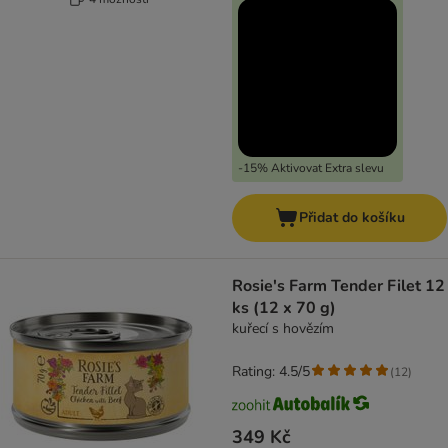
-15% Aktivovat Extra slevu
Přidat do košíku
Rosie's Farm Tender Filet 12
ks (12 x 70 g)
kuřecí s hovězím
Rating: 4.5/5
(
12
)
349 Kč