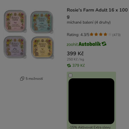
product items have been changed
Rosie's Farm Adult 16 x 100
g
míchané balení (4 druhy)
Rating: 4.3/5
(
473
)
399 Kč
250 Kč / kg
379 Kč
5 možností
-15% Aktivovat Extra slevu