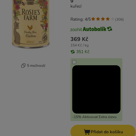
g
kuřecí
Rating: 4/5
(
306
)
369 Kč
154 Kč / kg
351 Kč
5 možností
-15% Aktivovat Extra slevu
Přidat do košíku