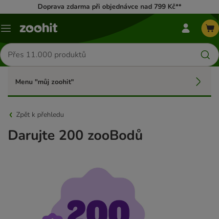
Doprava zdarma při objednávce nad 799 Kč**
mé
Menu
zoohit
menu
Hledat
produkty
Menu "můj zoohit"
Zpět k přehledu
Darujte 200 zooBodů