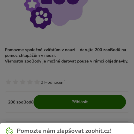
Pomozme společně zvířatům v nouzi – darujte 200 zooBodů na
pomoc chlupáčům v nouzi.
Věrnostní zooBody je možné darovat pouze v rámci objednávky.
0 Hodnocení
Přihlásit
206 zooBodů
Popis produktu
Pomozte nám zlepšovat zoohit.cz!