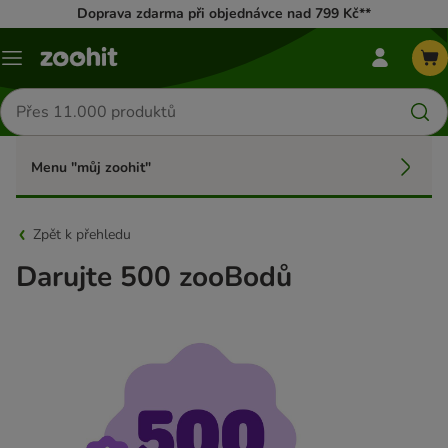
Doprava zdarma při objednávce nad 799 Kč**
mé
Menu
zoohit
menu
Hledat
produkty
Menu "můj zoohit"
Zpět k přehledu
Darujte 500 zooBodů