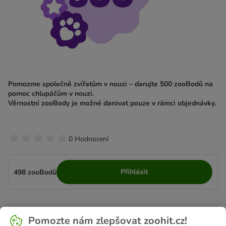
Pomozme společně zvířatům v nouzi – darujte 500 zooBodů na
pomoc chlupáčům v nouzi.
Věrnostní zooBody je možné darovat pouze v rámci objednávky.
0 Hodnocení
Přihlásit
498 zooBodů
Popis produktu
Pomozte nám zlepšovat zoohit.cz!