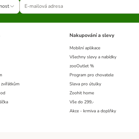
nost
s
Nakupování a slevy
Mobilní aplikace
Všechny slevy a nabídky
zooOutlet %
m
Program pro chovatele
 zvířátkům
Sleva pro útulky
hod
Zoohit home
líčka
Vše do 299,-
Akce - krmiva a doplňky