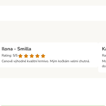
Ilona - Smilla
K
Rating: 5/5
Ra
Cenově výhodné kvalitní krmivo. Mým kočkám velmi chutná.
Mo
do