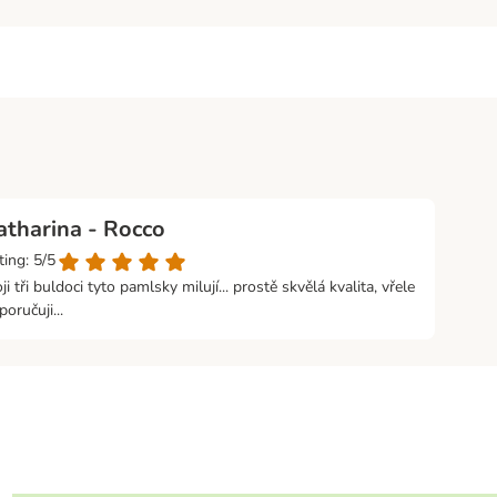
atharina - Rocco
ting: 5/5
ji tři buldoci tyto pamlsky milují... prostě skvělá kvalita, vřele
poručuji...