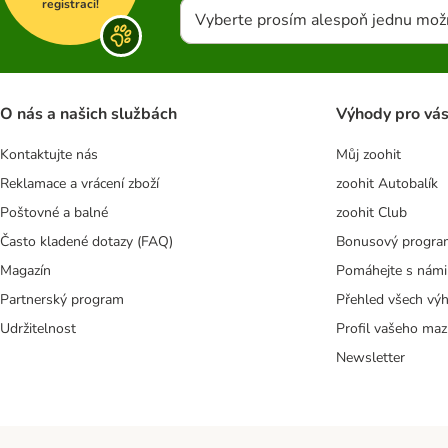
registraci!
Vyberte prosím alespoň jednu mož
O nás a našich službách
Výhody pro vá
Kontaktujte nás
Můj zoohit
Reklamace a vrácení zboží
zoohit Autobalík
Poštovné a balné
zoohit Club
Často kladené dotazy (FAQ)
Bonusový progra
Magazín
Pomáhejte s námi
Partnerský program
Přehled všech vý
Udržitelnost
Profil vašeho maz
Newsletter