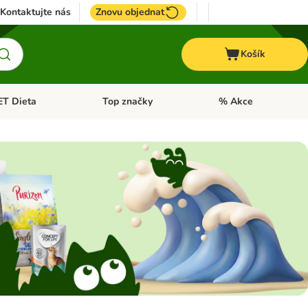
Kontaktujte nás
Znovu objednat
Košík
ET Dieta
Top značky
% Akce
t menu: Koně
Otevřít menu: + VET Dieta
Otevřít menu: Top znač