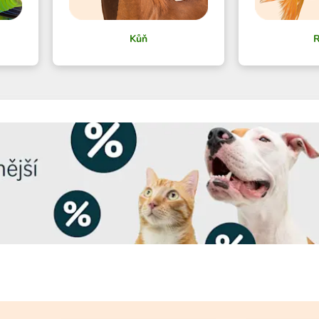
Kůň
R