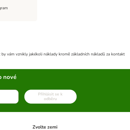
gram
 by vám vznikly jakékoli náklady kromě základních nákladů za kontakt
o nové
Přihlásit se k
odběru
Zvolte zemi