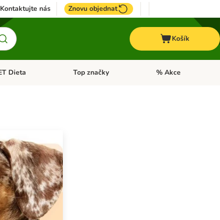
Kontaktujte nás
Znovu objednat
Košík
ET Dieta
Top značky
% Akce
t menu: Koně
Otevřít menu: + VET Dieta
Otevřít menu: Top znač