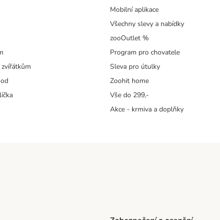
Mobilní aplikace
Všechny slevy a nabídky
zooOutlet %
m
Program pro chovatele
 zvířátkům
Sleva pro útulky
hod
Zoohit home
líčka
Vše do 299,-
Akce - krmiva a doplňky