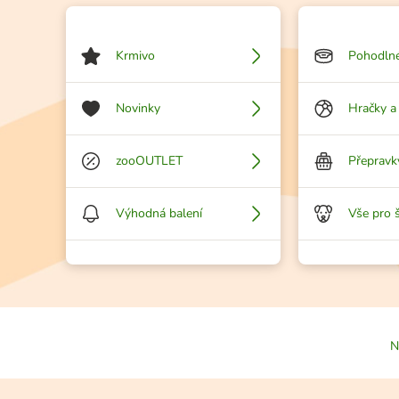
Krmivo
Pohodlné
Novinky
Hračky a
zooOUTLET
Přepravk
Výhodná balení
Vše pro 
N