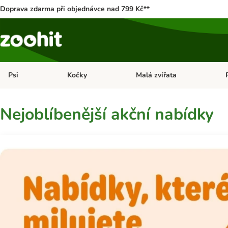
Doprava zdarma při objednávce nad 799 Kč**
Psi
Kočky
Malá zvířata
Otevřít menu: Psi
Otevřít menu: Kočky
Ote
Nejoblíbenější akční nabídky