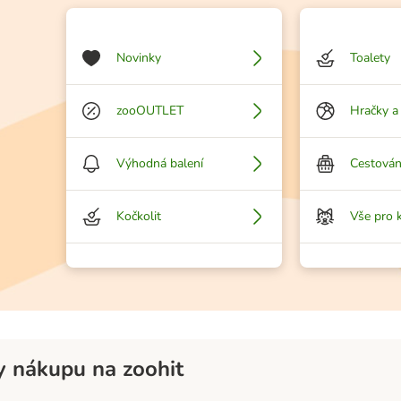
Novinky
Toalety
zooOUTLET
Hračky a
Výhodná balení
Cestován
Kočkolit
Vše pro 
 nákupu na zoohit