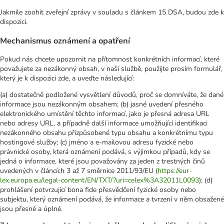
Jakmile zoohit zveřejní zprávy v souladu s článkem 15 DSA, budou zde k
dispozici.
Mechanismus oznámení a opatření
Pokud nás chcete upozornit na přítomnost konkrétních informací, které
považujete za nezákonný obsah, v naší službě, použijte prosím formulář,
který je k dispozici zde, a uveďte následující:
(a) dostatečně podložené vysvětlení důvodů, proč se domníváte, že dané
informace jsou nezákonným obsahem; (b) jasné uvedení přesného
elektronického umístění těchto informací, jako je přesná adresa URL
nebo adresy URL, a případně další informace umožňující identifikaci
nezákonného obsahu přizpůsobené typu obsahu a konkrétnímu typu
hostingové služby; (c) jméno a e-mailovou adresu fyzické nebo
právnické osoby, která oznámení podává, s výjimkou případů, kdy se
jedná o informace, které jsou považovány za jeden z trestných činů
uvedených v článcích 3 až 7 směrnice 2011/93/EU (
https://eur-
lex.europa.eu/legal-content/EN/TXT/?uri=celex%3A32011L0093
); (d)
prohlášení potvrzující bona fide přesvědčení fyzické osoby nebo
subjektu, který oznámení podává, že informace a tvrzení v něm obsažené
jsou přesné a úplné.