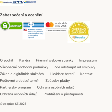
Česká pošta Shipping Method
PPL Shipping Method
Balíkovna Shipping Method
Zabezpečení a ocenění
Security
Security
Security
Security
O zoohit
Kariéra
Firemní webové stránky
Impressum
Všeobecné obchodní podmínky
Zde odstoupit od smlouvy
Zákon o digitálních službách
Likvidace baterií
Kontakt
Poštovné a dodací termín
Způsoby platby
Partnerský program
Ochrana osobních údajů
Ochrana osobních údajů
Prohlášení o přístupnosti
© zooplus SE
2026