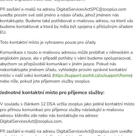
Při zasílání e-mailů na adresu DigitalServicesActSPC@zooplus.com
uveďte prosím své celé jméno a název úřadu, jehož jménem nás
kontaktujete. Budeme také potřebovat e-mailovou adresu, na které vás
budeme kontaktovat a která by měla být spojena s příslušným úřadem
EU.
Toto kontaktní místo je vyhrazeno pouze pro úřady.
Komunikace s touto e-mailovou adresou může probíhat v německém a
anglickém jazyce, ale v případě potřeby s vámi budeme spolupracovat,
abychom se přizpůsobili komunikaci v jiném jazyce. Pokud nás
nekontaktujete jménem úřadu, vyhledejte prosím správné kontaktní
místo v naší sekci kontaktů (
https://support.zoohit.cz/cs/support/home
)
nebo níže, pokud jste příjemcem služby zooplus.
Jednotné kontaktní místo pro příjemce služby:
V souladu s článkem 12 DSA určila zooplus jako jediné kontaktní místo
pro přímou komunikaci pro příjemce služby následující e-mailovou
adresu: klikněte zde nebo nás kontaktujte na adrese:
DigitalServicesAct@zooplus.com.
Při zasílání e-mailů na adresu DigitalServicesAct@zooplus.com uveďte