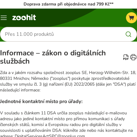
Doprava zdarma při objednávce nad 799 Kč**
Menu
Hledat
produkty
Informace – zákon o digitálních
službách
Zda a v jakém rozsahu společnost zooplus SE, Herzog-Wilhelm-Str. 18,
80331 Mnichov, Německo ("zooplus") poskytuje zprostředkovatelské
služby ve smyslu čl. 3 (g) nařízení (EU) 2022/2065 (dále jen "DSA") platí
následující informace:
Jednotné kontaktní místo pro úřady:
V souladu s článkem 11 DSA určila zooplus následující e-mailovou
adresu jako jediné kontaktní místo pro přímou komunikaci s úřady
členských států, komisí a Evropskou radou pro digitální služby v
souvislosti s uplatňováním DSA: klikněte zde nebo nás kontaktujte na
adrese: DigitalServicesActSPC@zooplus.com.