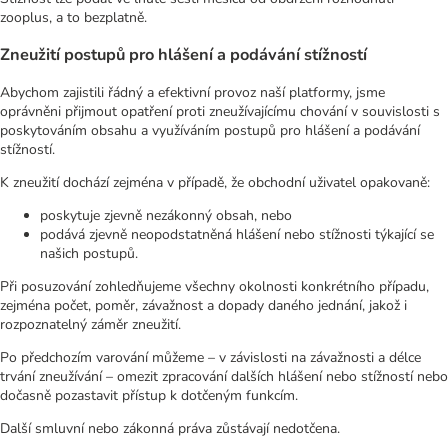
zooplus, a to bezplatně.
Zneužití postupů pro hlášení a podávání stížností
Abychom zajistili řádný a efektivní provoz naší platformy, jsme
oprávněni přijmout opatření proti zneužívajícímu chování v souvislosti s
poskytováním obsahu a využíváním postupů pro hlášení a podávání
stížností.
K zneužití dochází zejména v případě, že obchodní uživatel opakovaně:
poskytuje zjevně nezákonný obsah, nebo
podává zjevně neopodstatněná hlášení nebo stížnosti týkající se
našich postupů.
Při posuzování zohledňujeme všechny okolnosti konkrétního případu,
zejména počet, poměr, závažnost a dopady daného jednání, jakož i
rozpoznatelný záměr zneužití.
Po předchozím varování můžeme – v závislosti na závažnosti a délce
trvání zneužívání – omezit zpracování dalších hlášení nebo stížností nebo
dočasně pozastavit přístup k dotčeným funkcím.
Další smluvní nebo zákonná práva zůstávají nedotčena.