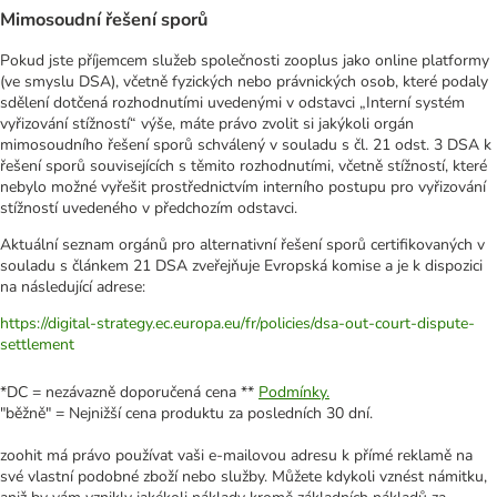
Mimosoudní řešení sporů
Pokud jste příjemcem služeb společnosti zooplus jako online platformy
(ve smyslu DSA), včetně fyzických nebo právnických osob, které podaly
sdělení dotčená rozhodnutími uvedenými v odstavci „Interní systém
vyřizování stížností“ výše, máte právo zvolit si jakýkoli orgán
mimosoudního řešení sporů schválený v souladu s čl. 21 odst. 3 DSA k
řešení sporů souvisejících s těmito rozhodnutími, včetně stížností, které
nebylo možné vyřešit prostřednictvím interního postupu pro vyřizování
stížností uvedeného v předchozím odstavci.
Aktuální seznam orgánů pro alternativní řešení sporů certifikovaných v
souladu s článkem 21 DSA zveřejňuje Evropská komise a je k dispozici
na následující adrese:
https://digital-strategy.ec.europa.eu/fr/policies/dsa-out-court-dispute-
settlement
*DC = nezávazně doporučená cena **
Podmínky.
"běžně" = Nejnižší cena produktu za posledních 30 dní.
zoohit má právo používat vaši e-mailovou adresu k přímé reklamě na
své vlastní podobné zboží nebo služby. Můžete kdykoli vznést námitku,