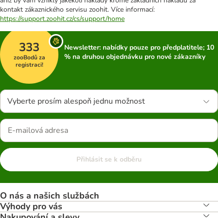
aniž by vám vznikly jakékoli náklady kromě základních nákladů za
kontakt zákaznického servisu zoohit. Více informací:
https://support.zoohit.cz/cs/support/home
333
Newsletter: nabídky pouze pro předplatitele; 10
% na druhou objednávku pro nové zákazníky
zooBodů za
registraci!
Vyberte prosím alespoň jednu možnost
Přihlásit se k odběru
O nás a našich službách
Výhody pro vás
Nakupování a slevy