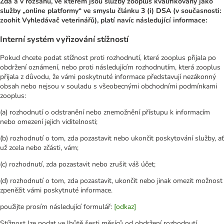
Zda a v rozsahu, ve kterém jsou služby zooplus kvalifikovány jako
služby „online platformy“ ve smyslu článku 3 (i) DSA (v současnosti:
zoohit Vyhledávač veterinářů), platí navíc následující informace:
Interní systém vyřizování stížností
Pokud chcete podat stížnost proti rozhodnutí, které zooplus přijala po
obdržení oznámení, nebo proti následujícím rozhodnutím, která zooplus
přijala z důvodu, že vámi poskytnuté informace představují nezákonný
obsah nebo nejsou v souladu s všeobecnými obchodními podmínkami
zooplus:
(a) rozhodnutí o odstranění nebo znemožnění přístupu k informacím
nebo omezení jejich viditelnosti;
(b) rozhodnutí o tom, zda pozastavit nebo ukončit poskytování služby, ať
už zcela nebo zčásti, vám;
(c) rozhodnutí, zda pozastavit nebo zrušit váš účet;
(d) rozhodnutí o tom, zda pozastavit, ukončit nebo jinak omezit možnost
zpeněžit vámi poskytnuté informace.
použijte prosím následující formulář:
[odkaz]
Stížnost lze podat ve lhůtě šesti měsíců od obdržení rozhodnutí