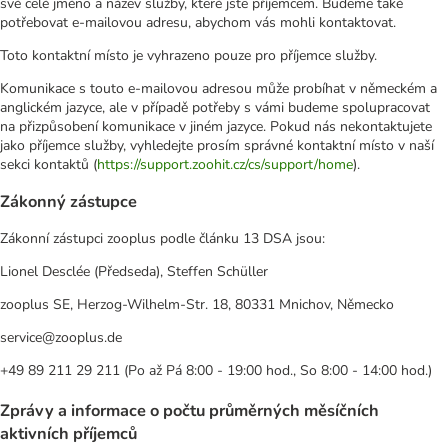
své celé jméno a název služby, které jste příjemcem. Budeme také
potřebovat e-mailovou adresu, abychom vás mohli kontaktovat.
Toto kontaktní místo je vyhrazeno pouze pro příjemce služby.
Komunikace s touto e-mailovou adresou může probíhat v německém a
anglickém jazyce, ale v případě potřeby s vámi budeme spolupracovat
na přizpůsobení komunikace v jiném jazyce. Pokud nás nekontaktujete
jako příjemce služby, vyhledejte prosím správné kontaktní místo v naší
sekci kontaktů (
https://support.zoohit.cz/cs/support/home
).
Zákonný zástupce
Zákonní zástupci zooplus podle článku 13 DSA jsou:
Lionel Desclée (Předseda), Steffen Schüller
zooplus SE, Herzog-Wilhelm-Str. 18, 80331 Mnichov, Německo
service@zooplus.de
+49 89 211 29 211 (Po až Pá 8:00 - 19:00 hod., So 8:00 - 14:00 hod.)
Zprávy a informace o počtu průměrných měsíčních
aktivních příjemců