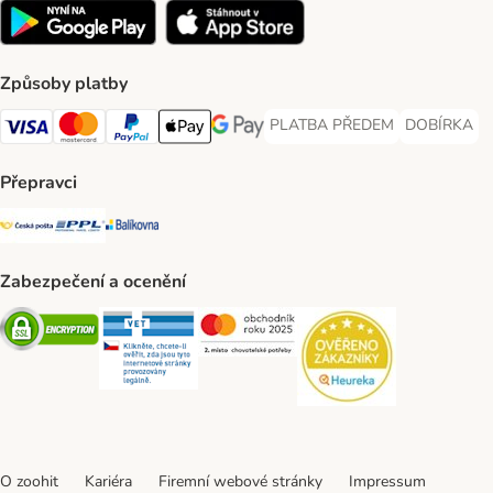
Způsoby platby
PLATBA PŘEDEM
DOBÍRKA
PLATBA PŘEDEM Payment Met
DOBÍRKA Pa
Visa Payment Method
Mastercard Payment Method
PayPal Payment Method
Apple pay Payment Method
GooglePay Payment Method
Přepravci
Česká pošta Shipping Method
PPL Shipping Method
Balíkovna Shipping Method
Zabezpečení a ocenění
Security
Security
Security
Security
O zoohit
Kariéra
Firemní webové stránky
Impressum