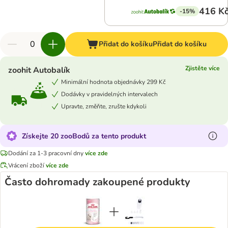
416 K
-15%
Přidat do košíku
Přidat do košíku
Zjistěte více
zoohit Autobalík
Minimální hodnota objednávky 299 Kč
Dodávky v pravidelných intervalech
Upravte, změňte, zrušte kdykoli
Získejte 20 zooBodů za tento produkt
Dodání za 1-3 pracovní dny
více zde
Vrácení zboží
více zde
Často dohromady zakoupené produkty