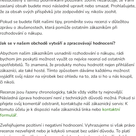
neslučitelný s těmito podmínkami používání. zoohit nezaručuje, že Vámi
zaslaný obsah budete moci následně upravit nebo smazat. Prohlašujete,
že za obsah svých příspěvků jste zodpovědní vy, nikoliv zoohit.
Pokud se budete řídit našimi tipy, proměníte svou recenzi v důležitou
zprávu o zkušenostech, která pomůže ostatním zákazníkům při
rozhodování o nákupu.
Jak se v našem obchodě vytváří a zpracovávají hodnocení?
Abychom našim zákazníkům usnadnili rozhodování o nákupu, rádi
bychom jim poskytli možnost využít co nejvíce recenzí od ostatních
spotřebitelů. To znamená, že produkty mohou hodnotit nejen přihlášení
zákazníci, ale také hosté. Tímto způsobem dáváme každému možnost
vyjádřit svůj názor na výrobek bez ohledu na to, zda si ho u nás koupil,
či nikoli.
Recenze jsou řazeny chronologicky, takže vždy vidíte ty nejnovější.
Následná úprava hodnocení není z technických důvodů možná. Pokud si
přejete svůj komentář odstranit, kontaktujte náš zákaznický servis: K
tomuto účelu je k dispozici naše zákaznická linka nebo
kontaktní
formulář
.
Zveřejňujeme pozitivní i negativní hodnocení. Vyhrazujeme si však právo
recenze nezveřejnit nebo je kdykoli smazat bez udání důvodu. To platí