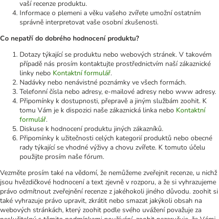
vaší recenze produktu.
Informace o plemeni a věku vašeho zvířete umožní ostatním
správně interpretovat vaše osobní zkušenosti.
Co nepatří do dobrého hodnocení produktu?
Dotazy týkající se produktu nebo webových stránek. V takovém
případě nás prosím kontaktujte prostřednictvím naší zákaznické
linky nebo
Kontaktní formulář
.
Nadávky nebo nenávistné poznámky ve všech formách.
Telefonní čísla nebo adresy, e-mailové adresy nebo www adresy.
Připomínky k dostupnosti, přepravě a jiným službám zoohit. K
tomu Vám je k dispozici naše zákaznická linka nebo
Kontaktní
formulář
.
Diskuse k hodnocení produktu jiných zákazníků.
Připomínky k užitečnosti celých kategorií produktů nebo obecné
rady týkající se vhodné výživy a chovu zvířete. K tomuto účelu
použijte prosím naše fórum.
Vezměte prosím také na vědomí, že nemůžeme zveřejnit recenze, u nichž
jsou hvězdičkové hodnocení a text zjevně v rozporu, a že si vyhrazujeme
právo odmítnout zveřejnění recenze z jakéhokoli jiného důvodu. zoohit si
také vyhrazuje právo upravit, zkrátit nebo smazat jakýkoli obsah na
webových stránkách, který zoohit podle svého uvážení považuje za