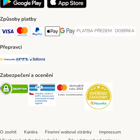
Způsoby platby
PLATBA PŘEDEM
DOBÍRKA
PLATBA PŘEDEM Payment Met
DOBÍRKA Pa
Visa Payment Method
Mastercard Payment Method
PayPal Payment Method
Apple pay Payment Method
GooglePay Payment Method
Přepravci
Česká pošta Shipping Method
PPL Shipping Method
Balíkovna Shipping Method
Zabezpečení a ocenění
Security
Security
Security
Security
O zoohit
Kariéra
Firemní webové stránky
Impressum