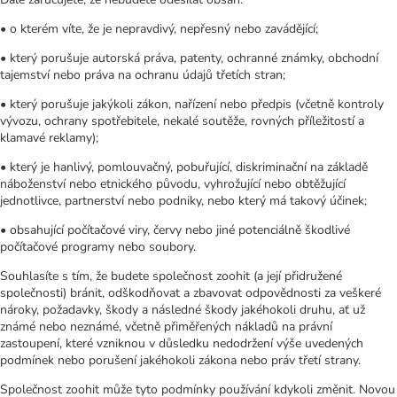
• o kterém víte, že je nepravdivý, nepřesný nebo zavádějící;
• který porušuje autorská práva, patenty, ochranné známky, obchodní
tajemství nebo práva na ochranu údajů třetích stran;
• který porušuje jakýkoli zákon, nařízení nebo předpis (včetně kontroly
vývozu, ochrany spotřebitele, nekalé soutěže, rovných příležitostí a
klamavé reklamy);
• který je hanlivý, pomlouvačný, pobuřující, diskriminační na základě
náboženství nebo etnického původu, vyhrožující nebo obtěžující
jednotlivce, partnerství nebo podniky, nebo který má takový účinek;
• obsahující počítačové viry, červy nebo jiné potenciálně škodlivé
počítačové programy nebo soubory.
Souhlasíte s tím, že budete společnost zoohit (a její přidružené
společnosti) bránit, odškodňovat a zbavovat odpovědnosti za veškeré
nároky, požadavky, škody a následné škody jakéhokoli druhu, ať už
známé nebo neznámé, včetně přiměřených nákladů na právní
zastoupení, které vzniknou v důsledku nedodržení výše uvedených
podmínek nebo porušení jakéhokoli zákona nebo práv třetí strany.
Společnost zoohit může tyto podmínky používání kdykoli změnit. Novou