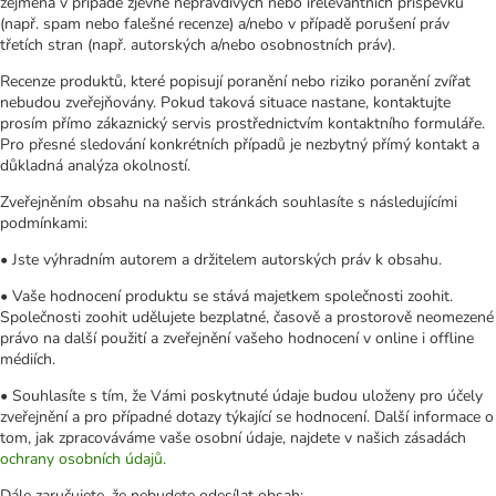
zejména v případě zjevně nepravdivých nebo irelevantních příspěvků
(např. spam nebo falešné recenze) a/nebo v případě porušení práv
třetích stran (např. autorských a/nebo osobnostních práv).
Recenze produktů, které popisují poranění nebo riziko poranění zvířat
nebudou zveřejňovány. Pokud taková situace nastane, kontaktujte
prosím přímo zákaznický servis prostřednictvím kontaktního formuláře.
Pro přesné sledování konkrétních případů je nezbytný přímý kontakt a
důkladná analýza okolností.
Zveřejněním obsahu na našich stránkách souhlasíte s následujícími
podmínkami:
• Jste výhradním autorem a držitelem autorských práv k obsahu.
• Vaše hodnocení produktu se stává majetkem společnosti zoohit.
Společnosti zoohit udělujete bezplatné, časově a prostorově neomezené
právo na další použití a zveřejnění vašeho hodnocení v online i offline
médiích.
• Souhlasíte s tím, že Vámi poskytnuté údaje budou uloženy pro účely
zveřejnění a pro případné dotazy týkající se hodnocení. Další informace o
tom, jak zpracováváme vaše osobní údaje, najdete v našich zásadách
ochrany osobních údajů.
Dále zaručujete, že nebudete odesílat obsah: