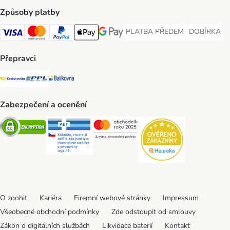
Způsoby platby
PLATBA PŘEDEM
DOBÍRKA
PLATBA PŘEDEM Payment Met
DOBÍRKA Pa
Visa Payment Method
Mastercard Payment Method
PayPal Payment Method
Apple pay Payment Method
GooglePay Payment Method
Přepravci
Česká pošta Shipping Method
PPL Shipping Method
Balíkovna Shipping Method
Zabezpečení a ocenění
Security
Security
Security
Security
O zoohit
Kariéra
Firemní webové stránky
Impressum
Všeobecné obchodní podmínky
Zde odstoupit od smlouvy
Zákon o digitálních službách
Likvidace baterií
Kontakt