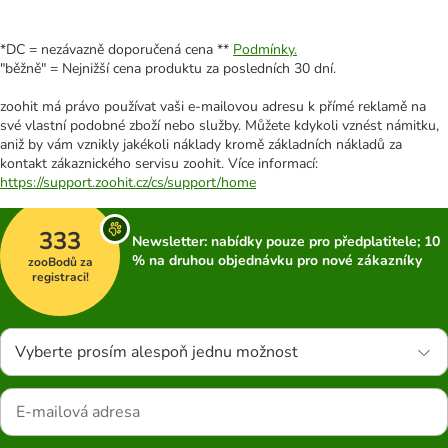
*DC = nezávazně doporučená cena **
Podmínky.
"běžně" = Nejnižší cena produktu za posledních 30 dní.
zoohit má právo používat vaši e-mailovou adresu k přímé reklamě na
své vlastní podobné zboží nebo služby. Můžete kdykoli vznést námitku,
aniž by vám vznikly jakékoli náklady kromě základních nákladů za
kontakt zákaznického servisu zoohit. Více informací:
https://support.zoohit.cz/cs/support/home
333
Newsletter: nabídky pouze pro předplatitele; 10
% na druhou objednávku pro nové zákazníky
zooBodů za
registraci!
Vyberte prosím alespoň jednu možnost