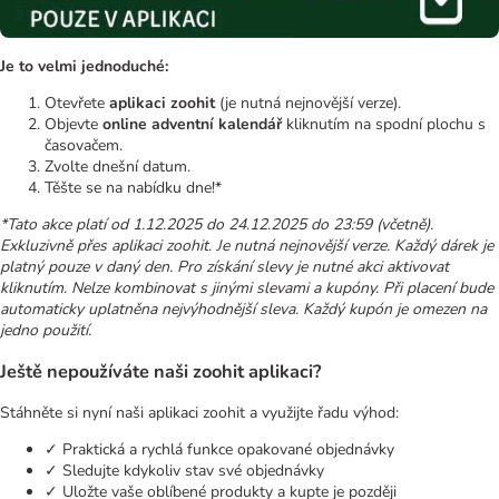
Je to velmi jednoduché:
Otevřete
aplikaci zoohit
(je nutná nejnovější verze).
Objevte
online adventní kalendář
kliknutím na spodní plochu s
časovačem.
Zvolte dnešní datum.
Těšte se na nabídku dne!*
*Tato akce platí od 1.12.2025 do 24.12.2025 do 23:59 (včetně).
Exkluzivně přes aplikaci zoohit. Je nutná nejnovější verze. Každý dárek je
platný pouze v daný den. Pro získání slevy je nutné akci aktivovat
kliknutím. Nelze kombinovat s jinými slevami a kupóny. Při placení bude
automaticky uplatněna nejvýhodnější sleva. Každý kupón je omezen na
jedno použití.
Ještě nepoužíváte naši zoohit aplikaci?
Stáhněte si nyní naši aplikaci zoohit a využijte řadu výhod:
✓ Praktická a rychlá funkce opakované objednávky
✓ Sledujte kdykoliv stav své objednávky
✓ Uložte vaše oblíbené produkty a kupte je později