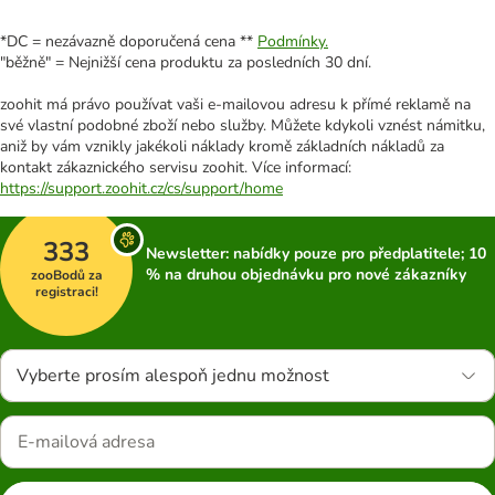
*DC = nezávazně doporučená cena **
Podmínky.
"běžně" = Nejnižší cena produktu za posledních 30 dní.
zoohit má právo používat vaši e-mailovou adresu k přímé reklamě na
své vlastní podobné zboží nebo služby. Můžete kdykoli vznést námitku,
aniž by vám vznikly jakékoli náklady kromě základních nákladů za
kontakt zákaznického servisu zoohit. Více informací:
https://support.zoohit.cz/cs/support/home
333
Newsletter: nabídky pouze pro předplatitele; 10
% na druhou objednávku pro nové zákazníky
zooBodů za
registraci!
Vyberte prosím alespoň jednu možnost