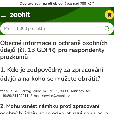
Doprava zdarma při objednávce nad 799 Kč**
Menu
Hledat
produkty
Obecné informace o ochraně osobních
údajů (čl. 13 GDPR) pro respondenty
průzkumů
1. Kdo je zodpovědný za zpracování
údajů a na koho se můžete obrátit?
zooplus SE, Herzog-Wilhelm-Str. 18, 80331 Mnichov, tel.:
+49/89/21129211; E-mail: service@zoohit.cz.
2. Mohu vznést námitku proti zpracování
osobních údajů nebo odvolat svůj souhlas, a