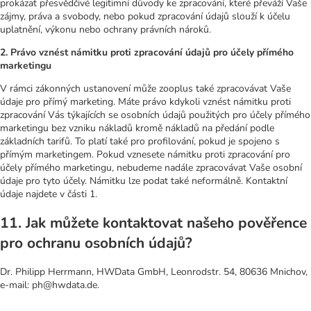
prokázat přesvědčivé legitimní důvody ke zpracování, které převáží Vaše
zájmy, práva a svobody, nebo pokud zpracování údajů slouží k účelu
uplatnění, výkonu nebo ochrany právních nároků.
2. Právo vznést námitku proti zpracování údajů pro účely přímého
marketingu
V rámci zákonných ustanovení může zooplus také zpracovávat Vaše
údaje pro přímý marketing. Máte právo kdykoli vznést námitku proti
zpracování Vás týkajících se osobních údajů použitých pro účely přímého
marketingu bez vzniku nákladů kromě nákladů na předání podle
základních tarifů. To platí také pro profilování, pokud je spojeno s
přímým marketingem. Pokud vznesete námitku proti zpracování pro
účely přímého marketingu, nebudeme nadále zpracovávat Vaše osobní
údaje pro tyto účely. Námitku lze podat také neformálně. Kontaktní
údaje najdete v části 1.
11. Jak můžete kontaktovat našeho pověřence
pro ochranu osobních údajů?
Dr. Philipp Herrmann, HWData GmbH, Leonrodstr. 54, 80636 Mnichov,
e-mail: ph@hwdata.de.