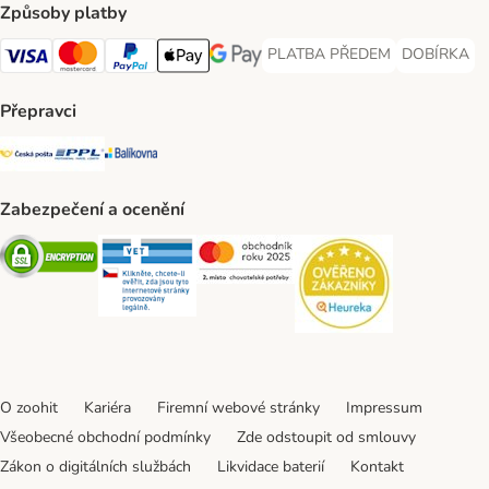
Způsoby platby
PLATBA PŘEDEM
DOBÍRKA
PLATBA PŘEDEM Payment Met
DOBÍRKA Pa
Visa Payment Method
Mastercard Payment Method
PayPal Payment Method
Apple pay Payment Method
GooglePay Payment Method
Přepravci
Česká pošta Shipping Method
PPL Shipping Method
Balíkovna Shipping Method
Zabezpečení a ocenění
Security
Security
Security
Security
O zoohit
Kariéra
Firemní webové stránky
Impressum
Všeobecné obchodní podmínky
Zde odstoupit od smlouvy
Zákon o digitálních službách
Likvidace baterií
Kontakt