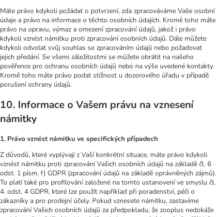
Máte právo kdykoli požádat o potvrzení, zda zpracováváme Vaše osobní
údaje a právo na informace o těchto osobních údajích. Kromě toho máte
právo na opravu, výmaz a omezení zpracování údajů, jakož i právo
kdykoli vznést námitku proti zpracování osobních údajů. Dále můžete
kdykoli odvolat svůj souhlas se zpracováním údajů nebo požadovat
jejich předání. Se všemi záležitostmi se můžete obrátit na našeho
pověřence pro ochranu osobních údajů nebo na výše uvedené kontakty.
Kromě toho máte právo podat stížnost u dozorového úřadu v případě
porušení ochrany údajů.
10. Informace o Vašem právu na vznesení
námitky
1. Právo vznést námitku ve specifických případech
Z důvodů, které vyplývají z Vaší konkrétní situace, máte právo kdykoli
vznést námitku proti zpracování Vašich osobních údajů na základě čl. 6
odst. 1 písm. f) GDPR (zpracování údajů na základě oprávněných zájmů).
To platí také pro profilování založené na tomto ustanovení ve smyslu čl.
4. odst. 4 GDPR, které lze použít například při poradenství, péči o
zákazníky a pro prodejní účely. Pokud vznesete námitku, zastavíme
zpracování Vašich osobních údajů za předpokladu, že zooplus nedokáže