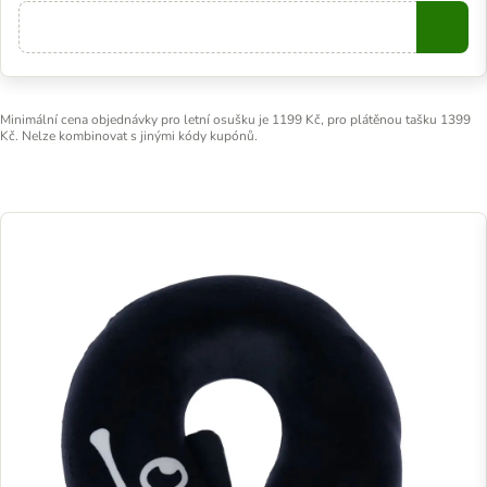
Copy
Minimální cena objednávky pro letní osušku je 1199 Kč, pro plátěnou tašku 1399
Kč. Nelze kombinovat s jinými kódy kupónů.