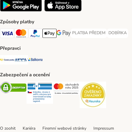
Způsoby platby
PLATBA PŘEDEM
DOBÍRKA
PLATBA PŘEDEM Payment Met
DOBÍRKA Pa
Visa Payment Method
Mastercard Payment Method
PayPal Payment Method
Apple pay Payment Method
GooglePay Payment Method
Přepravci
Česká pošta Shipping Method
PPL Shipping Method
Balíkovna Shipping Method
Zabezpečení a ocenění
Security
Security
Security
Security
O zoohit
Kariéra
Firemní webové stránky
Impressum