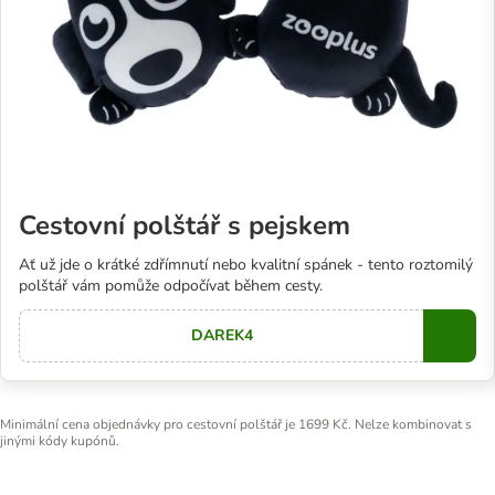
Cestovní polštář s pejskem
Ať už jde o krátké zdřímnutí nebo kvalitní spánek - tento roztomilý
polštář vám pomůže odpočívat během cesty.
DAREK4
Copy
Minimální cena objednávky pro cestovní polštář je 1699 Kč. Nelze kombinovat s
jinými kódy kupónů.