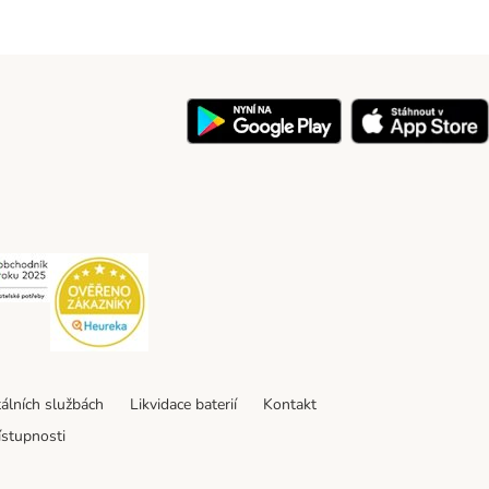
y
Security
Security
tálních službách
Likvidace baterií
Kontakt
ístupnosti