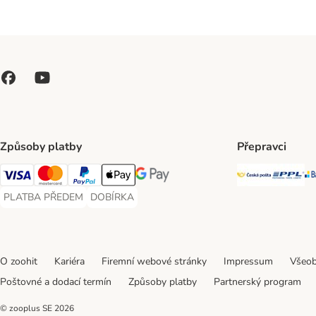
Způsoby platby
Přepravci
Česká poš
PP
Visa Payment Method
Mastercard Payment Method
PayPal Payment Method
Apple pay Payment Method
GooglePay Payment Method
PLATBA PŘEDEM
DOBÍRKA
PLATBA PŘEDEM Payment Method
DOBÍRKA Payment Method
O zoohit
Kariéra
Firemní webové stránky
Impressum
Všeob
Poštovné a dodací termín
Způsoby platby
Partnerský program
© zooplus SE
2026