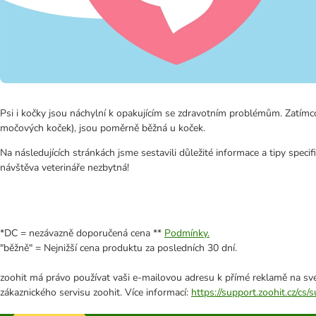
Psi i kočky jsou náchylní k opakujícím se zdravotním problémům. Zatím
močových koček), jsou poměrně běžná u koček.
Na následujících stránkách jsme sestavili důležité informace a tipy spec
návštěva veterináře nezbytná!
*DC = nezávazně doporučená cena **
Podmínky.
"běžně" = Nejnižší cena produktu za posledních 30 dní.
zoohit má právo používat vaši e-mailovou adresu k přímé reklamě na své
zákaznického servisu zoohit. Více informací:
https://support.zoohit.cz/cs