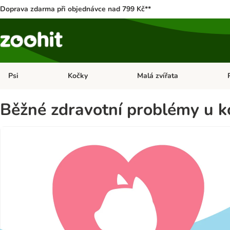
Doprava zdarma při objednávce nad 799 Kč**
Psi
Kočky
Malá zvířata
Otevřít menu: Psi
Otevřít menu: Kočky
Ote
Běžné zdravotní problémy u k