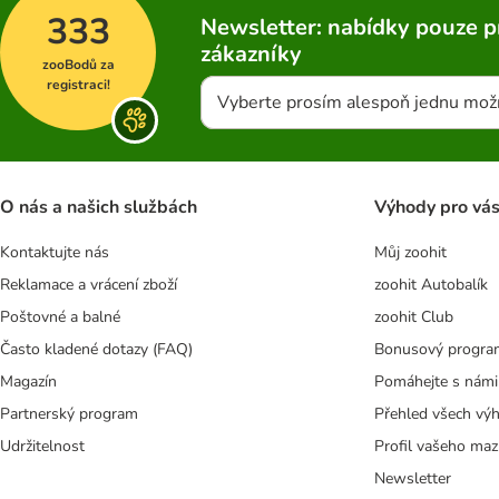
333
Newsletter: nabídky pouze p
zákazníky
zooBodů za
registraci!
Vyberte prosím alespoň jednu mož
O nás a našich službách
Výhody pro vá
Kontaktujte nás
Můj zoohit
Reklamace a vrácení zboží
zoohit Autobalík
Poštovné a balné
zoohit Club
Často kladené dotazy (FAQ)
Bonusový progra
Magazín
Pomáhejte s námi
Partnerský program
Přehled všech vý
Udržitelnost
Profil vašeho maz
Newsletter