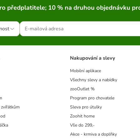
ro předplatitele; 10 % na druhou objednávku pr
nost
s
Nakupování a slevy
Mobilní aplikace
Všechny slevy a nabídky
zooOutlet %
m
Program pro chovatele
 zvířátkům
Sleva pro útulky
hod
Zoohit home
líčka
Vše do 299,-
Akce - krmiva a doplňky