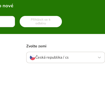
o nové
Přihlásit se k
odběru
Zvolte zemi
Česká republika / cs