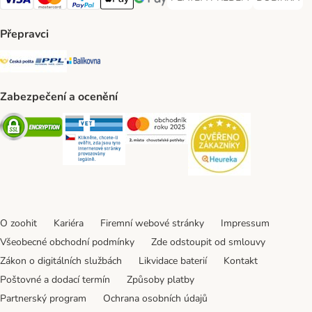
PLATBA PŘEDEM Payment Met
DOBÍRKA Pa
Visa Payment Method
Mastercard Payment Method
PayPal Payment Method
Apple pay Payment Method
GooglePay Payment Method
Přepravci
Česká pošta Shipping Method
PPL Shipping Method
Balíkovna Shipping Method
Zabezpečení a ocenění
Security
Security
Security
Security
O zoohit
Kariéra
Firemní webové stránky
Impressum
Všeobecné obchodní podmínky
Zde odstoupit od smlouvy
Zákon o digitálních službách
Likvidace baterií
Kontakt
Poštovné a dodací termín
Způsoby platby
Partnerský program
Ochrana osobních údajů