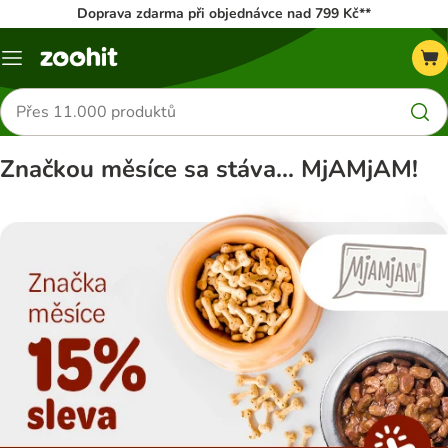
Doprava zdarma při objednávce nad 799 Kč**
Menu
Hledat
produkty
Značkou měsíce sa stáva... MjAMjAM!