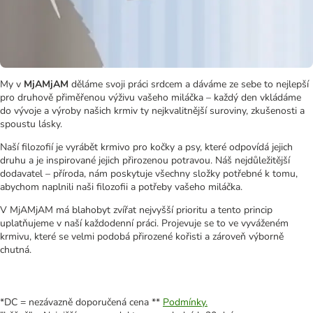
My v
MjAMjAM
děláme svoji práci srdcem a dáváme ze sebe to nejlepší
pro druhově přiměřenou výživu vašeho miláčka – každý den vkládáme
do vývoje a výroby našich krmiv ty nejkvalitnější suroviny, zkušenosti a
spoustu lásky.
Naší filozofií je vyrábět krmivo pro kočky a psy, které odpovídá jejich
druhu a je inspirované jejich přirozenou potravou. Náš nejdůležitější
dodavatel – příroda, nám poskytuje všechny složky potřebné k tomu,
abychom naplnili naši filozofii a potřeby vašeho miláčka.
V MjAMjAM má blahobyt zvířat nejvyšší prioritu a tento princip
uplatňujeme v naší každodenní práci. Projevuje se to ve vyváženém
krmivu, které se velmi podobá přirozené kořisti a zároveň výborně
chutná.
*DC = nezávazně doporučená cena **
Podmínky.