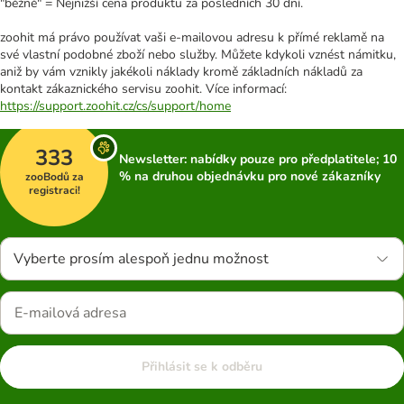
"běžně" = Nejnižší cena produktu za posledních 30 dní.
zoohit má právo používat vaši e-mailovou adresu k přímé reklamě na
své vlastní podobné zboží nebo služby. Můžete kdykoli vznést námitku,
aniž by vám vznikly jakékoli náklady kromě základních nákladů za
kontakt zákaznického servisu zoohit. Více informací:
https://support.zoohit.cz/cs/support/home
333
Newsletter: nabídky pouze pro předplatitele; 10
% na druhou objednávku pro nové zákazníky
zooBodů za
registraci!
Vyberte prosím alespoň jednu možnost
Přihlásit se k odběru