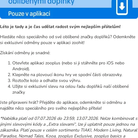
Léto je tady a je čas udělat radost svým nejlepším přátelům!
Hledáte něco speciálního od své oblíbené značky doplňků? Odemkněte
si exkluzivní odměny pouze v aplikaci zoohit!
Získání odměny je snadné:
Otevřete aplikaci zooplus (nebo si ji stáhněte pro iOS nebo
Android).
Klepněte na plovoucí ikonu hry ve spodní části obrazovky.
Roztočte kolo a odhalte svou výhru.
Užijte si exkluzivní slevu na celou řadu doplňků naší oblíbené
značky
Jste připraveni hrát? Přejděte do aplikace, odemkněte si odměnu a
najděte něco speciálního pro svého nejlepšího přítele!
*Nabídka platí od 07.07.2026 do 23:59, 13.07.2026. Nelze kombinovat s
jinými slevovými kódy a „Extra slevami“, lze ji uplatnit pouze jednou na
zákazníka. Platí pouze v celém sortimentu TIAKI, Modern Living, Natural
Paradise, Nomad Tales, Kooa, zooplus Exclusive, zooplus basics a