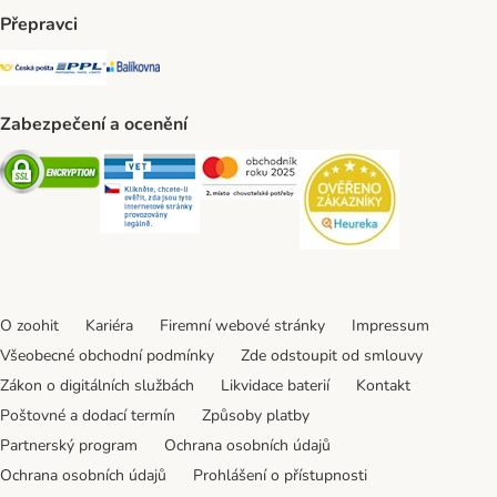
Přepravci
Česká pošta Shipping Method
PPL Shipping Method
Balíkovna Shipping Method
Zabezpečení a ocenění
Security
Security
Security
Security
O zoohit
Kariéra
Firemní webové stránky
Impressum
Všeobecné obchodní podmínky
Zde odstoupit od smlouvy
Zákon o digitálních službách
Likvidace baterií
Kontakt
Poštovné a dodací termín
Způsoby platby
Partnerský program
Ochrana osobních údajů
Ochrana osobních údajů
Prohlášení o přístupnosti