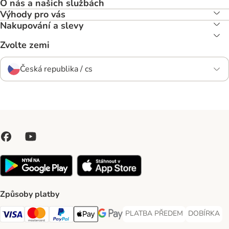
O nás a našich službách
Výhody pro vás
Nakupování a slevy
Zvolte zemi
Česká republika / cs
Způsoby platby
PLATBA PŘEDEM
DOBÍRKA
PLATBA PŘEDEM Payment Met
DOBÍRKA Pa
Visa Payment Method
Mastercard Payment Method
PayPal Payment Method
Apple pay Payment Method
GooglePay Payment Method