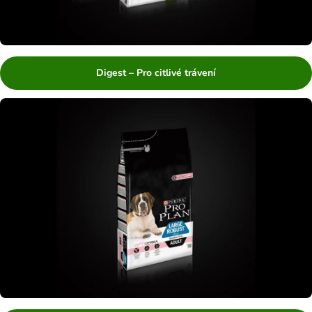
Digest – Pro citlivé trávení