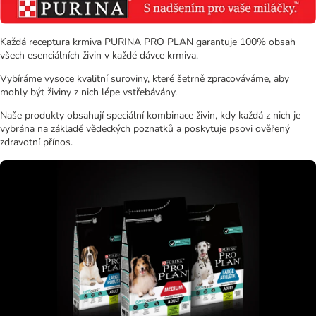
Každá receptura krmiva PURINA PRO PLAN garantuje 100% obsah
všech esenciálních živin v každé dávce krmiva.
Vybíráme vysoce kvalitní suroviny, které šetrně zpracováváme, aby
mohly být živiny z nich lépe vstřebávány.
Naše produkty obsahují speciální kombinace živin, kdy každá z nich je
vybrána na základě vědeckých poznatků a poskytuje psovi ověřený
zdravotní přínos.