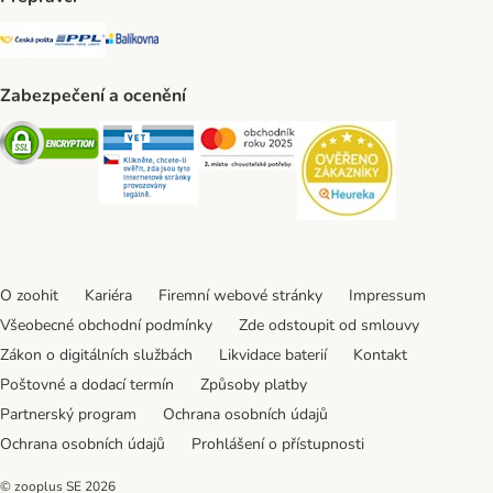
Česká pošta Shipping Method
PPL Shipping Method
Balíkovna Shipping Method
Zabezpečení a ocenění
Security
Security
Security
Security
O zoohit
Kariéra
Firemní webové stránky
Impressum
Všeobecné obchodní podmínky
Zde odstoupit od smlouvy
Zákon o digitálních službách
Likvidace baterií
Kontakt
Poštovné a dodací termín
Způsoby platby
Partnerský program
Ochrana osobních údajů
Ochrana osobních údajů
Prohlášení o přístupnosti
© zooplus SE
2026