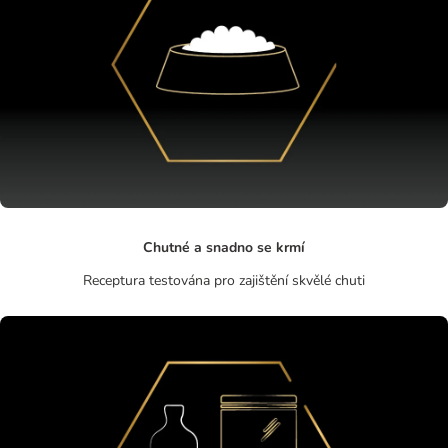
Chutné a snadno se krmí
Receptura testována pro zajištění skvělé chuti