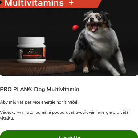
PRO PLAN® Dog Multivitamin
Aby měl váš pes více energie honit míček.
Vědecky vyvinuto, pomáhá podporovat uvolňování energie pro větší
vitalitu.
K produktu