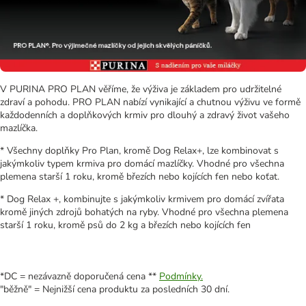
V PURINA PRO PLAN věříme, že výživa je základem pro udržitelné
zdraví a pohodu. PRO PLAN nabízí vynikající a chutnou výživu ve formě
každodenních a doplňkových krmiv pro dlouhý a zdravý život vašeho
mazlíčka.
* Všechny doplňky Pro Plan, kromě Dog Relax+, lze kombinovat s
jakýmkoliv typem krmiva pro domácí mazlíčky. Vhodné pro všechna
plemena starší 1 roku, kromě březích nebo kojících fen nebo koťat.
* Dog Relax +, kombinujte s jakýmkoliv krmivem pro domácí zvířata
kromě jiných zdrojů bohatých na ryby. Vhodné pro všechna plemena
starší 1 roku, kromě psů do 2 kg a březích nebo kojících fen
*DC = nezávazně doporučená cena **
Podmínky.
"běžně" = Nejnižší cena produktu za posledních 30 dní.