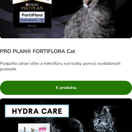
PRO PLAN® FORTIFLORA Cat
Podpořte zdraví střev a mikroflóru své kočky pomocí osvědčených
probiotik.
K produktu