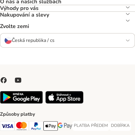
O nás a našich službách
Výhody pro vás
Nakupování a slevy
Zvolte zemi
Česká republika / cs
Způsoby platby
PLATBA PŘEDEM
DOBÍRKA
PLATBA PŘEDEM Payment Met
DOBÍRKA Pa
Visa Payment Method
Mastercard Payment Method
PayPal Payment Method
Apple pay Payment Method
GooglePay Payment Method