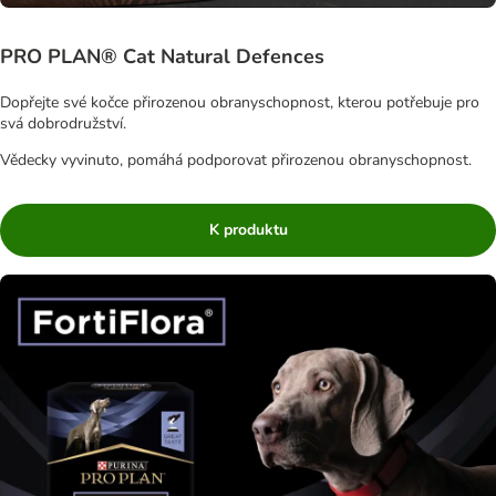
PRO PLAN® Cat Natural Defences
Dopřejte své kočce přirozenou obranyschopnost, kterou potřebuje pro
svá dobrodružství.
Vědecky vyvinuto, pomáhá podporovat přirozenou obranyschopnost.
K produktu