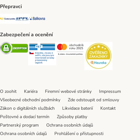
Přepravci
Česká pošta Shipping Method
PPL Shipping Method
Balíkovna Shipping Method
Zabezpečení a ocenění
Security
Security
Security
Security
O zoohit
Kariéra
Firemní webové stránky
Impressum
Všeobecné obchodní podmínky
Zde odstoupit od smlouvy
Zákon o digitálních službách
Likvidace baterií
Kontakt
Poštovné a dodací termín
Způsoby platby
Partnerský program
Ochrana osobních údajů
Ochrana osobních údajů
Prohlášení o přístupnosti