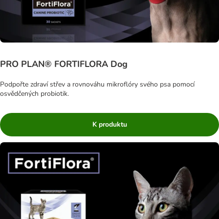
PRO PLAN® FORTIFLORA Dog
Podpořte zdraví střev a rovnováhu mikroflóry svého psa pomocí
osvědčených probiotik.
K produktu