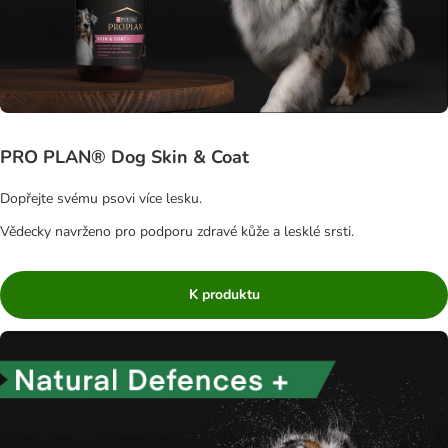
PRO PLAN® Dog Skin & Coat
Dopřejte svému psovi více lesku.
Vědecky navrženo pro podporu zdravé kůže a lesklé srsti.
K produktu