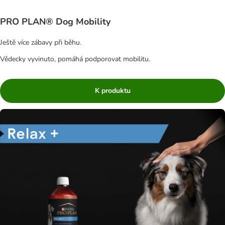
PRO PLAN® Dog Mobility
Ještě více zábavy při běhu.
Vědecky vyvinuto, pomáhá podporovat mobilitu.
K produktu