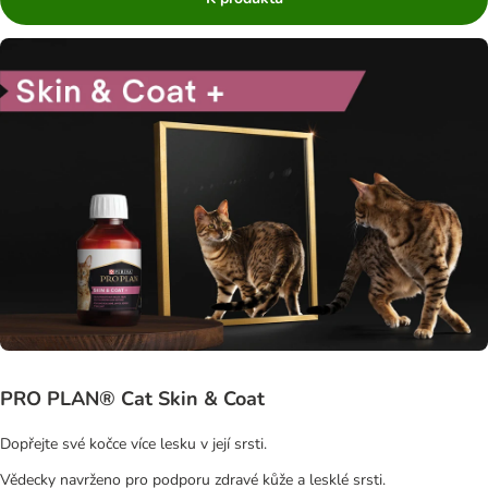
PRO PLAN® Cat Skin & Coat
Dopřejte své kočce více lesku v její srsti.
Vědecky navrženo pro podporu zdravé kůže a lesklé srsti.