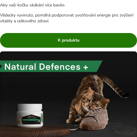
Aby vaši kočku skákání více bavilo.
Vědecky vyvinuto, pomáhá podporovat uvolňování energie pro zvýšení
vitality a celkového zdraví.
K produktu