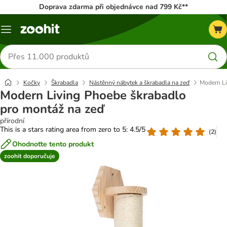
Doprava zdarma při objednávce nad 799 Kč**
Menu
Hledat
produkty
Kočky
Škrabadla
Nástěnný nábytek a škrabadla na zeď
Modern Li
Modern Living Phoebe škrabadlo
pro montáž na zeď
přírodní
This is a stars rating area from zero to 5: 4.5/5
(
2
)
Ohodnoťte tento produkt
zoohit doporučuje