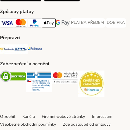
Způsoby platby
PLATBA PŘEDEM
DOBÍRKA
PLATBA PŘEDEM Payment Met
DOBÍRKA Pa
Visa Payment Method
Mastercard Payment Method
PayPal Payment Method
Apple pay Payment Method
GooglePay Payment Method
Přepravci
Česká pošta Shipping Method
PPL Shipping Method
Balíkovna Shipping Method
Zabezpečení a ocenění
Security
Security
Security
Security
O zoohit
Kariéra
Firemní webové stránky
Impressum
Všeobecné obchodní podmínky
Zde odstoupit od smlouvy