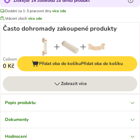
Získejte 14 zooBodů za tento produkt
Dodání za 1-3 pracovní dny
více zde
Vrácení zboží
více zde
Často dohromady zakoupené produkty
Celkem
Přidat oba do košíku
Přidat oba do košíku
0 Kč
Zobrazit více
Popis produktu
Dokumenty
Hodnocení