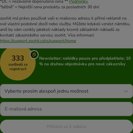
*DC = nezávazně doporučená cena **
Podmínky.
"běžně" = Nejnižší cena produktu za posledních 30 dní.
zoohit má právo používat vaši e-mailovou adresu k přímé reklamě na
své vlastní podobné zboží nebo služby. Můžete kdykoli vznést námitku,
aniž by vám vznikly jakékoli náklady kromě základních nákladů za
kontakt zákaznického servisu zoohit. Více informací:
https://support.zoohit.cz/cs/support/home
333
Newsletter: nabídky pouze pro předplatitele; 10
% na druhou objednávku pro nové zákazníky
zooBodů za
registraci!
Vyberte prosím alespoň jednu možnost
Přihlásit se k odběru