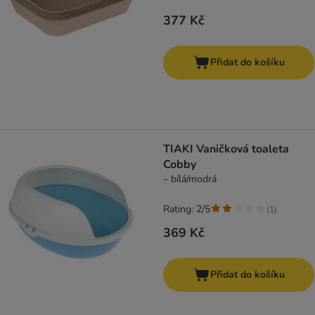
377 Kč
Přidat do košíku
TIAKI Vaničková toaleta
Cobby
– bílá/modrá
Rating: 2/5
(
1
)
369 Kč
Přidat do košíku