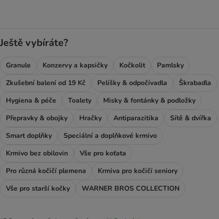
Ještě vybíráte?
Granule
Konzervy a kapsičky
Kočkolit
Pamlsky
Zkušební balení od 19 Kč
Pelíšky & odpočívadla
Škrabadla
Hygiena & péče
Toalety
Misky & fontánky & podložky
Přepravky & obojky
Hračky
Antiparazitika
Sítě & dvířka
Smart doplňky
Speciální a doplňkové krmivo
Krmivo bez obilovin
Vše pro koťata
Pro různá kočičí plemena
Krmiva pro kočičí seniory
Vše pro starší kočky
WARNER BROS COLLECTION