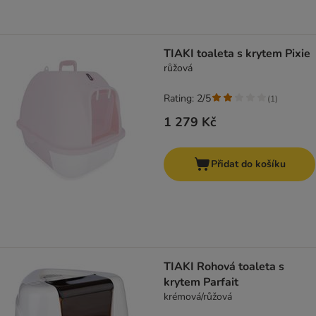
TIAKI toaleta s krytem Pixie
růžová
Rating: 2/5
(
1
)
1 279 Kč
Přidat do košíku
TIAKI Rohová toaleta s
krytem Parfait
krémová/růžová