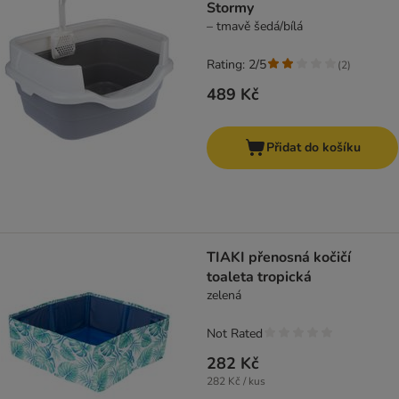
Stormy
– tmavě šedá/bílá
Rating: 2/5
(
2
)
489 Kč
Přidat do košíku
TIAKI přenosná kočičí
toaleta tropická
zelená
Not Rated
282 Kč
282 Kč / kus