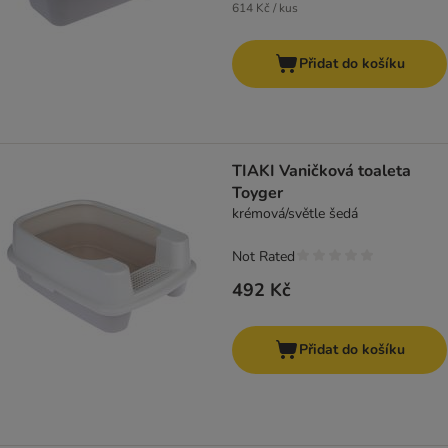
614 Kč / kus
Přidat do košíku
TIAKI Vaničková toaleta
Toyger
krémová/světle šedá
Not Rated
492 Kč
Přidat do košíku