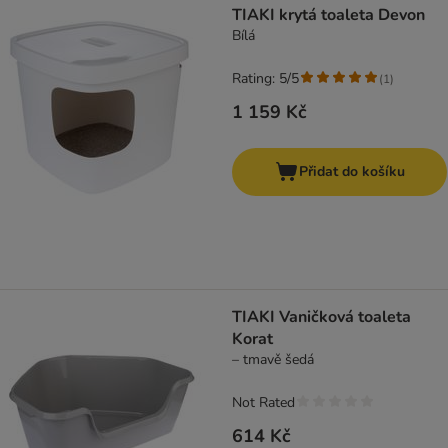
TIAKI krytá toaleta Devon
Bílá
Rating: 5/5
(
1
)
1 159 Kč
Přidat do košíku
TIAKI Vaničková toaleta
Korat
– tmavě šedá
Not Rated
614 Kč