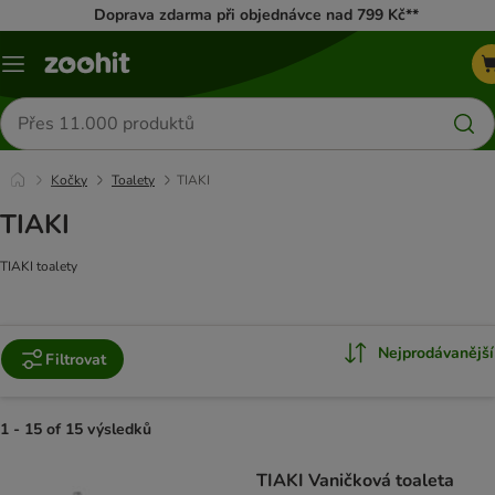
Doprava zdarma při objednávce nad 799 Kč**
Menu
Hledat
produkty
Kočky
Toalety
TIAKI
TIAKI
TIAKI toalety
Nejprodávanější
Filtrovat
1 - 15 of 15 výsledků
product items have been changed
TIAKI Vaničková toaleta