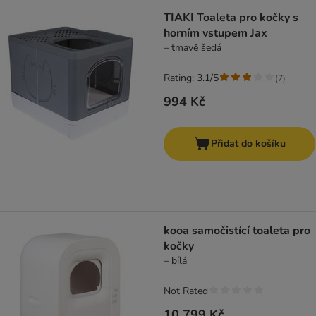
TIAKI Toaleta pro kočky s
horním vstupem Jax
– tmavě šedá
Rating: 3.1/5
(
7
)
994 Kč
Přidat do košíku
kooa samočistící toaleta pro
kočky
– bílá
Not Rated
10 799 Kč