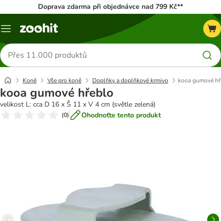
Doprava zdarma při objednávce nad 799 Kč**
Menu
Hledat
produkty
Koně
Vše pro koně
Doplňky a doplňkové krmivo
kooa gumové hř
kooa gumové hřeblo
velikost L: cca D 16 x Š 11 x V 4 cm (světle zelená)
Ohodnoťte tento produkt
(
0
)