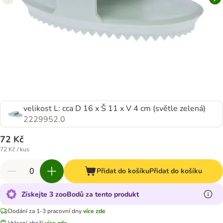
velikost L: cca D 16 x Š 11 x V 4 cm (světle zelená)
2229952.0
72 Kč
72 Kč / kus
Přidat do košíku
Přidat do košíku
Získejte 3 zooBodů za tento produkt
Dodání za 1-3 pracovní dny
více zde
Vrácení zboží
více zde