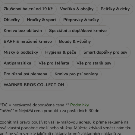
Zkušební balení od 19 Kč
Vodítka & obojky
Pelíšky & deky
Oblečky
Hračky & sport
Přepravky & tašky
Krmivo bez obilovin
Speciální a doplňkové krmivo
BARF & mražené krmivo
Boudy & výběhy
Misky & podložky
Hygiena & péče
Smart doplňky pro psy
Antiparazitika
Vše pro štěňata
Vše pro starší psy
Pro různá psí plemena
Krmiva pro psí seniory
WARNER BROS COLLECTION
*DC = nezávazně doporučená cena **
Podmínky.
"běžně" = Nejnižší cena produktu za posledních 30 dní.
zoohit má právo používat vaši e-mailovou adresu k přímé reklamě na
své vlastní podobné zboží nebo služby. Můžete kdykoli vznést námitku,
aniž by vám vznikly jakékoli náklady kromě základních nákladů za