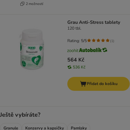
2 možností
Grau Anti-Stress tablety
120 tbl.
Rating: 5/5
(
1
)
564 Kč
536 Kč
Přidat do košíku
Ještě vybíráte?
Granule
Konzervy a kapsičky
Pamlsky