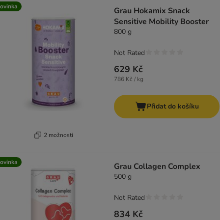
ovinka
Grau Hokamix Snack
Sensitive Mobility Booster
800 g
Not Rated
629 Kč
786 Kč / kg
Přidat do košíku
2 možností
ovinka
Grau Collagen Complex
500 g
Not Rated
834 Kč