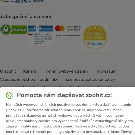
Zabezpečení a ocenění
Security
Security
Security
Security
O zoohit
Kariéra
Firemní webové stránky
Impressum
Všeobecné obchodní podmínky
Zde odstoupit od smlouvy
Zákon o digitálních službách
Likvidace baterií
Kontakt
Pomozte nám zlepšovat zoohit.cz!
Poštovné a dodací termín
Způsoby platby
Partnerský program
Ochrana osobních údajů
Na našich webových stránkách používáme cookies, pixely a další technologie
(„cookies“). Používáme základní soubory cookies, abychom vám umožnili
Ochrana osobních údajů
Prohlášení o přístupnosti
prohlížet a nakupovat na našich webových stránkách. S vaším souhlasem
aktivujeme soubory cookies pro výkonnostní, funkční a marketingové účely pro
© zooplus SE
2026
zlepšení kvality našich webových stránek, které vám díky této aktivaci budou
moci ukazovat relevantní produkty a služby a pro personalizaci reklam. Změny