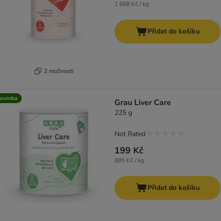
1 668 Kč / kg
Přidat do košíku
2 možností
ovinka
Grau Liver Care
225 g
Not Rated
199 Kč
885 Kč / kg
Přidat do košíku