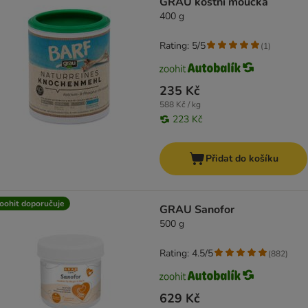
GRAU kostní moučka
400 g
Rating: 5/5
(
1
)
235 Kč
588 Kč / kg
223 Kč
Přidat do košíku
oohit doporučuje
GRAU Sanofor
500 g
Rating: 4.5/5
(
882
)
629 Kč