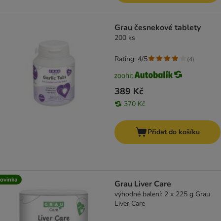
Grau česnekové tablety
200 ks
Rating: 4/5
(
4
)
389 Kč
370 Kč
Přidat do košíku
ovinka
Grau Liver Care
výhodné balení: 2 x 225 g Grau
Liver Care