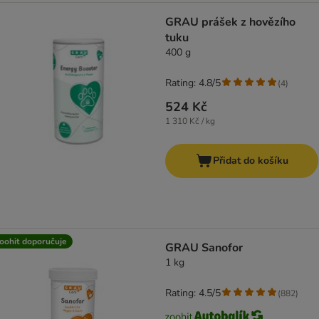
GRAU prášek z hovězího
tuku
400 g
Rating: 4.8/5
(
4
)
524 Kč
1 310 Kč / kg
Přidat do košíku
oohit doporučuje
GRAU Sanofor
1 kg
Rating: 4.5/5
(
882
)