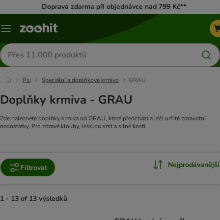
Doprava zdarma při objednávce nad 799 Kč**
Menu
Hledat
produkty
Psi
Speciální a doplňkové krmivo
GRAU
Doplňky krmiva - GRAU
Zde naleznete doplňky krmiva od GRAU, které předchází a léčí určité zdravotní
nedostatky. Pro zdravé klouby, lesklou srst a silné kosti.
Nejprodávanější
Filtrovat
1 - 13 of 13 výsledků
product items have been changed