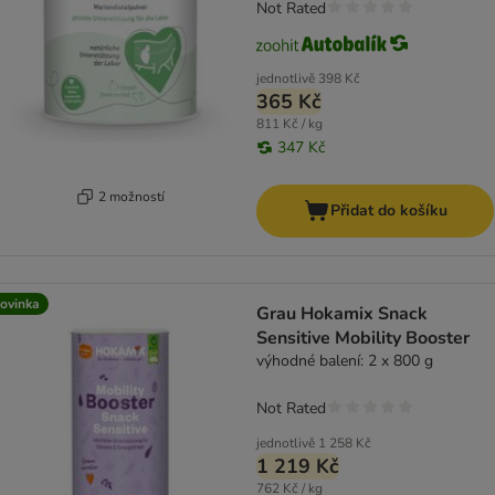
Not Rated
jednotlivě
398 Kč
365 Kč
811 Kč / kg
347 Kč
2 možností
Přidat do košíku
ovinka
Grau Hokamix Snack
Sensitive Mobility Booster
výhodné balení: 2 x 800 g
Not Rated
jednotlivě
1 258 Kč
1 219 Kč
762 Kč / kg