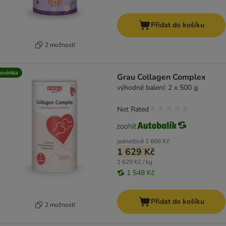
Přidat do košíku
2 možností
ovinka
Grau Collagen Complex
výhodné balení: 2 x 500 g
Not Rated
jednotlivě
1 668 Kč
1 629 Kč
1 629 Kč / kg
1 548 Kč
Přidat do košíku
2 možností