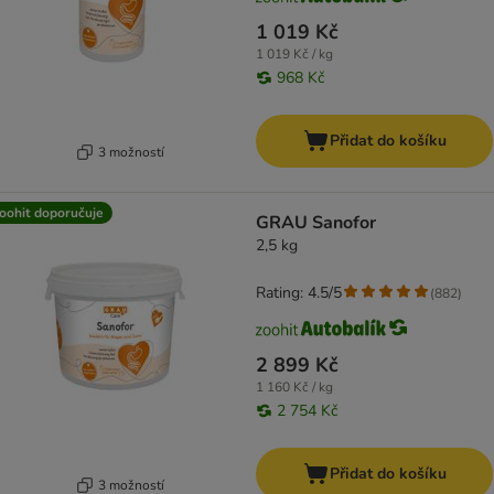
1 019 Kč
1 019 Kč / kg
968 Kč
Přidat do košíku
3 možností
oohit doporučuje
GRAU Sanofor
2,5 kg
Rating: 4.5/5
(
882
)
2 899 Kč
1 160 Kč / kg
2 754 Kč
Přidat do košíku
3 možností