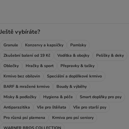
Ještě vybíráte?
Granule
Konzervy a kapsičky
Pamlsky
Zkušební balení od 19 Kč
Vodítka & obojky
Pelíšky & deky
Oblečky
Hračky & sport
Přepravky & tašky
Krmivo bez obilovin
Speciální a doplňkové krmivo
BARF & mražené krmivo
Boudy & výběhy
Misky & podložky
Hygiena & péče
Smart doplňky pro psy
Antiparazitika
Vše pro štěňata
Vše pro starší psy
Pro různá psí plemena
Krmiva pro psí seniory
WARNER BROS COLLECTION