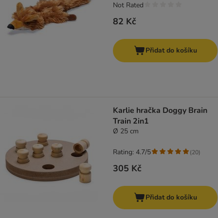
Not Rated
82 Kč
Přidat do košíku
Karlie hračka Doggy Brain
Train 2in1
Ø 25 cm
Rating: 4.7/5
(
20
)
305 Kč
Přidat do košíku