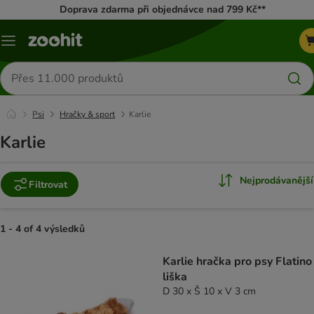
Doprava zdarma při objednávce nad 799 Kč**
Menu
Hledat
produkty
Psi
Hračky & sport
Karlie
Karlie
Nejprodávanější
Filtrovat
1 - 4 of 4 výsledků
product items have been changed
Karlie hračka pro psy Flatino
liška
D 30 x Š 10 x V 3 cm