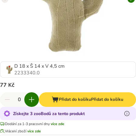
D 18 x Š 14 x V 4,5 cm
2233340.0
77 Kč
Přidat do košíku
Přidat do košíku
Získejte 3 zooBodů za tento produkt
Dodání za 1-3 pracovní dny
více zde
Vrácení zboží
více zde