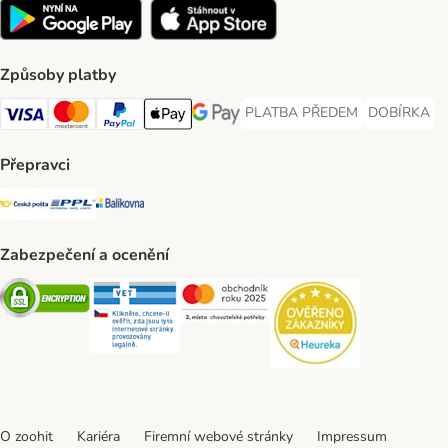
Způsoby platby
PLATBA PŘEDEM
DOBÍRKA
PLATBA PŘEDEM Payment Met
DOBÍRKA Pa
Visa Payment Method
Mastercard Payment Method
PayPal Payment Method
Apple pay Payment Method
GooglePay Payment Method
Přepravci
Česká pošta Shipping Method
PPL Shipping Method
Balíkovna Shipping Method
Zabezpečení a ocenění
Security
Security
Security
Security
O zoohit
Kariéra
Firemní webové stránky
Impressum