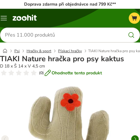
Doprava zdarma při objednávce nad 799 Kč**
Menu
Hledat
produkty
Psi
Hračky & sport
Pískací hračky
TIAKI Nature hračka pro psy ka
TIAKI Nature hračka pro psy kaktus
D 18 x Š 14 x V 4,5 cm
Ohodnoťte tento produkt
(
0
)