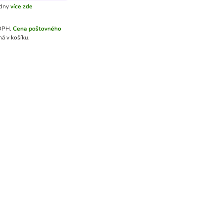
 dny
více zde
 DPH.
Cena poštovného
á v košíku.