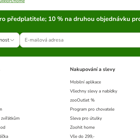
/support/home
ro předplatitele; 10 % na druhou objednávku pr
nost
s
Nakupování a slevy
Mobilní aplikace
Všechny slevy a nabídky
zooOutlet %
m
Program pro chovatele
 zvířátkům
Sleva pro útulky
hod
Zoohit home
líčka
Vše do 299,-