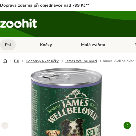
Doprava zdarma při objednávce nad 799 Kč**
Psi
Kočky
Malá zvířata
Otevřít menu: Psi
Otevřít menu: Kočky
Ote
Psi
Konzervy a kapsičky
James Wellbeloved
James Wellbeloved S