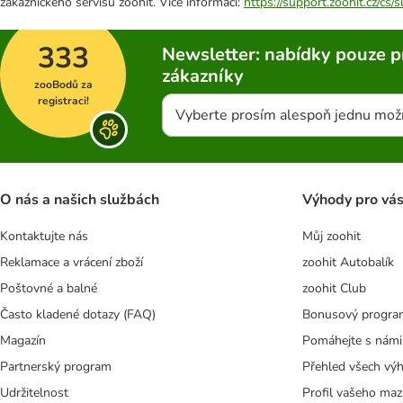
zákaznického servisu zoohit. Více informací:
https://support.zoohit.cz/cs
333
Newsletter: nabídky pouze p
zákazníky
zooBodů za
registraci!
Vyberte prosím alespoň jednu mož
O nás a našich službách
Výhody pro vá
Kontaktujte nás
Můj zoohit
Reklamace a vrácení zboží
zoohit Autobalík
Poštovné a balné
zoohit Club
Často kladené dotazy (FAQ)
Bonusový progra
Magazín
Pomáhejte s námi
Partnerský program
Přehled všech vý
Udržitelnost
Profil vašeho maz