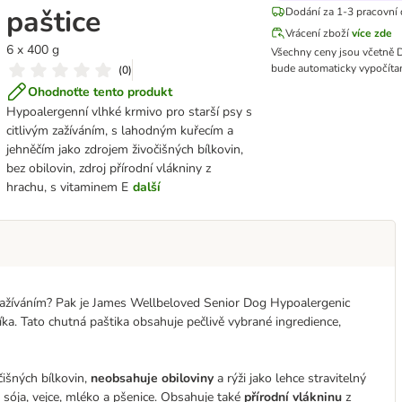
paštice
Dodání za 1-3 pracovní
Vrácení zboží
více zde
6 x 400 g
Všechny ceny jsou včetně
bude automaticky vypočítan
(
0
)
Ohodnoťte tento produkt
Hypoalergenní vlhké krmivo pro starší psy s
citlivým zažíváním, s lahodným kuřecím a
jehněčím jako zdrojem živočišných bílkovin,
bez obilovin, zdroj přírodní vlákniny z
hrachu, s vitaminem E
další
 zažíváním? Pak je James Wellbeloved Senior Dog Hypoalergenic
ka. Tato chutná paštika obsahuje pečlivě vybrané ingredience,
čišných bílkovin,
neobsahuje obiloviny
a rýži jako lehce stravitelný
, sója, vejce, mléko a pšenice. Obsahuje také
přírodní vlákninu
z