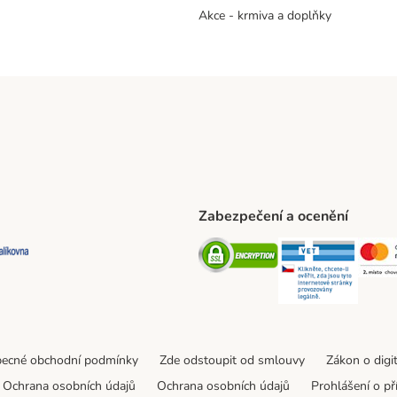
Akce - krmiva a doplňky
Zabezpečení a ocenění
ta Shipping Method
L Shipping Method
Balíkovna Shipping Method
Security
Securit
ecné obchodní podmínky
Zde odstoupit od smlouvy
Zákon o digi
Ochrana osobních údajů
Ochrana osobních údajů
Prohlášení o př