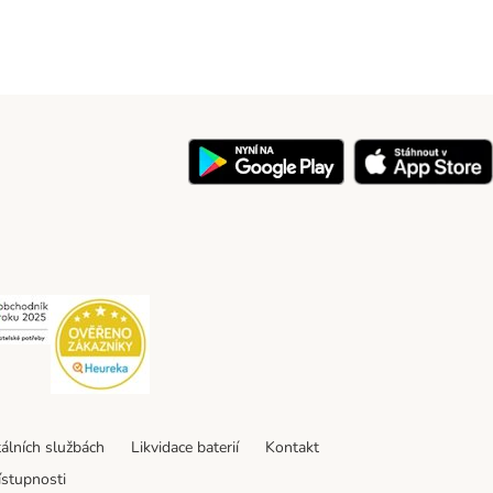
y
Security
Security
tálních službách
Likvidace baterií
Kontakt
ístupnosti