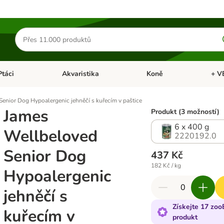
Hledat
produkty
Ptáci
Akvaristika
Koně
+ V
vřít menu: Malá zvířata
Otevřít menu: Ptáci
Otevřít menu: Akvaristika
Otevří
enior Dog Hypoalergenic jehněčí s kuřecím v paštice
James
Produkt (3 možností)
6 x 400 g
Wellbeloved
2220192.0
Senior Dog
437 Kč
182 Kč / kg
Hypoalergenic
jehněčí s
Získejte 17 zoo
kuřecím v
produkt