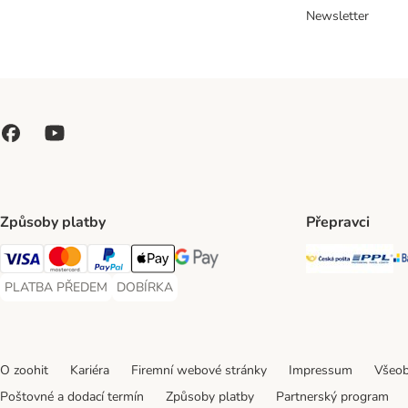
Newsletter
Způsoby platby
Přepravci
Česká poš
PP
Visa Payment Method
Mastercard Payment Method
PayPal Payment Method
Apple pay Payment Method
GooglePay Payment Method
PLATBA PŘEDEM
DOBÍRKA
PLATBA PŘEDEM Payment Method
DOBÍRKA Payment Method
O zoohit
Kariéra
Firemní webové stránky
Impressum
Všeob
Poštovné a dodací termín
Způsoby platby
Partnerský program