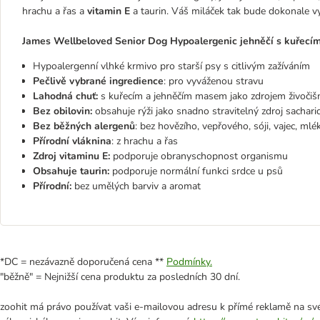
hrachu a řas a
vitamin E
a taurin. Váš miláček tak bude dokonale v
James Wellbeloved Senior Dog Hypoalergenic jehněčí s kuřecím 
Hypoalergenní vlhké krmivo pro starší psy s citlivým zažíváním
Pečlivě vybrané ingredience
: pro vyváženou stravu
Lahodná chuť:
s kuřecím a jehněčím masem jako zdrojem živočišn
Bez obilovin:
obsahuje rýži jako snadno stravitelný zdroj sachari
Bez běžných alergenů
: bez hovězího, vepřového, sóji, vajec, mlé
Přírodní vláknina
: z hrachu a řas
Zdroj vitaminu E:
podporuje obranyschopnost organismu
Obsahuje taurin:
podporuje normální funkci srdce u psů
Přírodní:
bez umělých barviv a aromat
*DC = nezávazně doporučená cena **
Podmínky.
"běžně" = Nejnižší cena produktu za posledních 30 dní.
zoohit má právo používat vaši e-mailovou adresu k přímé reklamě na své