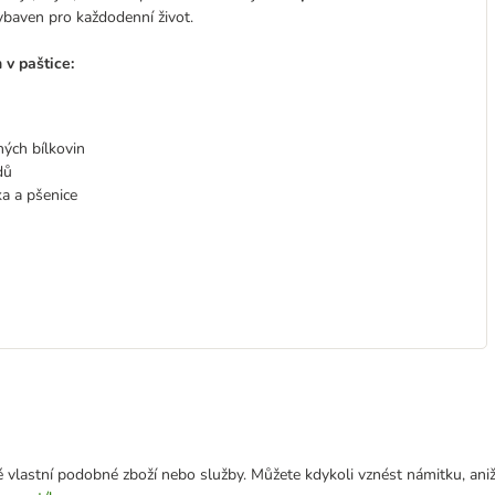
ybaven pro každodenní život.
v paštice:
ých bílkovin
dů
ka a pšenice
 vlastní podobné zboží nebo služby. Můžete kdykoli vznést námitku, aniž