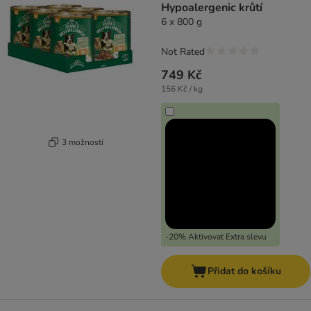
Hypoalergenic krůtí
6 x 800 g
Not Rated
749 Kč
156 Kč / kg
3 možností
-20% Aktivovat Extra slevu
Přidat do košíku