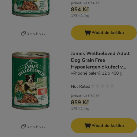
jednotlivě
874 Kč
854 Kč
178 Kč / kg
Přidat do košíku
3 možností
James Wellbeloved Adult
Dog Grain Free
Hypoalergenic kuřecí v
paštice
výhodné balení: 12 x 400 g
Not Rated
jednotlivě
878 Kč
859 Kč
179 Kč / kg
Přidat do košíku
3 možností