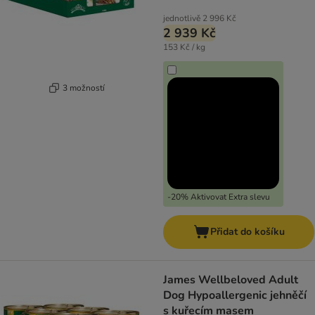
jednotlivě
2 996 Kč
2 939 Kč
153 Kč / kg
3 možností
-20% Aktivovat Extra slevu
Přidat do košíku
James Wellbeloved Adult
Dog Hypoallergenic jehněčí
s kuřecím masem