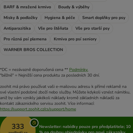
BARF & mražené krmivo
Boudy & výběhy
Misky & podložky
Hygiena & péče
Smart doplňky pro psy
Antiparazitika
Vše pro štěňata
Vše pro starší psy
Pro různá psí plemena
Krmiva pro psí seniory
WARNER BROS COLLECTION
*DC = nezávazně doporučená cena **
Podmínky.
"běžně" = Nejnižší cena produktu za posledních 30 dní.
zoohit má právo používat vaši e-mailovou adresu k přímé reklamě na
své vlastní podobné zboží nebo služby. Můžete kdykoli vznést námitku,
aniž by vám vznikly jakékoli náklady kromě základních nákladů za
kontakt zákaznického servisu zoohit. Více informací:
https://support.zoohit.cz/cs/support/home
333
Newsletter: nabídky pouze pro předplatitele; 10
% na druhou objednávku pro nové zákazníky
zooBodů za