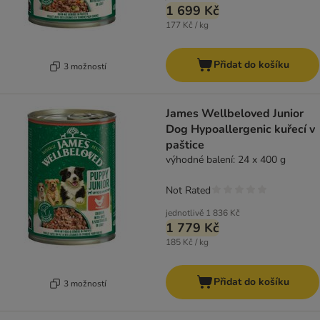
1 699 Kč
177 Kč / kg
Přidat do košíku
3 možností
James Wellbeloved Junior
Dog Hypoallergenic kuřecí v
paštice
výhodné balení: 24 x 400 g
Not Rated
jednotlivě
1 836 Kč
1 779 Kč
185 Kč / kg
Přidat do košíku
3 možností