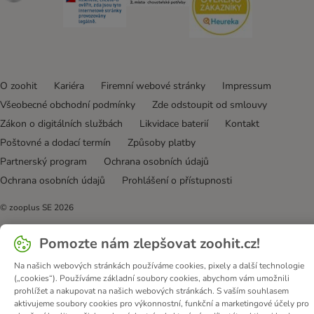
O zoohit
Kariéra
Firemní webové stránky
Impressum
Všeobecné obchodní podmínky
Zde odstoupit od smlouvy
Zákon o digitálních službách
Likvidace baterií
Kontakt
Poštovné a dodací termín
Způsoby platby
Partnerský program
Ochrana osobních údajů
Ochrana osobních údajů
Prohlášení o přístupnosti
© zooplus SE
2026
Pomozte nám zlepšovat zoohit.cz!
Na našich webových stránkách používáme cookies, pixely a další technologie
(„cookies“). Používáme základní soubory cookies, abychom vám umožnili
prohlížet a nakupovat na našich webových stránkách. S vaším souhlasem
aktivujeme soubory cookies pro výkonnostní, funkční a marketingové účely pro