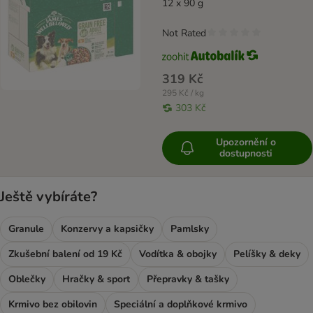
12 x 90 g
Not Rated
319 Kč
295 Kč / kg
303 Kč
Upozornění o
dostupnosti
Ještě vybíráte?
Granule
Konzervy a kapsičky
Pamlsky
Zkušební balení od 19 Kč
Vodítka & obojky
Pelíšky & deky
Oblečky
Hračky & sport
Přepravky & tašky
Krmivo bez obilovin
Speciální a doplňkové krmivo