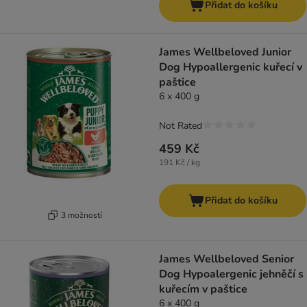
Přidat do košíku
James Wellbeloved Junior
Dog Hypoallergenic kuřecí v
paštice
6 x 400 g
Not Rated
459 Kč
191 Kč / kg
Přidat do košíku
3 možností
James Wellbeloved Senior
Dog Hypoalergenic jehněčí s
kuřecím v paštice
6 x 400 g