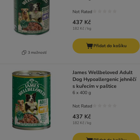
Not Rated
437 Kč
182 Kč / kg
Přidat do košíku
3 možností
James Wellbeloved Adult
Dog Hypoallergenic jehněčí
s kuřecím v paštice
6 x 400 g
Not Rated
437 Kč
182 Kč / kg