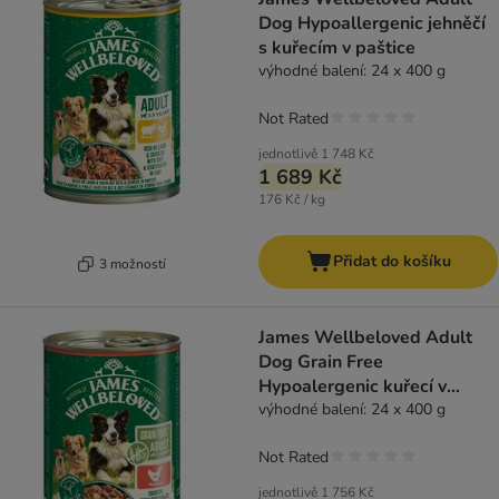
Dog Hypoallergenic jehněčí
s kuřecím v paštice
výhodné balení: 24 x 400 g
Not Rated
jednotlivě
1 748 Kč
1 689 Kč
176 Kč / kg
Přidat do košíku
3 možností
James Wellbeloved Adult
Dog Grain Free
Hypoalergenic kuřecí v
paštice
výhodné balení: 24 x 400 g
Not Rated
jednotlivě
1 756 Kč