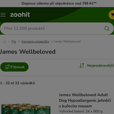
Doprava zdarma při objednávce nad 799 Kč**
Menu
Hledat
produkty
Psi
Konzervy a kapsičky
James Wellbeloved
James Wellbeloved
Nejprodávanější
Filtrovat
1 - 22 of 22 výsledků
product items have been changed
James Wellbeloved Adult
Dog Hypoallergenic jehněčí
s kuřecím masem
Výhodné balení: 24 x 800 g