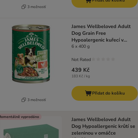
Přidat do košíku
3 možností
James Wellbeloved Adult
Dog Grain Free
Hypoalergenic kuřecí v
paštice
6 x 400 g
Not Rated
439 Kč
183 Kč / kg
Přidat do košíku
3 možností
omentálně vyprodáno
James Wellbeloved Adult
Dog Hypoallergenic krůtí se
zeleninou v omáčce