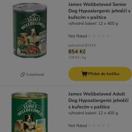
James Wellbeloved Senior
Dog Hypoalergenic jehněčí s
kuřecím v paštice
výhodné balení: 12 x 400 g
Not Rated
jednotlivě
874 Kč
854 Kč
178 Kč / kg
Přidat do košíku
3 možností
James Wellbeloved Adult
Dog Hypoallergenic jehněčí
s kuřecím v paštice
výhodné balení: 12 x 400 g
Not Rated