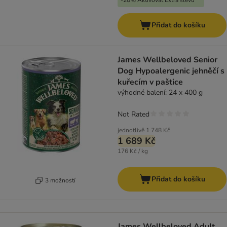
-20% Aktivovat Extra slevu
Přidat do košíku
James Wellbeloved Senior
Dog Hypoalergenic jehněčí s
kuřecím v paštice
výhodné balení: 24 x 400 g
Not Rated
jednotlivě
1 748 Kč
1 689 Kč
176 Kč / kg
Přidat do košíku
3 možností
James Wellbeloved Adult