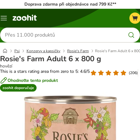
Doprava zdarma při objednávce nad 799 Kč**
Menu
Hledat
produkty
Psi
Konzervy a kapsičky
Rosie's Farm
Rosie's Farm Adult 6 x 80
Rosie's Farm Adult 6 x 800 g
hovězí
This is a stars rating area from zero to 5: 4.6/5
(
206
)
Ohodnoťte tento produkt
zoohit doporučuje