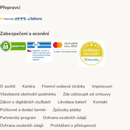
Přepravci
Česká pošta Shipping Method
PPL Shipping Method
Balíkovna Shipping Method
Zabezpečení a ocenění
Security
Security
Security
Security
O zoohit
Kariéra
Firemní webové stránky
Impressum
Všeobecné obchodní podmínky
Zde odstoupit od smlouvy
Zákon o digitálních službách
Likvidace baterií
Kontakt
Poštovné a dodací termín
Způsoby platby
Partnerský program
Ochrana osobních údajů
Ochrana osobních údajů
Prohlášení o přístupnosti