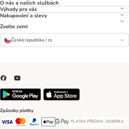
O nás a našich službách
Výhody pro vás
Nakupování a slevy
Zvolte zemi
Česká republika / cs
Způsoby platby
PLATBA PŘEDEM
DOBÍRKA
PLATBA PŘEDEM Payment Met
DOBÍRKA Pa
Visa Payment Method
Mastercard Payment Method
PayPal Payment Method
Apple pay Payment Method
GooglePay Payment Method