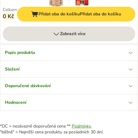
Celkem
Přidat oba do košíku
Přidat oba do košíku
0 Kč
Zobrazit více
Popis produktu
Složení
Doporučené dávkování
Hodnocení
*DC = nezávazně doporučená cena **
Podmínky.
"běžně" = Nejnižší cena produktu za posledních 30 dní.