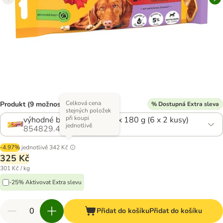
Celková cena
Produkt (9 možností)
% Dostupná Extra sleva
stejných položek
při koupi
výhodné balení medium 6 x 180 g (6 x 2 kusy)
jednotlivě
854829.4
-4.97%
jednotlivě
342 Kč
325 Kč
301 Kč / kg
-25% Aktivovat Extra slevu
Přidat do košíku
Přidat do košíku