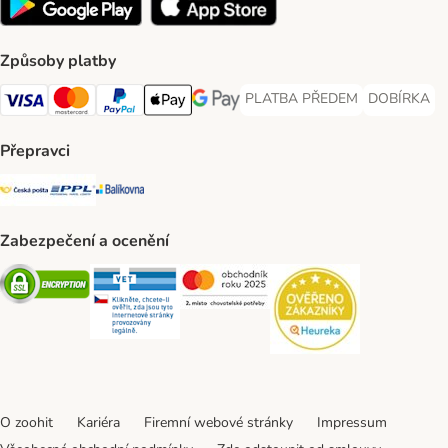
Způsoby platby
PLATBA PŘEDEM
DOBÍRKA
PLATBA PŘEDEM Payment Met
DOBÍRKA Pa
Visa Payment Method
Mastercard Payment Method
PayPal Payment Method
Apple pay Payment Method
GooglePay Payment Method
Přepravci
Česká pošta Shipping Method
PPL Shipping Method
Balíkovna Shipping Method
Zabezpečení a ocenění
Security
Security
Security
Security
O zoohit
Kariéra
Firemní webové stránky
Impressum