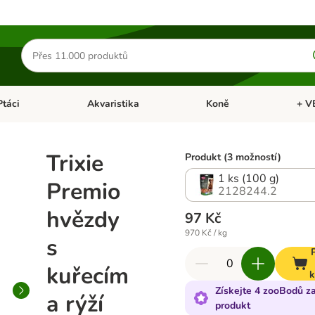
Hledat
produkty
Ptáci
Akvaristika
Koně
+ V
vřít menu: Malá zvířata
Otevřít menu: Ptáci
Otevřít menu: Akvaristika
Otevří
Trixie
Produkt (3 možností)
1 ks (100 g)
Premio
2128244.2
hvězdy
97 Kč
970 Kč / kg
s
kuřecím
k
Získejte 4 zooBodů za
a rýží
produkt