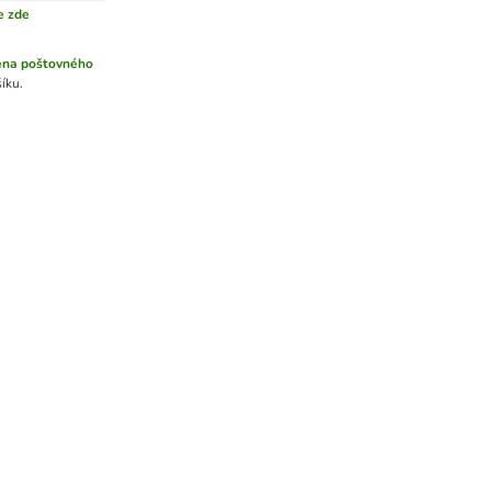
e zde
ena poštovného
íku.