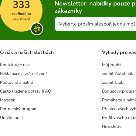
333
Newsletter: nabídky pouze p
zákazníky
zooBodů za
registraci!
Vyberte prosím alespoň jednu mož
O nás a našich službách
Výhody pro vá
Kontaktujte nás
Můj zoohit
Reklamace a vrácení zboží
zoohit Autobalík
Poštovné a balné
zoohit Club
Často kladené dotazy (FAQ)
Bonusový progra
Magazín
Pomáhejte s námi
Partnerský program
Přehled všech vý
Udržitelnost
Profil vašeho maz
Newsletter