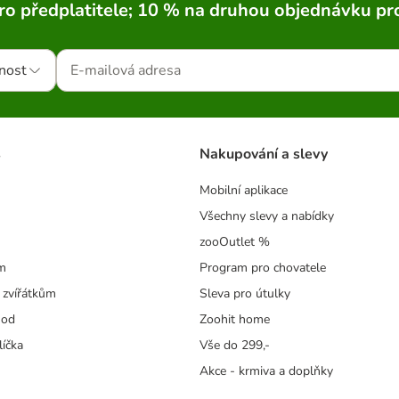
ro předplatitele; 10 % na druhou objednávku pr
nost
s
Nakupování a slevy
Mobilní aplikace
Všechny slevy a nabídky
zooOutlet %
m
Program pro chovatele
 zvířátkům
Sleva pro útulky
hod
Zoohit home
líčka
Vše do 299,-
Akce - krmiva a doplňky