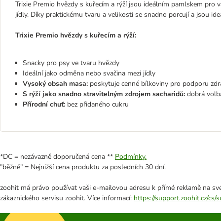
Trixie Premio hvězdy s kuřecím a rýží jsou ideálním pamlskem pro
jídly. Díky praktickému tvaru a velikosti se snadno porcují a jsou ide
Trixie Premio hvězdy s kuřecím a rýží:
Snacky pro psy ve tvaru hvězdy
Ideální jako odměna nebo svačina mezi jídly
Vysoký obsah masa:
poskytuje cenné bílkoviny pro podporu zdr
S rýží jako snadno stravitelným zdrojem sacharidů:
dobrá volba
Přírodní chuť:
bez přidaného cukru
*DC = nezávazně doporučená cena **
Podmínky.
"běžně" = Nejnižší cena produktu za posledních 30 dní.
zoohit má právo používat vaši e-mailovou adresu k přímé reklamě na své
zákaznického servisu zoohit. Více informací:
https://support.zoohit.cz/cs