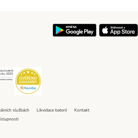
y
Security
Security
tálních službách
Likvidace baterií
Kontakt
ístupnosti