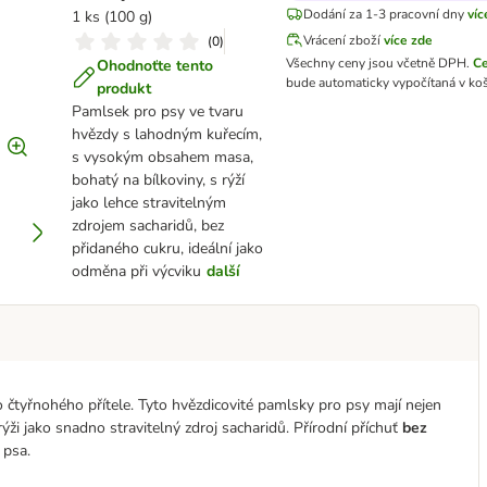
Dodání za 1-3 pracovní dny
víc
1 ks (100 g)
Vrácení zboží
více zde
(
0
)
Všechny ceny jsou včetně DPH.
C
Ohodnoťte tento
bude automaticky vypočítaná v koš
produkt
Pamlsek pro psy ve tvaru
hvězdy s lahodným kuřecím,
s vysokým obsahem masa,
bohatý na bílkoviny, s rýží
jako lehce stravitelným
zdrojem sacharidů, bez
přidaného cukru, ideální jako
odměna při výcviku
další
o čtyřnohého přítele. Tyto hvězdicovité pamlsky pro psy mají nejen
ýži jako snadno stravitelný zdroj sacharidů. Přírodní příchuť
bez
 psa.