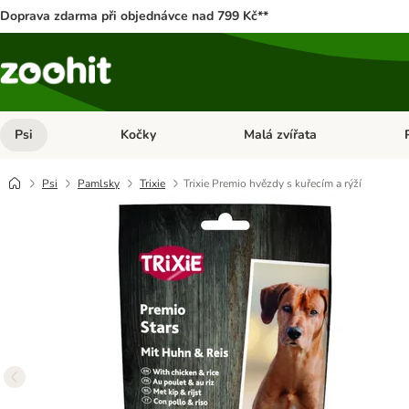
Doprava zdarma při objednávce nad 799 Kč**
Psi
Kočky
Malá zvířata
Otevřít menu: Psi
Otevřít menu: Kočky
Ote
Psi
Pamlsky
Trixie
Trixie Premio hvězdy s kuřecím a rýží