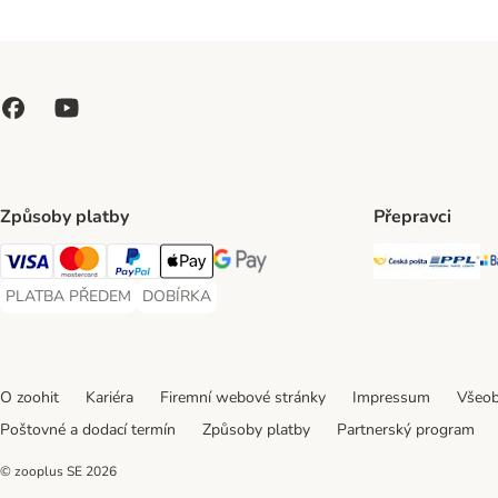
Způsoby platby
Přepravci
Česká poš
PP
Visa Payment Method
Mastercard Payment Method
PayPal Payment Method
Apple pay Payment Method
GooglePay Payment Method
PLATBA PŘEDEM
DOBÍRKA
PLATBA PŘEDEM Payment Method
DOBÍRKA Payment Method
O zoohit
Kariéra
Firemní webové stránky
Impressum
Všeob
Poštovné a dodací termín
Způsoby platby
Partnerský program
© zooplus SE
2026