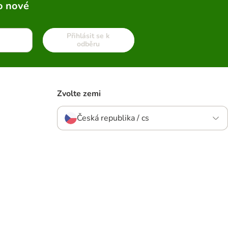
o nové
Přihlásit se k
odběru
Zvolte zemi
Česká republika / cs