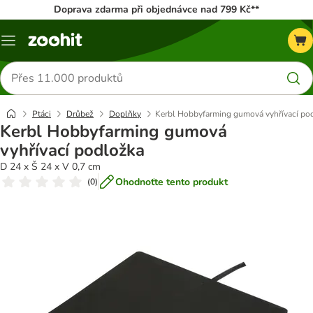
Doprava zdarma při objednávce nad 799 Kč**
Menu
Hledat
produkty
Ptáci
Drůbež
Doplňky
Kerbl Hobbyfarming gumová vyhřívací po
Kerbl Hobbyfarming gumová
vyhřívací podložka
D 24 x Š 24 x V 0,7 cm
Ohodnoťte tento produkt
(
0
)