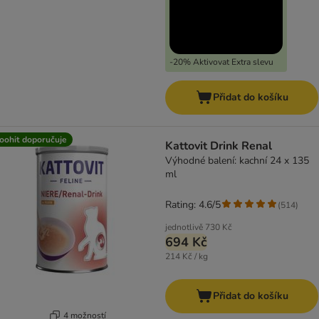
-20% Aktivovat Extra slevu
Přidat do košíku
oohit doporučuje
Kattovit Drink Renal
Výhodné balení: kachní 24 x 135
ml
Rating: 4.6/5
(
514
)
jednotlivě
730 Kč
694 Kč
214 Kč / kg
Přidat do košíku
4 možností