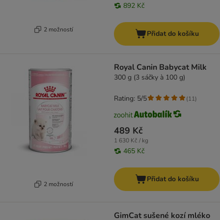
892 Kč
2 možností
Přidat do košíku
Royal Canin Babycat Milk
300 g (3 sáčky à 100 g)
Rating: 5/5
(
11
)
489 Kč
1 630 Kč / kg
465 Kč
Přidat do košíku
2 možností
GimCat sušené kozí mléko