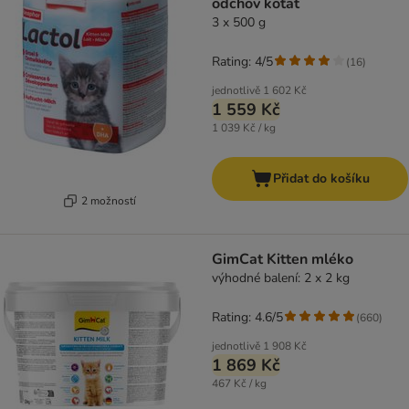
odchov koťat
3 x 500 g
Rating: 4/5
(
16
)
jednotlivě
1 602 Kč
1 559 Kč
1 039 Kč / kg
Přidat do košíku
2 možností
GimCat Kitten mléko
výhodné balení: 2 x 2 kg
Rating: 4.6/5
(
660
)
jednotlivě
1 908 Kč
1 869 Kč
467 Kč / kg