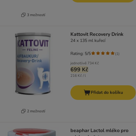
3 možností
Kattovit Recovery Drink
24 x 135 ml kuřecí
Rating: 5/5
(
1
)
jednotlivě
734 Kč
699 Kč
216 Kč / l
Přidat do košíku
2 možností
beaphar Lactol mléko pro