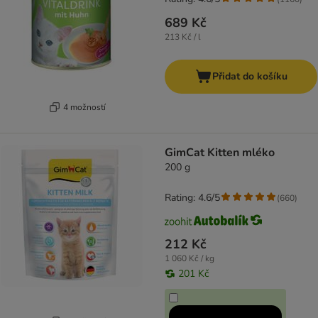
689 Kč
213 Kč / l
Přidat do košíku
4 možností
GimCat Kitten mléko
200 g
Rating: 4.6/5
(
660
)
212 Kč
1 060 Kč / kg
201 Kč