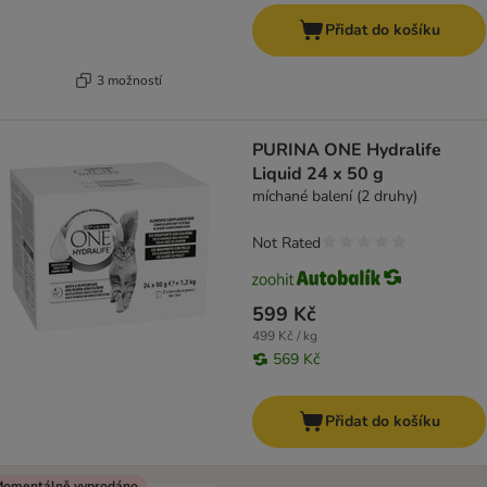
Přidat do košíku
3 možností
PURINA ONE Hydralife
Liquid 24 x 50 g
míchané balení (2 druhy)
Not Rated
599 Kč
499 Kč / kg
569 Kč
Přidat do košíku
omentálně vyprodáno