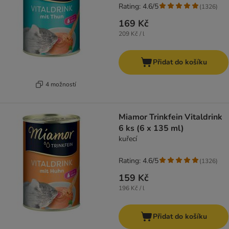
Rating: 4.6/5
(
1326
)
169 Kč
209 Kč / l
Přidat do košíku
4 možností
Miamor Trinkfein Vitaldrink
6 ks (6 x 135 ml)
kuřecí
Rating: 4.6/5
(
1326
)
159 Kč
196 Kč / l
Přidat do košíku