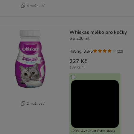
4 možností
Whiskas mléko pro kočky
6 x 200 ml
Rating: 3.9/5
(
22
)
227 Kč
189 Kč / l
2 možností
-20% Aktivovat Extra slevu