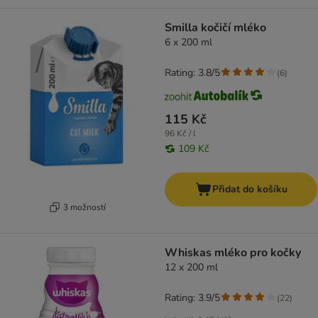
Smilla kočičí mléko
6 x 200 ml
Rating: 3.8/5
(
6
)
115 Kč
96 Kč / l
109 Kč
Přidat do košíku
3 možností
Whiskas mléko pro kočky
12 x 200 ml
Rating: 3.9/5
(
22
)