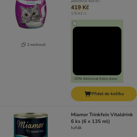
jednotlivě
454 Kč
419 Kč
175 Kč / l
2 možností
-20% Aktivovat Extra slevu
Přidat do košíku
Miamor Trinkfein Vitaldrink
6 ks (6 x 135 ml)
tuňák