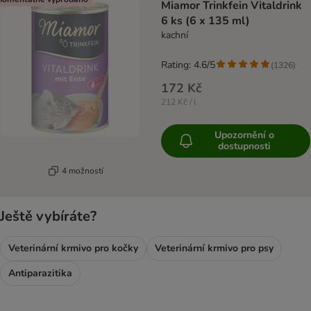
Miamor Trinkfein Vitaldrink
6 ks (6 x 135 ml)
kachní
Rating: 4.6/5
(
1326
)
172 Kč
212 Kč / l
Upozornění o
dostupnosti
4 možností
Ještě vybíráte?
Veterinární krmivo pro kočky
Veterinární krmivo pro psy
Antiparazitika