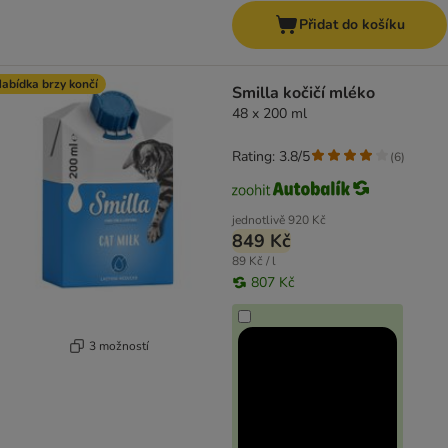
Přidat do košíku
abídka brzy končí
Smilla kočičí mléko
48 x 200 ml
Rating: 3.8/5
(
6
)
jednotlivě
920 Kč
849 Kč
89 Kč / l
807 Kč
3 možností