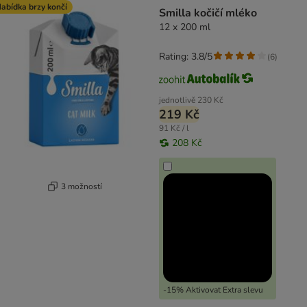
product items have been changed
abídka brzy končí
Smilla kočičí mléko
12 x 200 ml
Rating: 3.8/5
(
6
)
jednotlivě
230 Kč
219 Kč
91 Kč / l
208 Kč
3 možností
-15% Aktivovat Extra slevu