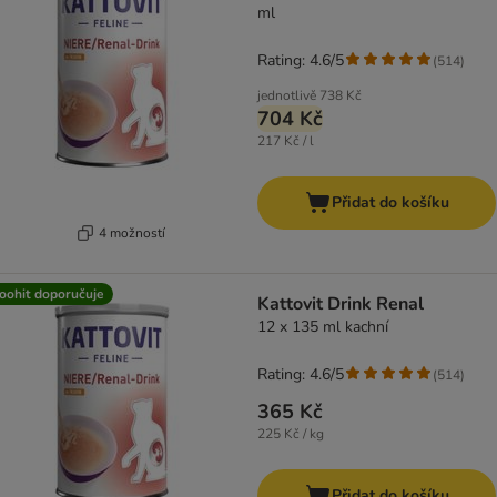
ml
Rating: 4.6/5
(
514
)
jednotlivě
738 Kč
704 Kč
217 Kč / l
Přidat do košíku
4 možností
oohit doporučuje
Kattovit Drink Renal
12 x 135 ml kachní
Rating: 4.6/5
(
514
)
365 Kč
225 Kč / kg
Přidat do košíku