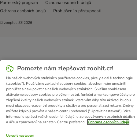
Partnerský program
Ochrana osobních údajů
Ochrana osobních údajů
Prohlášení o přístupnosti
© zooplus SE
2026
Pomozte nám zlepšovat zoohit.cz!
Na našich webových stránkách používáme cookies, pixely a další technologie
(„cookies“). Používáme základní soubory cookies, abychom vám umožnili
prohlížet a nakupovat na našich webových stránkách. S vaším souhlasem
aktivujeme soubory cookies pro výkonnostní, funkční a marketingové účely pro
zlepšení kvality našich webových stránek, které vám díky této aktivaci budou
moci ukazovat relevantní produkty a služby a pro personalizaci reklam. Změny
můžete kdykoli provést v našem centru preferencí ("Upravit nastavení"). Více
informací o správci vašich osobních údajů, o zpracovávaných osobních údajích
a účelu zpracování naleznete v Centru preferencí
Ochrana osobních údajů
Upravit nastavení