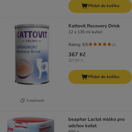
Přidat do košíku
Kattovit Recovery Drink
12 x 135 ml kuřecí
Rating: 5/5
(
1
)
367 Kč
227 Kč / l
Přidat do košíku
2 možností
beaphar Lactol mléko pro
odchov koťat
500 g