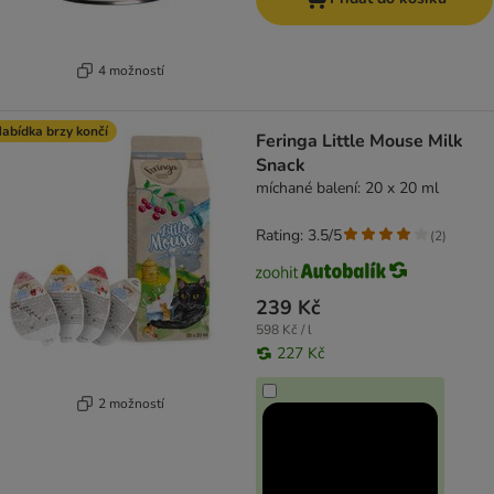
4 možností
abídka brzy končí
Feringa Little Mouse Milk
Snack
míchané balení: 20 x 20 ml
Rating: 3.5/5
(
2
)
239 Kč
598 Kč / l
227 Kč
2 možností