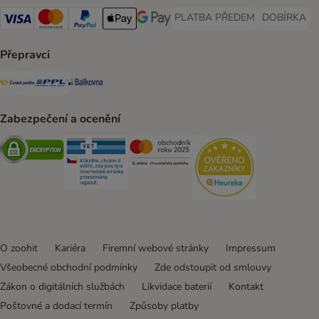
PLATBA PŘEDEM
DOBÍRKA
PLATBA PŘEDEM Payment Met
DOBÍRKA Pa
Visa Payment Method
Mastercard Payment Method
PayPal Payment Method
Apple pay Payment Method
GooglePay Payment Method
Přepravci
Česká pošta Shipping Method
PPL Shipping Method
Balíkovna Shipping Method
Zabezpečení a ocenění
Security
Security
Security
Security
O zoohit
Kariéra
Firemní webové stránky
Impressum
Všeobecné obchodní podmínky
Zde odstoupit od smlouvy
Zákon o digitálních službách
Likvidace baterií
Kontakt
Poštovné a dodací termín
Způsoby platby