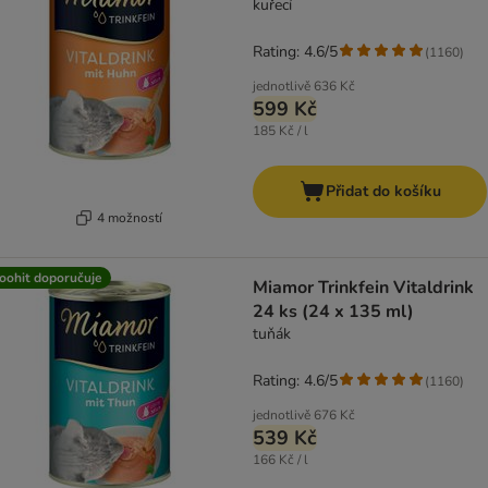
kuřecí
Rating: 4.6/5
(
1160
)
jednotlivě
636 Kč
599 Kč
185 Kč / l
Přidat do košíku
4 možností
oohit doporučuje
Miamor Trinkfein Vitaldrink
24 ks (24 x 135 ml)
tuňák
Rating: 4.6/5
(
1160
)
jednotlivě
676 Kč
539 Kč
166 Kč / l