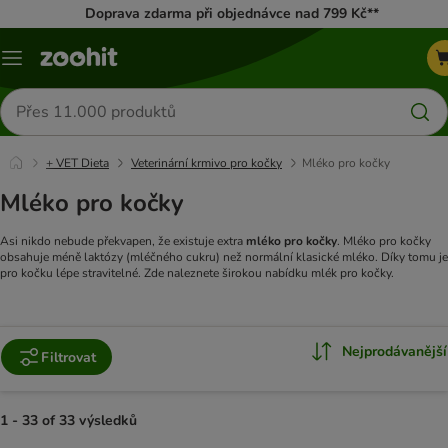
Doprava zdarma při objednávce nad 799 Kč**
Menu
Hledat
produkty
+ VET Dieta
Veterinární krmivo pro kočky
Mléko pro kočky
Mléko pro kočky
Asi nikdo nebude překvapen, že existuje extra
mléko pro kočky
. Mléko pro kočky
obsahuje méně laktózy (mléčného cukru) než normální klasické mléko. Díky tomu je
pro kočku lépe stravitelné. Zde naleznete širokou nabídku mlék pro kočky.
Nejprodávanější
Filtrovat
1 - 33 of 33 výsledků