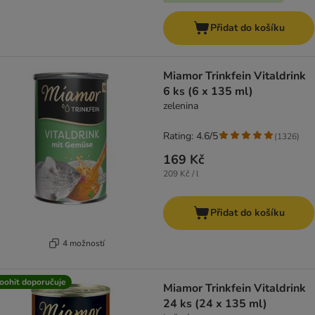
Přidat do košíku
Miamor Trinkfein Vitaldrink
6 ks (6 x 135 ml)
zelenina
Rating: 4.6/5
(
1326
)
169 Kč
209 Kč / l
Přidat do košíku
4 možností
oohit doporučuje
Miamor Trinkfein Vitaldrink
24 ks (24 x 135 ml)