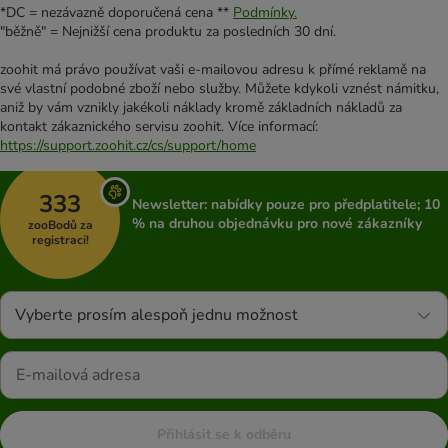
*DC = nezávazně doporučená cena **
Podmínky.
"běžně" = Nejnižší cena produktu za posledních 30 dní.
zoohit má právo používat vaši e-mailovou adresu k přímé reklamě na
své vlastní podobné zboží nebo služby. Můžete kdykoli vznést námitku,
aniž by vám vznikly jakékoli náklady kromě základních nákladů za
kontakt zákaznického servisu zoohit. Více informací:
https://support.zoohit.cz/cs/support/home
333
Newsletter: nabídky pouze pro předplatitele; 10
% na druhou objednávku pro nové zákazníky
zooBodů za
registraci!
Vyberte prosím alespoň jednu možnost
Přihlásit se k odběru