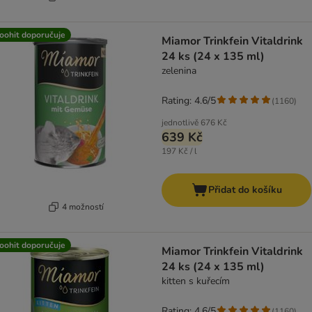
oohit doporučuje
Miamor Trinkfein Vitaldrink
24 ks (24 x 135 ml)
zelenina
Rating: 4.6/5
(
1160
)
jednotlivě
676 Kč
639 Kč
197 Kč / l
Přidat do košíku
4 možností
oohit doporučuje
Miamor Trinkfein Vitaldrink
24 ks (24 x 135 ml)
kitten s kuřecím
Rating: 4.6/5
(
1160
)