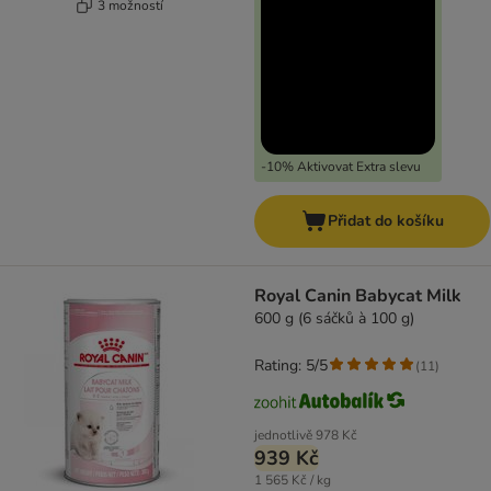
3 možností
-10% Aktivovat Extra slevu
Přidat do košíku
Royal Canin Babycat Milk
600 g (6 sáčků à 100 g)
Rating: 5/5
(
11
)
jednotlivě
978 Kč
939 Kč
1 565 Kč / kg