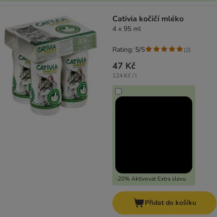
Cativia kočičí mléko
4 x 95 ml
Rating: 5/5
(
2
)
47 Kč
124 Kč / l
-20% Aktivovat Extra slevu
Přidat do košíku