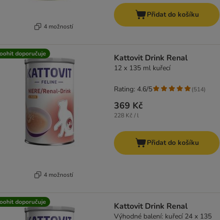
Přidat do košíku
4 možností
oohit doporučuje
Kattovit Drink Renal
12 x 135 ml kuřecí
Rating: 4.6/5
(
514
)
369 Kč
228 Kč / l
Přidat do košíku
4 možností
oohit doporučuje
Kattovit Drink Renal
Výhodné balení: kuřecí 24 x 135