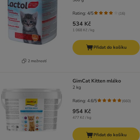
Rating: 4/5
(
16
)
534 Kč
1 068 Kč / kg
Přidat do košíku
2 možností
GimCat Kitten mléko
2 kg
Rating: 4.6/5
(
660
)
954 Kč
477 Kč / kg
Přidat do košíku