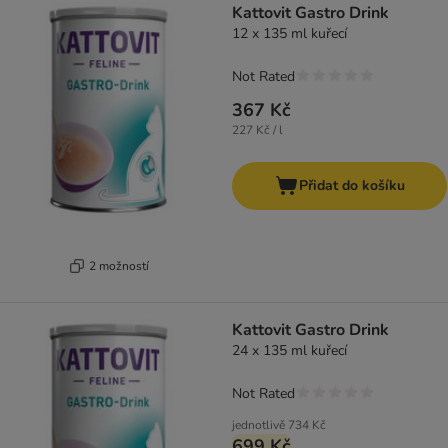
Kattovit Gastro Drink
12 x 135 ml kuřecí
Not Rated
367 Kč
227 Kč / l
Přidat do košíku
2 možností
Kattovit Gastro Drink
24 x 135 ml kuřecí
Not Rated
jednotlivě
734 Kč
699 Kč