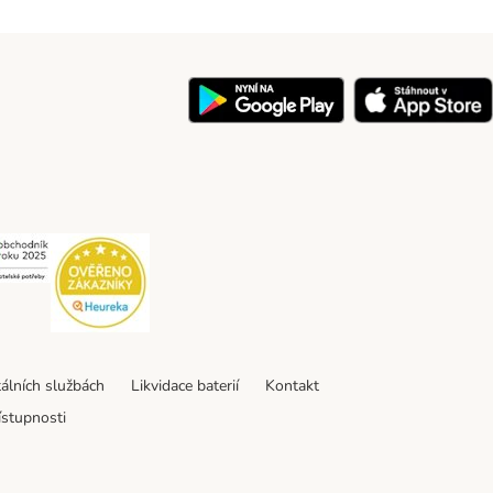
y
Security
Security
tálních službách
Likvidace baterií
Kontakt
ístupnosti