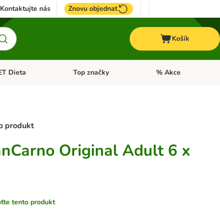
Kontaktujte nás
Znovu objednat
Košík
ET Dieta
Top značky
% Akce
t menu: Koně
Otevřít menu: + VET Dieta
Otevřít menu: Top znač
ro produkt
Carno Original Adult 6 x
te tento produkt