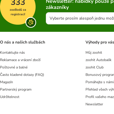
333
Newsletter: nabídky pouze p
zákazníky
zooBodů za
registraci!
Vyberte prosím alespoň jednu mož
O nás a našich službách
Výhody pro vá
Kontaktujte nás
Můj zoohit
Reklamace a vrácení zboží
zoohit Autobalík
Poštovné a balné
zoohit Club
Často kladené dotazy (FAQ)
Bonusový progra
Magazín
Pomáhejte s námi
Partnerský program
Přehled všech vý
Udržitelnost
Profil vašeho maz
Newsletter