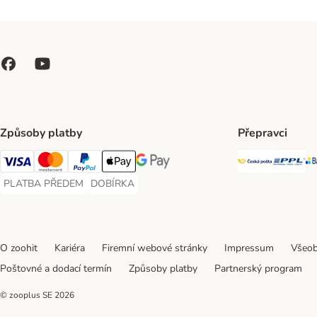
Způsoby platby
Přepravci
Česká poš
PP
Visa Payment Method
Mastercard Payment Method
PayPal Payment Method
Apple pay Payment Method
GooglePay Payment Method
PLATBA PŘEDEM
DOBÍRKA
PLATBA PŘEDEM Payment Method
DOBÍRKA Payment Method
O zoohit
Kariéra
Firemní webové stránky
Impressum
Všeob
Poštovné a dodací termín
Způsoby platby
Partnerský program
© zooplus SE
2026