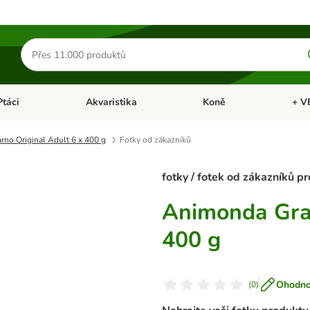
Hledat
produkty
Ptáci
Akvaristika
Koně
+ V
vřít menu: Malá zvířata
Otevřít menu: Ptáci
Otevřít menu: Akvaristika
Otevří
no Original Adult 6 x 400 g
Fotky od zákazníků
fotky / fotek od zákazníků p
Animonda Gran
400 g
Ohodnoť
(
0
)