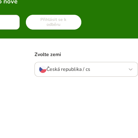
o nové
Přihlásit se k
odběru
Zvolte zemi
Česká republika / cs