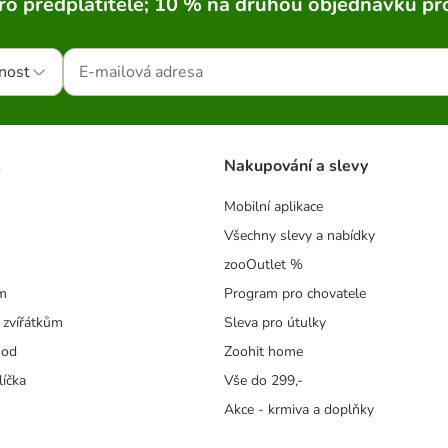
ro předplatitele; 10 % na druhou objednávku pr
nost
s
Nakupování a slevy
Mobilní aplikace
Všechny slevy a nabídky
zooOutlet %
m
Program pro chovatele
 zvířátkům
Sleva pro útulky
hod
Zoohit home
líčka
Vše do 299,-
Akce - krmiva a doplňky