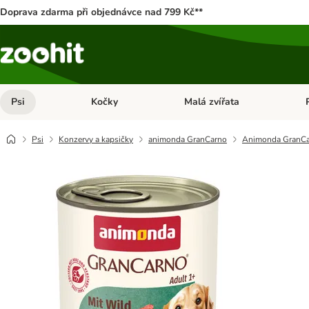
Doprava zdarma při objednávce nad 799 Kč**
Psi
Kočky
Malá zvířata
Otevřít menu: Psi
Otevřít menu: Kočky
Ote
Psi
Konzervy a kapsičky
animonda GranCarno
Animonda GranCar