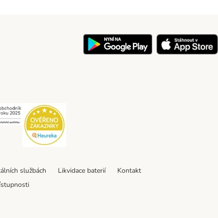
y
Security
Security
tálních službách
Likvidace baterií
Kontakt
ístupnosti