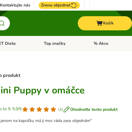
Kontaktujte nás
Znovu objednat
Košík
ET Dieta
Top značky
% Akce
t menu: Koně
Otevřít menu: + VET Dieta
Otevřít menu: Top znač
ro produkt
ini Puppy v omáčce
o to 5: 5.0/5
Ohodnoťte tento produkt
(
1
)
 jenom na kapsičku má ji moc ráda zase objednám"