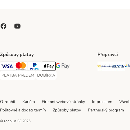
Způsoby platby
Přepravci
Česká poš
PP
Visa Payment Method
Mastercard Payment Method
PayPal Payment Method
Apple pay Payment Method
GooglePay Payment Method
PLATBA PŘEDEM
DOBÍRKA
PLATBA PŘEDEM Payment Method
DOBÍRKA Payment Method
O zoohit
Kariéra
Firemní webové stránky
Impressum
Všeob
Poštovné a dodací termín
Způsoby platby
Partnerský program
© zooplus SE
2026