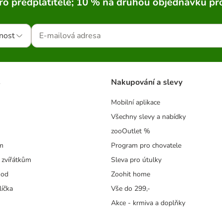
ro předplatitele; 10 % na druhou objednávku pr
nost
s
Nakupování a slevy
Mobilní aplikace
Všechny slevy a nabídky
zooOutlet %
m
Program pro chovatele
 zvířátkům
Sleva pro útulky
hod
Zoohit home
líčka
Vše do 299,-
Akce - krmiva a doplňky