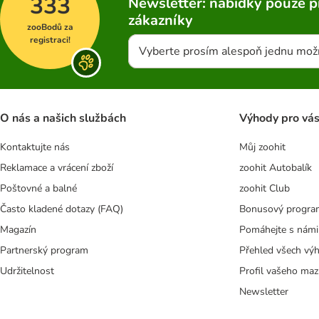
333
Newsletter: nabídky pouze p
zákazníky
zooBodů za
registraci!
Vyberte prosím alespoň jednu mož
O nás a našich službách
Výhody pro vá
Kontaktujte nás
Můj zoohit
Reklamace a vrácení zboží
zoohit Autobalík
Poštovné a balné
zoohit Club
Často kladené dotazy (FAQ)
Bonusový progra
Magazín
Pomáhejte s námi
Partnerský program
Přehled všech vý
Udržitelnost
Profil vašeho maz
Newsletter