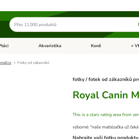
Hledat
produkty
Ptáci
Akvaristika
Koně
+ V
vřít menu: Malá zvířata
Otevřít menu: Ptáci
Otevřít menu: Akvaristika
Otevří
 omáčce
Fotky od zákazníků
fotky / fotek od zákazníků p
Royal Canin M
This is a stars rating area from zer
výborné: "naše maltézačka už čeká
Nahrajte vaši fotku produktu