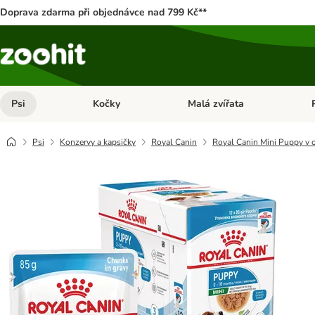
Doprava zdarma při objednávce nad 799 Kč**
Psi
Kočky
Malá zvířata
Otevřít menu: Psi
Otevřít menu: Kočky
Ote
Psi
Konzervy a kapsičky
Royal Canin
Royal Canin Mini Puppy v