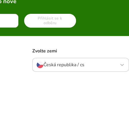
o nové
Přihlásit se k
odběru
Zvolte zemi
Česká republika / cs