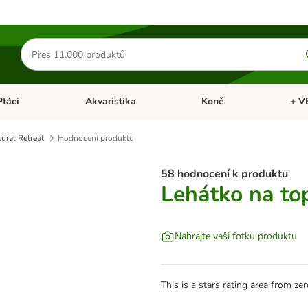
Hledat
produkty
Ptáci
Akvaristika
Koně
+ V
vřít menu: Malá zvířata
Otevřít menu: Ptáci
Otevřít menu: Akvaristika
Otevří
ural Retreat
Hodnocení produktu
58 hodnocení k produktu
Lehátko na to
Nahrajte vaši fotku produktu
This is a stars rating area from zer