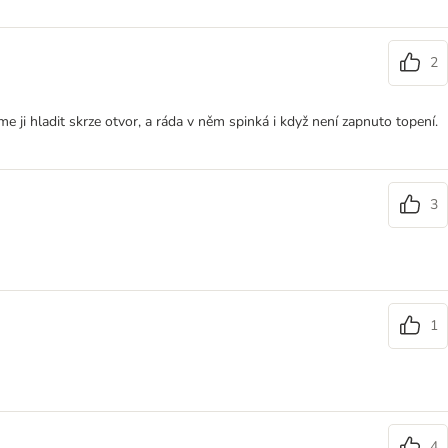
2
 ji hladit skrze otvor, a ráda v něm spinká i když není zapnuto topení.
3
1
4