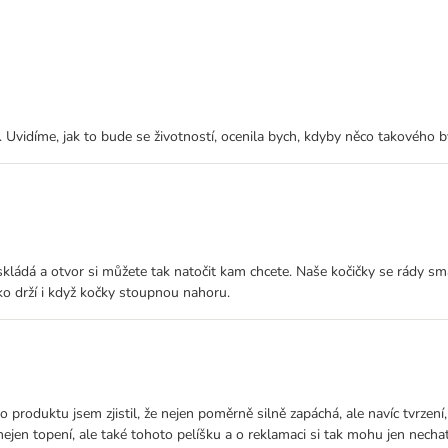
ť. Uvidíme, jak to bude se životností, ocenila bych, kdyby něco takového
 skládá a otvor si můžete tak natočit kam chcete. Naše kočičky se rády sm
tko drží i když kočky stoupnou nahoru.
produktu jsem zjistil, že nejen poměrně silně zapáchá, ale navíc tvrzení
ejen topení, ale také tohoto pelíšku a o reklamaci si tak mohu jen nechat