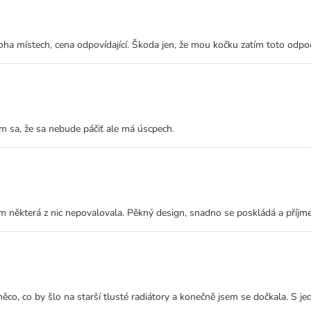
mnoha místech, cena odpovídající. Škoda jen, že mou kočku zatím toto odp
m sa, že sa nebude páčiť ale má úscpech.
ěm některá z nic nepovalovala. Pěkný design, snadno se poskládá a příjme
ěco, co by šlo na starší tlusté radiátory a konečně jsem se dočkala. S