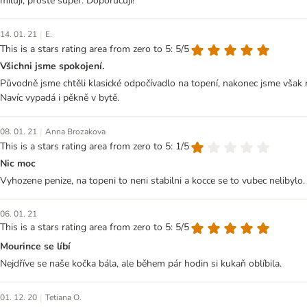
milují, prostě super. Doporučuji!
|
14. 01. 21
E.
This is a stars rating area from zero to 5: 5/5
Všichni jsme spokojení.
Původně jsme chtěli klasické odpočívadlo na topení, nakonec jsme však rá
Navíc vypadá i pěkně v bytě.
|
08. 01. 21
Anna Brozakova
This is a stars rating area from zero to 5: 1/5
Nic moc
Vyhozene penize, na topeni to neni stabilni a kocce se to vubec nelibylo.
06. 01. 21
This is a stars rating area from zero to 5: 5/5
Mourince se líbí
Nejdříve se naše kočka bála, ale během pár hodin si kukaň oblíbila.
|
01. 12. 20
Tetiana O.