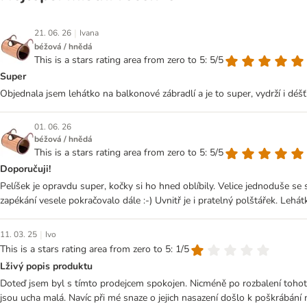
|
21. 06. 26
Ivana
béžová / hnědá
This is a stars rating area from zero to 5: 5/5
Super
Objednala jsem lehátko na balkonové zábradlí a je to super, vydrží i déš
01. 06. 26
béžová / hnědá
This is a stars rating area from zero to 5: 5/5
Doporučuji!
Pelíšek je opravdu super, kočky si ho hned oblíbily. Velice jednoduše se
zapékání vesele pokračovalo dále :-) Uvnitř je i pratelný polštářek. Lehá
|
11. 03. 25
Ivo
This is a stars rating area from zero to 5: 1/5
Lživý popis produktu
Doteď jsem byl s tímto prodejcem spokojen. Nicméně po rozbalení tohoto 
jsou ucha malá. Navíc při mé snaze o jejich nasazení došlo k poškrábání n