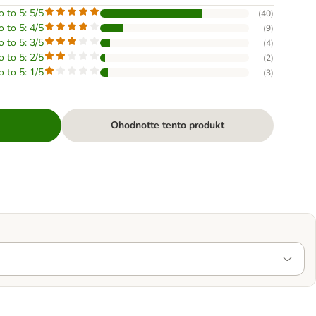
o to 5: 5/5
(
40
)
o to 5: 4/5
(
9
)
o to 5: 3/5
(
4
)
o to 5: 2/5
(
2
)
o to 5: 1/5
(
3
)
Ohodnoťte tento produkt