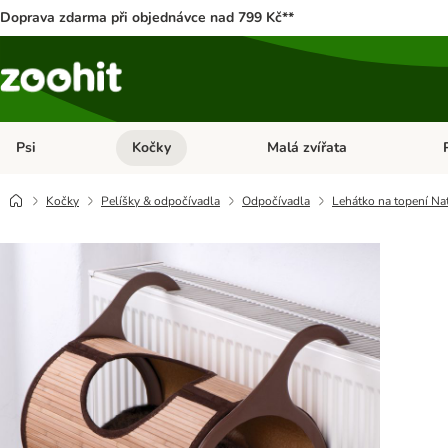
Doprava zdarma při objednávce nad 799 Kč**
Psi
Kočky
Malá zvířata
Otevřít menu: Psi
Otevřít menu: Kočky
Ote
Kočky
Pelíšky & odpočívadla
Odpočívadla
Lehátko na topení Nat