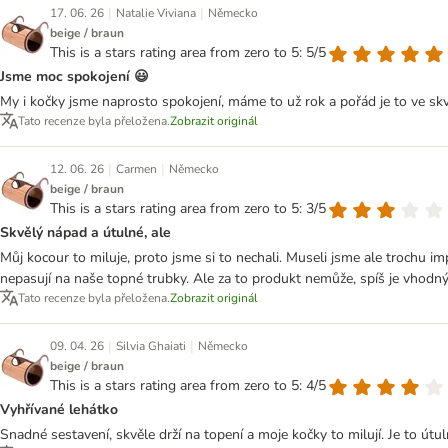
|
|
17. 06. 26
Natalie Viviana
Německo
beige / braun
This is a stars rating area from zero to 5: 5/5
Jsme moc spokojení 😃
My i kočky jsme naprosto spokojení, máme to už rok a pořád je to ve skvě
Tato recenze byla přeložena.
Zobrazit originál
|
|
12. 06. 26
Carmen
Německo
beige / braun
This is a stars rating area from zero to 5: 3/5
Skvělý nápad a útulné, ale
Můj kocour to miluje, proto jsme si to nechali. Museli jsme ale trochu im
nepasují na naše topné trubky. Ale za to produkt nemůže, spíš je vhodný 
Tato recenze byla přeložena.
Zobrazit originál
|
|
09. 04. 26
Silvia Ghaiati
Německo
beige / braun
This is a stars rating area from zero to 5: 4/5
Vyhřívané lehátko
Snadné sestavení, skvěle drží na topení a moje kočky to milují. Je to útuln