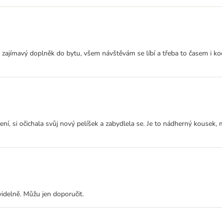
 zajímavý doplněk do bytu, všem návštěvám se líbí a třeba to časem i ko
ní, si očichala svůj nový pelíšek a zabydlela se. Je to nádherný kousek,
videlně. Můžu jen doporučit.