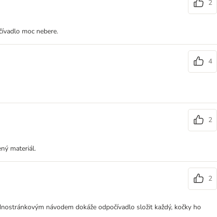
2
očívadlo moc nebere.
4
2
ný materiál.
2
 jednostránkovým návodem dokáže odpočívadlo složit každý, kočky ho