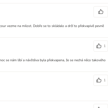
cour vezme na milost. Dobře se to skládalo a drží to překvapivě pevně
1
 moc se nám líbí a návštěva byla překvapena, že se nechá něco takového
1