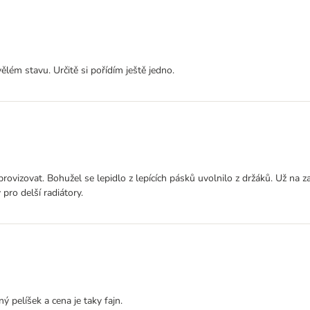
lém stavu. Určitě si pořídím ještě jedno.
provizovat. Bohužel se lepidlo z lepících pásků uvolnilo z držáků. Už na 
pro delší radiátory.
ý pelíšek a cena je taky fajn.